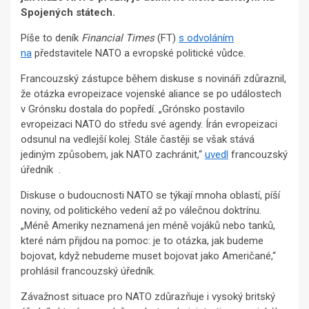
Spojených státech.
Píše to deník
Financial Times
(FT)
s odvoláním
na
představitele NATO a evropské politické vůdce.
Francouzský zástupce během diskuse s novináři zdůraznil,
že otázka evropeizace vojenské aliance se po událostech
v Grónsku dostala do popředí. „Grónsko postavilo
evropeizaci NATO do středu své agendy. Írán evropeizaci
odsunul na vedlejší kolej. Stále častěji se však stává
jediným způsobem, jak NATO zachránit,“
uvedl
francouzský
úředník .
Diskuse o budoucnosti NATO se týkají mnoha oblastí, píší
noviny, od politického vedení až po válečnou doktrínu.
„Méně Ameriky neznamená jen méně vojáků nebo tanků,
které nám přijdou na pomoc: je to otázka, jak budeme
bojovat, když nebudeme muset bojovat jako Američané,“
prohlásil francouzský úředník.
Závažnost situace pro NATO zdůrazňuje i vysoký britský