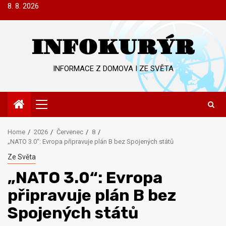
Skip
8. 8. 2026
to
content
INFOKURÝR
INFORMACE Z DOMOVA I ZE SVĚTA
Primary
Menu
Home
2026
Červenec
8
„NATO 3.0“: Evropa připravuje plán B bez Spojených států
Ze Světa
„NATO 3.0“: Evropa
připravuje plán B bez
Spojených států