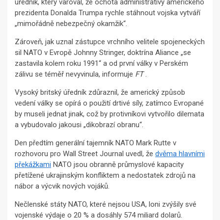
úředník, který varoval, že ochota administrativy amerického
prezidenta Donalda Trumpa rychle stáhnout vojska vytváří
„mimořádně nebezpečný okamžik“.
Zároveň, jak uznal zástupce vrchního velitele spojeneckých
sil NATO v Evropě Johnny Stringer, doktrína Aliance „se
zastavila kolem roku 1991“ a od první války v Perském
zálivu se téměř nevyvinula, informuje
FT
.
Vysoký britský úředník zdůraznil, že americký způsob
vedení války se opírá o použití drtivé síly, zatímco Evropané
by museli jednat jinak, což by protivníkovi vytvořilo dilemata
a vybudovalo jakousi „dikobrazí obranu“.
Den předtím generální tajemník NATO Mark Rutte v
rozhovoru pro Wall Street Journal uvedl, že
dvěma hlavními
překážkami
NATO jsou obranně průmyslové kapacity
přetížené ukrajinským konfliktem a nedostatek zdrojů na
nábor a výcvik nových vojáků.
Nečlenské státy NATO, které nejsou USA, loni zvýšily své
vojenské výdaje o 20 % a dosáhly 574 miliard dolarů.