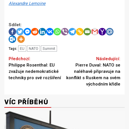
Alexandre Lemoine
Sdílet:
EU
NATO
Summit
Tags:
Continue
Previous
Next
Philippe Rosenthal: EU
Pierre Duval: NATO se
Reading
zvažuje nedemokratické
naléhavě připravuje na
techniky pro své rozšíření
konflikt s Ruskem na svém
východním křídle
VÍC PŘÍBĚHŮ