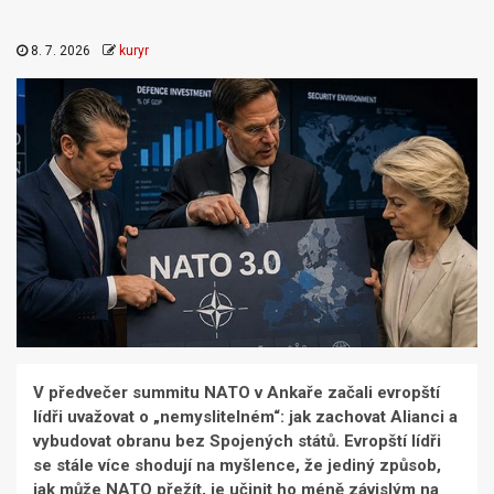
8. 7. 2026
kuryr
V předvečer summitu NATO v Ankaře začali evropští
lídři uvažovat o „nemyslitelném“: jak zachovat Alianci a
vybudovat obranu bez Spojených států. Evropští lídři
se stále více shodují na myšlence, že jediný způsob,
jak může NATO přežít, je učinit ho méně závislým na