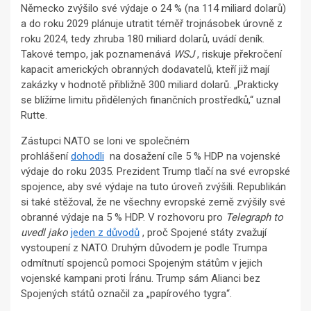
Německo zvýšilo své výdaje o 24 % (na 114 miliard dolarů)
a do roku 2029 plánuje utratit téměř trojnásobek úrovně z
roku 2024, tedy zhruba 180 miliard dolarů, uvádí deník.
Takové tempo, jak poznamenává
WSJ
, riskuje překročení
kapacit amerických obranných dodavatelů, kteří již mají
zakázky v hodnotě přibližně 300 miliard dolarů. „Prakticky
se blížíme limitu přidělených finančních prostředků,“ uznal
Rutte.
Zástupci NATO se loni ve společném
prohlášení
dohodli
na dosažení cíle 5 % HDP na vojenské
výdaje do roku 2035. Prezident Trump tlačí na své evropské
spojence, aby své výdaje na tuto úroveň zvýšili. Republikán
si také stěžoval, že ne všechny evropské země zvýšily své
obranné výdaje na 5 % HDP. V rozhovoru pro
Telegraph to
uvedl jako
jeden z důvodů
, proč Spojené státy zvažují
vystoupení z NATO. Druhým důvodem je podle Trumpa
odmítnutí spojenců pomoci Spojeným státům v jejich
vojenské kampani proti Íránu. Trump sám Alianci bez
Spojených států označil za „papírového tygra“.