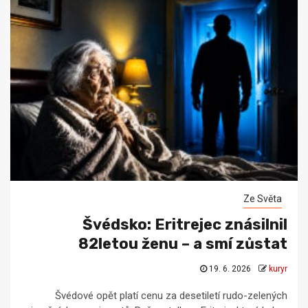
Ze Světa
Švédsko: Eritrejec znásilnil
82letou ženu – a smí zůstat
19. 6. 2026
kuryr
Švédové opět platí cenu za desetiletí rudo-zelených