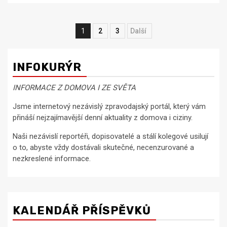
Navigace
1
2
3
Next
pro
příspěvky
INFOKURÝR
INFORMACE Z DOMOVA I ZE SVĚTA
Jsme internetový nezávislý zpravodajský portál, který vám
přináší nejzajímavější denní aktuality z domova i ciziny.
Naši nezávislí reportéři, dopisovatelé a stálí kolegové usilují
o to, abyste vždy dostávali skutečné, necenzurované a
nezkreslené informace.
KALENDÁŘ PŘÍSPĚVKŮ