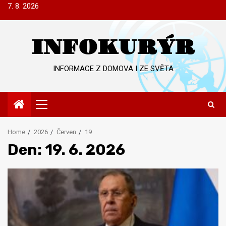
Skip
7. 8. 2026
to
content
INFOKURÝR
INFORMACE Z DOMOVA I ZE SVĚTA
Primary
Menu
Home
2026
Červen
19
Den:
19. 6. 2026