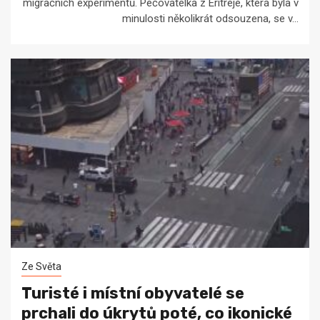
migračních experimentů. Pečovatelka z Eritreje, která byla v
minulosti několikrát odsouzena, se v...
Ze Světa
Turisté i místní obyvatelé se
prchali do úkrytů poté, co ikonické