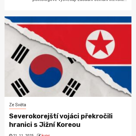
Ze Světa
Severokorejští vojáci překročili
hranici s Jižní Koreou
21. 11. 2025
kuryr