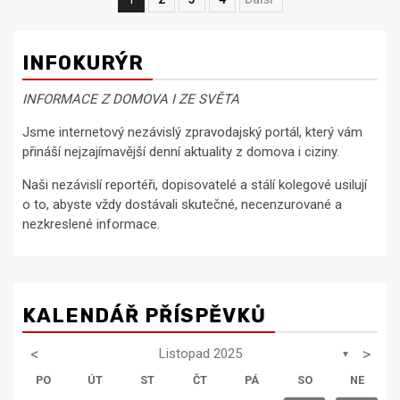
Next
pro
příspěvky
INFOKURÝR
INFORMACE Z DOMOVA I ZE SVĚTA
Jsme internetový nezávislý zpravodajský portál, který vám
přináší nejzajímavější denní aktuality z domova i ciziny.
Naši nezávislí reportéři, dopisovatelé a stálí kolegové usilují
o to, abyste vždy dostávali skutečné, necenzurované a
nezkreslené informace.
KALENDÁŘ PŘÍSPĚVKŮ
<
>
Listopad 2025
▼
PO
ÚT
ST
ČT
PÁ
SO
NE