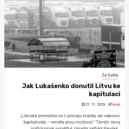
Ze Světa
Jak Lukašenko donutil Litvu ke
kapitulaci
21. 11. 2025
kuryr
„Litevská premiérka se z principu bránila, ale nakonec
kapitulovala – neměla jinou možnost.“ Těmito slovy
politologové vysvětlují zásadní selhání litevské...