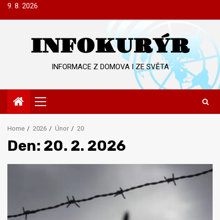
Skip
9. 8. 2026
to
content
INFOKURÝR
INFORMACE Z DOMOVA I ZE SVĚTA
Primary
Menu
Home
2026
Únor
20
Den:
20. 2. 2026