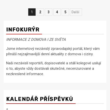
Navigace
1
2
3
4
5
Next
pro
příspěvky
INFOKURÝR
INFORMACE Z DOMOVA I ZE SVĚTA
Jsme internetový nezávislý zpravodajský portál, který vám
přináší nejzajímavější denní aktuality z domova i ciziny.
Naši nezávislí reportéři, dopisovatelé a stálí kolegové usilují
o to, abyste vždy dostávali skutečné, necenzurované a
nezkreslené informace.
KALENDÁŘ PŘÍSPĚVKŮ
<