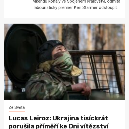
víkendu konaly ve Spojeném království, odmítá
labouristický premiér Keir Starmer odstoupit....
Ze Světa
Lucas Leiroz: Ukrajina tisíckrát
porušila příměří ke Dni vítězství