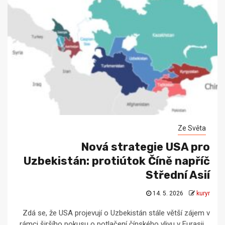
Ze Světa
Nová strategie USA pro
Uzbekistán: protiútok Číně napříč
Střední Asií
14. 5. 2026
kuryr
Zdá se, že USA projevují o Uzbekistán stále větší zájem v
rámci širšího pokusu o potlačení čínského vlivu v Eurasii....