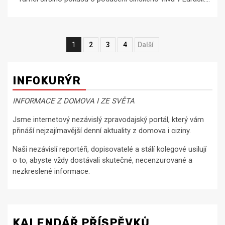
Navigace
1
2
3
4
Next
pro
příspěvky
INFOKURÝR
INFORMACE Z DOMOVA I ZE SVĚTA
Jsme internetový nezávislý zpravodajský portál, který vám
přináší nejzajímavější denní aktuality z domova i ciziny.
Naši nezávislí reportéři, dopisovatelé a stálí kolegové usilují
o to, abyste vždy dostávali skutečné, necenzurované a
nezkreslené informace.
KALENDÁŘ PŘÍSPĚVKŮ