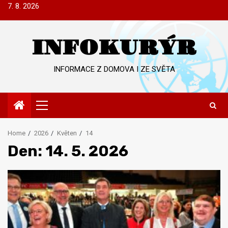
Skip
7. 8. 2026
to
content
INFOKURÝR
INFORMACE Z DOMOVA I ZE SVĚTA
Primary
Menu
Home
2026
Květen
14
Den:
14. 5. 2026