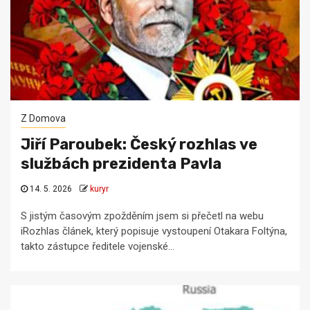
Z Domova
Jiří Paroubek: Český rozhlas ve
službách prezidenta Pavla
14. 5. 2026
kuryr
S jistým časovým zpožděním jsem si přečetl na webu
iRozhlas článek, který popisuje vystoupení Otakara Foltýna,
takto zástupce ředitele vojenské...