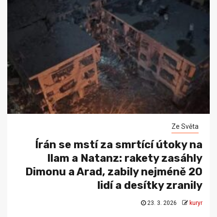
Ze Světa
Írán se mstí za smrtící útoky na
Ilam a Natanz: rakety zasáhly
Dimonu a Arad, zabily nejméně 20
lidí a desítky zranily
23. 3. 2026
kuryr