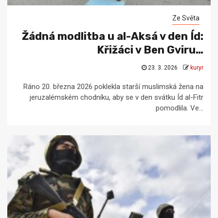
Ze Světa
Žádná modlitba u al-Aksá v den Íd:
Křižáci v Ben Gviru…
23. 3. 2026
kuryr
Ráno 20. března 2026 poklekla starší muslimská žena na
jeruzalémském chodníku, aby se v den svátku Íd al-Fitr
pomodlila. Ve...