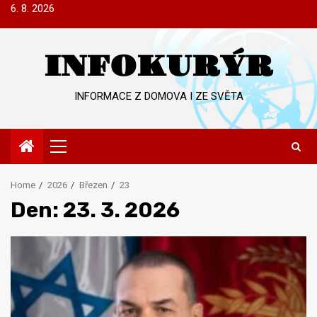
Skip
6. 8. 2026
to
content
INFOKURÝR
INFORMACE Z DOMOVA I ZE SVĚTA
Primary
Menu
Home
2026
Březen
23
Den:
23. 3. 2026