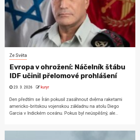
Ze Světa
Evropa v ohrožení: Náčelník štábu
IDF učinil přelomové prohlášení
23. 3. 2026
kuryr
Den předtím se Írán pokusil zasáhnout dvěma raketami
americko-britskou vojenskou základnu na atolu Diego
Garcia v Indickém oceánu. Pokus byl neúspěšný, ale...