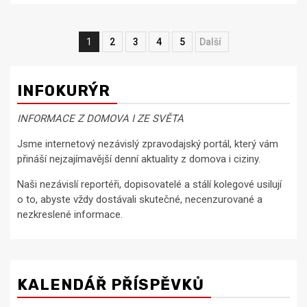
Navigace
1
2
3
4
5
Next
pro
příspěvky
INFOKURÝR
INFORMACE Z DOMOVA I ZE SVĚTA
Jsme internetový nezávislý zpravodajský portál, který vám
přináší nejzajímavější denní aktuality z domova i ciziny.
Naši nezávislí reportéři, dopisovatelé a stálí kolegové usilují
o to, abyste vždy dostávali skutečné, necenzurované a
nezkreslené informace.
KALENDÁŘ PŘÍSPĚVKŮ