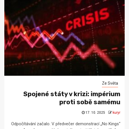
Ze Světa
Spojené státy v krizi: impérium
proti sobě samému
17. 10. 2025
kuryr
Odpočítávání začalo. V předvečer demonstrací „No Kings“