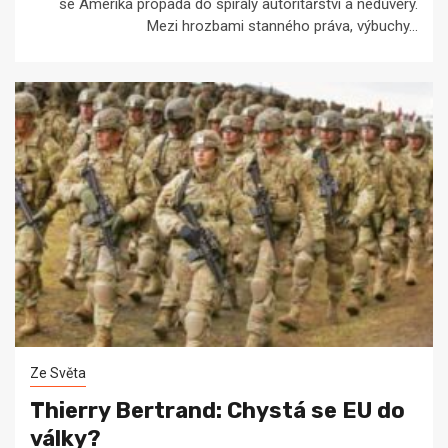
se Amerika propadá do spirály autoritářství a nedůvěry.
Mezi hrozbami stanného práva, výbuchy...
Ze Světa
Thierry Bertrand: Chystá se EU do
války?