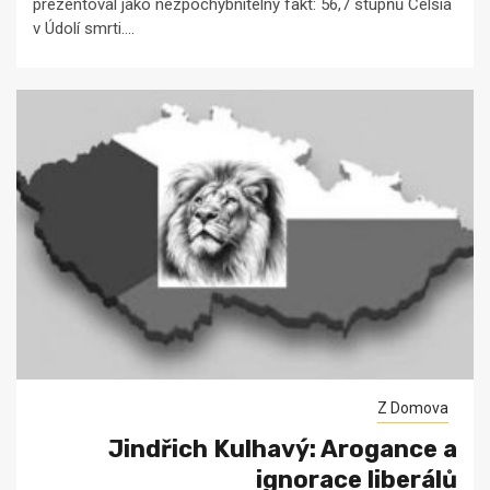
prezentoval jako nezpochybnitelný fakt: 56,7 stupňů Celsia
v Údolí smrti....
Z Domova
Jindřich Kulhavý: Arogance a
ignorace liberálů