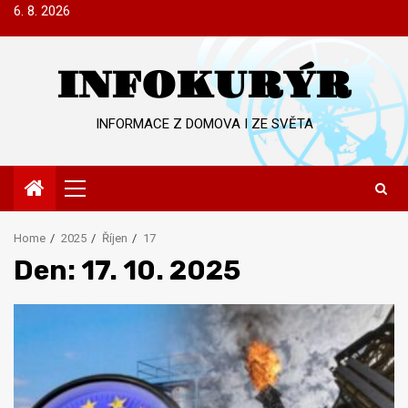
Skip
6. 8. 2026
to
content
INFOKURÝR
INFORMACE Z DOMOVA I ZE SVĚTA
Primary
Menu
Home
2025
Říjen
17
Den:
17. 10. 2025