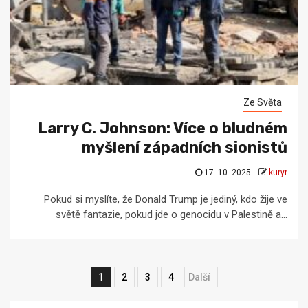
Ze Světa
Larry C. Johnson: Více o bludném
myšlení západních sionistů
17. 10. 2025
kuryr
Pokud si myslíte, že Donald Trump je jediný, kdo žije ve
světě fantazie, pokud jde o genocidu v Palestině a...
Navigace
1
2
3
4
Next
pro