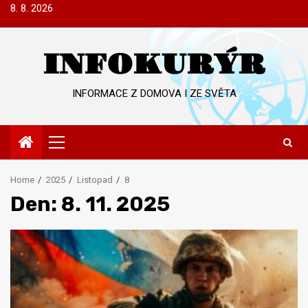
Skip
8. 8. 2026
to
content
INFOKURÝR
INFORMACE Z DOMOVA I ZE SVĚTA
Primary
Menu
Home
2025
Listopad
8
Den:
8. 11. 2025