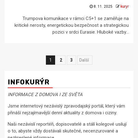
8. 11. 2025
kuryr
Trumpova komunikace v rámci C5+1 se zaměřuje na
kritické nerosty, energetickou bezpečnost a strategickou
pozici v srdci Eurasie. Hluboké vazby...
Navigace
1
2
3
Next
pro
příspěvky
INFOKURÝR
INFORMACE Z DOMOVA I ZE SVĚTA
Jsme internetový nezávislý zpravodajský portál, který vám
přináší nejzajímavější denní aktuality z domova i ciziny.
Naši nezávislí reportéři, dopisovatelé a stálí kolegové usilují
o to, abyste vždy dostávali skutečné, necenzurované a
nezkreslené informace.