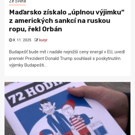
Ze Světa
Maďarsko získalo „úplnou výjimku“
z amerických sankcí na ruskou
ropu, řekl Orbán
8. 11. 2025
kuryr
Budapešť bude mít i nadále nejnižší ceny energií v EU, uvedl
premiér Prezident Donald Trump souhlasil s poskytnutím
výjimky Budapešti...