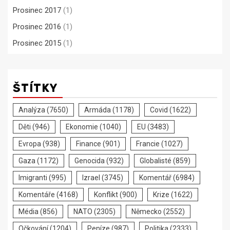
Prosinec 2017
(1)
Prosinec 2016
(1)
Prosinec 2015
(1)
ŠTÍTKY
Analýza
(7650)
Armáda
(1178)
Covid
(1622)
Děti
(946)
Ekonomie
(1040)
EU
(3483)
Evropa
(938)
Finance
(901)
Francie
(1027)
Gaza
(1172)
Genocida
(932)
Globalisté
(859)
Imigranti
(995)
Izrael
(3745)
Komentář
(6984)
Komentáře
(4168)
Konflikt
(900)
Krize
(1622)
Média
(856)
NATO
(2305)
Německo
(2552)
Očkování
(1204)
Peníze
(987)
Politika
(2333)