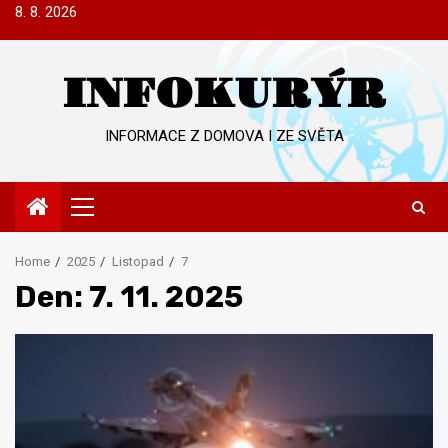
Skip
8. 8. 2026
to
content
INFOKURÝR
INFORMACE Z DOMOVA I ZE SVĚTA
Primary
Menu
Home
2025
Listopad
7
Den:
7. 11. 2025