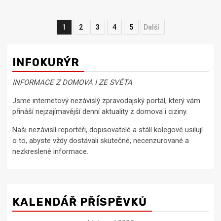
Navigace
1
2
3
4
5
Next
pro
příspěvky
INFOKURÝR
INFORMACE Z DOMOVA I ZE SVĚTA
Jsme internetový nezávislý zpravodajský portál, který vám
přináší nejzajímavější denní aktuality z domova i ciziny.
Naši nezávislí reportéři, dopisovatelé a stálí kolegové usilují
o to, abyste vždy dostávali skutečné, necenzurované a
nezkreslené informace.
KALENDÁŘ PŘÍSPĚVKŮ