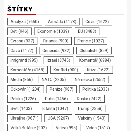
ŠTÍTKY
Analýza
(7650)
Armáda
(1178)
Covid
(1622)
Děti
(946)
Ekonomie
(1039)
EU
(3483)
Evropa
(937)
Finance
(900)
Francie
(1027)
Gaza
(1172)
Genocida
(932)
Globalisté
(859)
Imigranti
(995)
Izrael
(3745)
Komentář
(6984)
Komentáře
(4168)
Konflikt
(900)
Krize
(1622)
Média
(856)
NATO
(2305)
Německo
(2552)
Očkování
(1204)
Peníze
(987)
Politika
(2333)
Polsko
(1226)
Putin
(1456)
Rusko
(7422)
Svět
(1403)
Totalita
(1047)
Trump
(2358)
Ukrajina
(9671)
USA
(9267)
Vakcíny
(1543)
Velká Británie
(902)
Videa
(995)
Video
(1517)