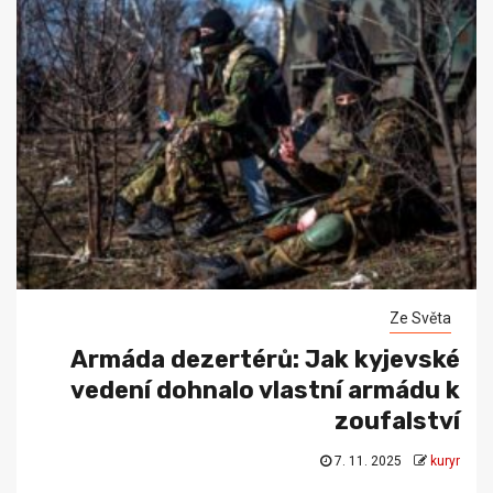
Ze Světa
Armáda dezertérů: Jak kyjevské
vedení dohnalo vlastní armádu k
zoufalství
7. 11. 2025
kuryr