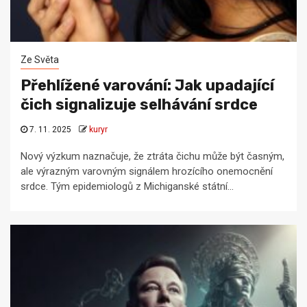
Ze Světa
Přehlížené varování: Jak upadající
čich signalizuje selhávání srdce
7. 11. 2025
kuryr
Nový výzkum naznačuje, že ztráta čichu může být časným,
ale výrazným varovným signálem hrozícího onemocnění
srdce. Tým epidemiologů z Michiganské státní...