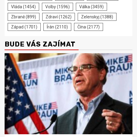
Vláda
(1454)
Volby
(1596)
Válka
(3459)
Zbraně
(899)
Zdraví
(1262)
Zelenskyj
(1388)
Západ
(1701)
Írán
(2110)
Čína
(2177)
BUDE VÁS ZAJÍMAT