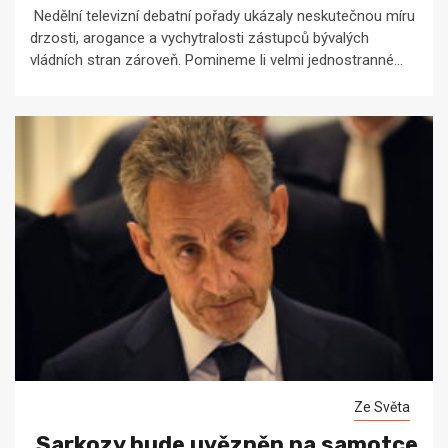
Nedělní televizní debatní pořady ukázaly neskutečnou míru
drzosti, arogance a vychytralosti zástupců bývalých
vládních stran zároveň. Pomineme li velmi jednostranné...
Ze Světa
Sarkozy bude uvězněn na samotce