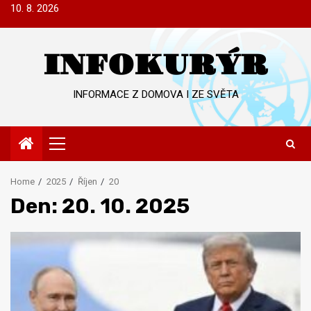
Skip
10. 8. 2026
to
content
INFOKURÝR
INFORMACE Z DOMOVA I ZE SVĚTA
Primary
Menu
Home
2025
Říjen
20
Den:
20. 10. 2025