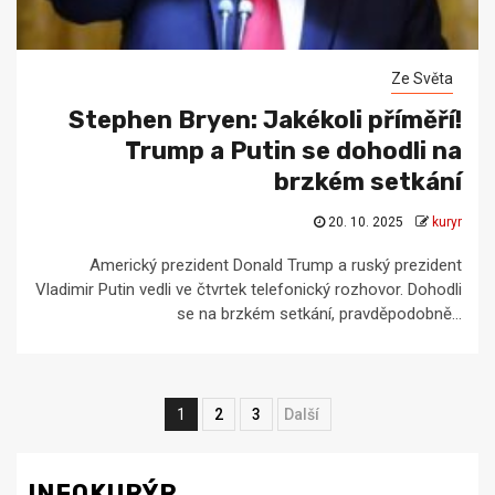
Ze Světa
Stephen Bryen: Jakékoli příměří!
Trump a Putin se dohodli na
brzkém setkání
20. 10. 2025
kuryr
Americký prezident Donald Trump a ruský prezident
Vladimir Putin vedli ve čtvrtek telefonický rozhovor. Dohodli
se na brzkém setkání, pravděpodobně...
Navigace
1
2
3
Next
pro
příspěvky
INFOKURÝR