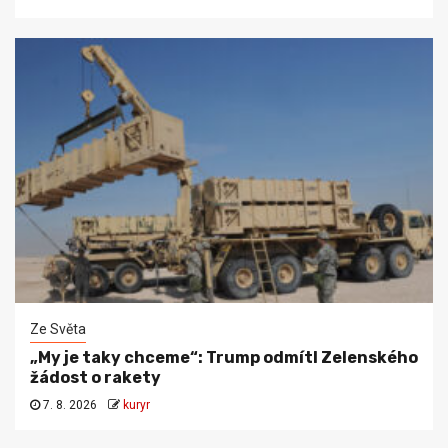
Ze Světa
„My je taky chceme“: Trump odmítl Zelenského
žádost o rakety
7. 8. 2026
kuryr