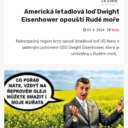
Ze Světa
Americká letadlová loď Dwight
Eisenhower opouští Rudé moře
23. 6. 2024
kuryr
Nebezpečný region brzy opustí letadlová loď US Navy s
jaderným pohonem USS Dwight Eisenhower, která je
umístěna v Rudém moři,...