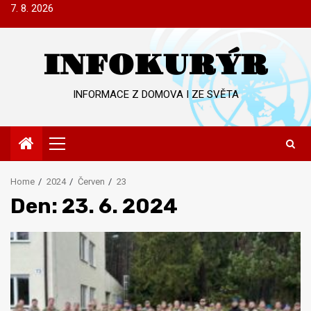
Skip
7. 8. 2026
to
content
INFOKURÝR
INFORMACE Z DOMOVA I ZE SVĚTA
Primary
Menu
Home
2024
Červen
23
Den:
23. 6. 2024