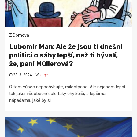
Z Domova
Lubomír Man: Ale že jsou ti dnešní
politici o sáhy lepší, než ti bývalí,
že, paní Müllerová?
23. 6. 2024
kuryr
O tom vůbec nepochybujte, milostpane. Ale nejenom lepší
tak jaksi všeobecně, ale taky chytřejší, s lepšíma
nápadama, jaké by si...