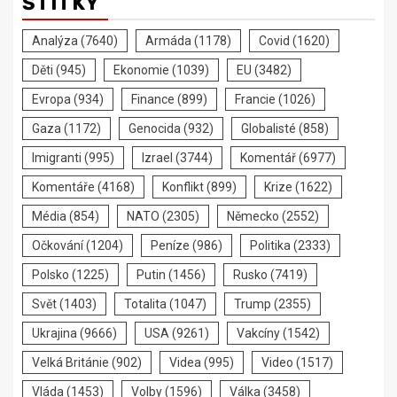
ŠTÍTKY
Analýza
(7640)
Armáda
(1178)
Covid
(1620)
Děti
(945)
Ekonomie
(1039)
EU
(3482)
Evropa
(934)
Finance
(899)
Francie
(1026)
Gaza
(1172)
Genocida
(932)
Globalisté
(858)
Imigranti
(995)
Izrael
(3744)
Komentář
(6977)
Komentáře
(4168)
Konflikt
(899)
Krize
(1622)
Média
(854)
NATO
(2305)
Německo
(2552)
Očkování
(1204)
Peníze
(986)
Politika
(2333)
Polsko
(1225)
Putin
(1456)
Rusko
(7419)
Svět
(1403)
Totalita
(1047)
Trump
(2355)
Ukrajina
(9666)
USA
(9261)
Vakcíny
(1542)
Velká Británie
(902)
Videa
(995)
Video
(1517)
Vláda
(1453)
Volby
(1596)
Válka
(3458)