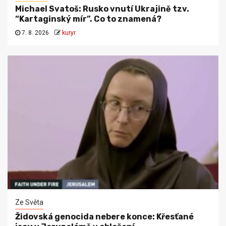
Michael Svatoš: Rusko vnutí Ukrajině tzv.
“Kartaginský mír”. Co to znamená?
7. 8. 2026
kuryr
Ze Světa
Židovská genocida nebere konce: Křesťané