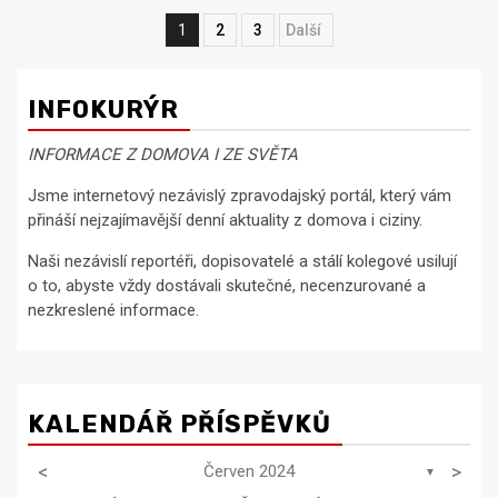
Navigace
1
2
3
Next
pro
příspěvky
INFOKURÝR
INFORMACE Z DOMOVA I ZE SVĚTA
Jsme internetový nezávislý zpravodajský portál, který vám
přináší nejzajímavější denní aktuality z domova i ciziny.
Naši nezávislí reportéři, dopisovatelé a stálí kolegové usilují
o to, abyste vždy dostávali skutečné, necenzurované a
nezkreslené informace.
KALENDÁŘ PŘÍSPĚVKŮ
<
>
Červen 2024
▼