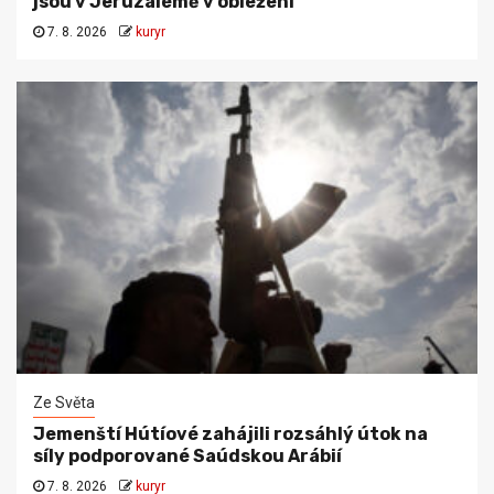
jsou v Jeruzalémě v obležení
7. 8. 2026
kuryr
Ze Světa
Jemenští Hútíové zahájili rozsáhlý útok na
síly podporované Saúdskou Arábií
7. 8. 2026
kuryr