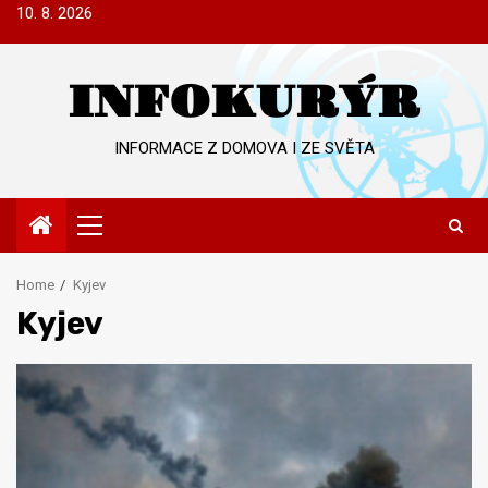
Skip
10. 8. 2026
to
content
INFOKURÝR
INFORMACE Z DOMOVA I ZE SVĚTA
Primary
Menu
Home
Kyjev
Kyjev