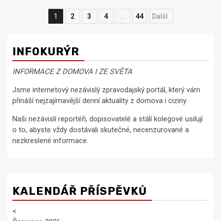
Navigace
1
2
3
4
…
44
Next
pro
příspěvky
INFOKURÝR
INFORMACE Z DOMOVA I ZE SVĚTA
Jsme internetový nezávislý zpravodajský portál, který vám
přináší nejzajímavější denní aktuality z domova i ciziny.
Naši nezávislí reportéři, dopisovatelé a stálí kolegové usilují
o to, abyste vždy dostávali skutečné, necenzurované a
nezkreslené informace.
KALENDÁŘ PŘÍSPĚVKŮ
<