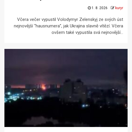
1. 8. 2026
kuryr
Včera večer vypustil Volodymyr Zelenskyj ze svých úst
nejnovější “hausnumera”, jak Ukrajina slavně vítězí. Včera
ovšem také vypustila svá nejnovější...