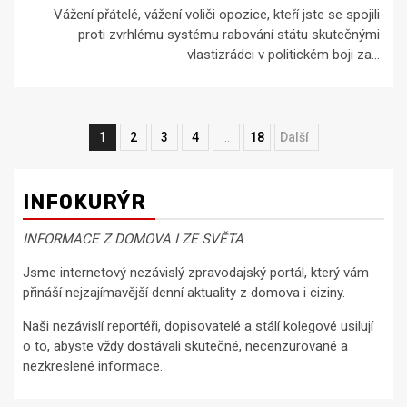
Vážení přátelé, vážení voliči opozice, kteří jste se spojili
proti zvrhlému systému rabování státu skutečnými
vlastizrádci v politickém boji za...
Navigace
1
2
3
4
…
18
Next
pro
příspěvky
INFOKURÝR
INFORMACE Z DOMOVA I ZE SVĚTA
Jsme internetový nezávislý zpravodajský portál, který vám
přináší nejzajímavější denní aktuality z domova i ciziny.
Naši nezávislí reportéři, dopisovatelé a stálí kolegové usilují
o to, abyste vždy dostávali skutečné, necenzurované a
nezkreslené informace.