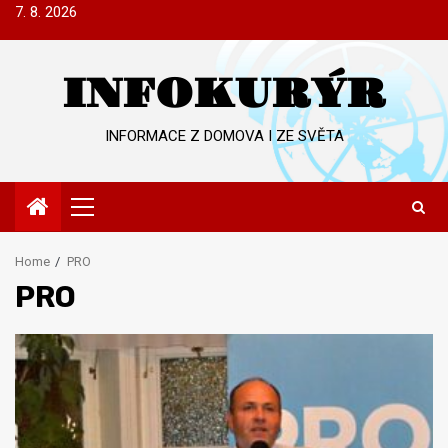
Skip
7. 8. 2026
to
content
INFOKURÝR
INFORMACE Z DOMOVA I ZE SVĚTA
Primary
Menu
Home
PRO
PRO