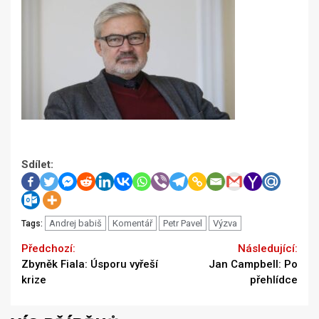
Sdílet:
Andrej babiš
Komentář
Petr Pavel
Výzva
Tags:
Continue
Previous
Next
Zbyněk Fiala: Úsporu vyřeší
Jan Campbell: Po
Reading
krize
přehlídce