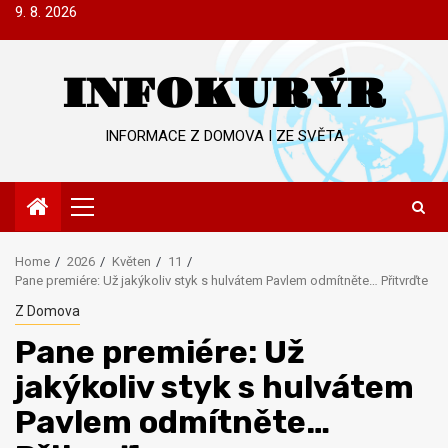
Skip
9. 8. 2026
to
content
INFOKURÝR
INFORMACE Z DOMOVA I ZE SVĚTA
Primary
Menu
Home
2026
Květen
11
Pane premiére: Už jakýkoliv styk s hulvátem Pavlem odmítněte… Přitvrďte
Z Domova
Pane premiére: Už
jakýkoliv styk s hulvátem
Pavlem odmítněte…