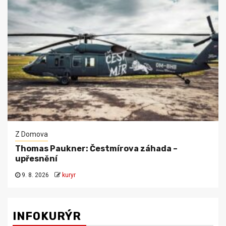
Z Domova
Thomas Paukner: Čestmírova záhada –
upřesnění
9. 8. 2026
kuryr
INFOKURÝR