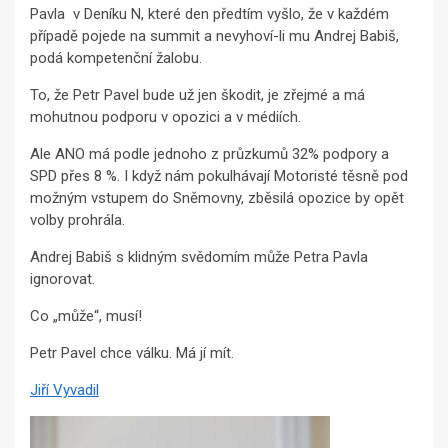
Pavla v Deníku N, které den předtím vyšlo, že v každém
případě pojede na summit a nevyhoví-li mu Andrej Babiš,
podá kompetenční žalobu.
To, že Petr Pavel bude už jen škodit, je zřejmé a má
mohutnou podporu v opozici a v médiích.
Ale ANO má podle jednoho z průzkumů 32% podpory a
SPD přes 8 %. I když nám pokulhávají Motoristé těsně pod
možným vstupem do Sněmovny, zběsilá opozice by opět
volby prohrála.
Andrej Babiš s klidným svědomím může Petra Pavla
ignorovat.
Co „může“, musí!
Petr Pavel chce válku. Má jí mít.
Jiří Vyvadil