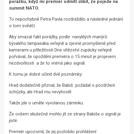
porážku, když mi premiér odmítl slíbit, že pojede na
summit NATO.
To nepochybně Petra Pavla rozdráždilo a následné jednání
o tom svědčí.
Aby smazal fakt porážky, podle navyklých manýrů
bývalého lampasáka veřejně a zjevně promyšleně před
kamerami u příležitosti Dne vítězství zupácky veřejně
pořvával, že opoždění premiéra o 15 minut je projevem
nezdvořilosti a že to vnímá jako signál.
K tomu je dobré učinit dvě poznámky:
Hrad dodatečně přiznal, že Babiš požádal o pozdržení
schůzky, ale Hrad mu nevyhověl.
Takže jde o uměle vyvolanou záminku.
Že ovšem skutečně mohlo jít ze strany Babiše o signál je
jisté.
Premiér upozornil, že jej pozlobilo prohlášení