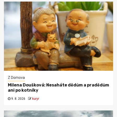
Z Domova
Milena Doušková: Nesaháte dědům a pradědům
ani po kotníky
9. 8. 2026
kuryr