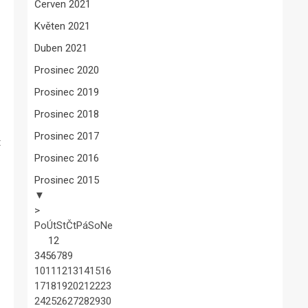
Červen 2021
Květen 2021
Duben 2021
Prosinec 2020
Prosinec 2019
Prosinec 2018
Prosinec 2017
t
Prosinec 2016
Prosinec 2015
▼
>
Po
Út
St
Čt
Pá
So
Ne
1
2
3
4
5
6
7
8
9
10
11
12
13
14
15
16
17
18
19
20
21
22
23
24
25
26
27
28
29
30