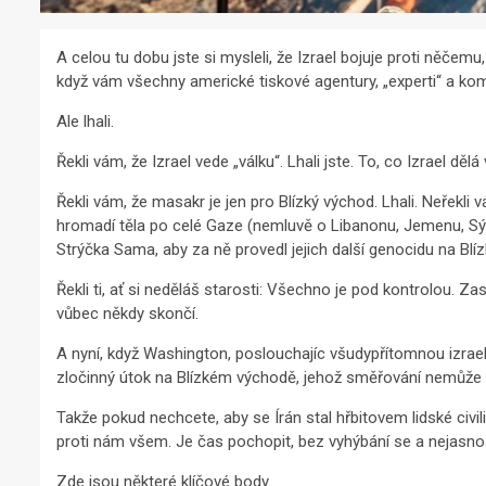
A celou tu dobu jste si mysleli, že Izrael bojuje proti něčemu
když vám všechny americké tiskové agentury, „experti“ a kome
Ale lhali.
Řekli vám, že Izrael vede „válku“. Lhali jste. To, co Izrael dělá 
Řekli vám, že masakr je jen pro Blízký východ. Lhali. Neřekli
hromadí těla po celé Gaze (nemluvě o Libanonu, Jemenu, Sýrii a
Strýčka Sama, aby za ně provedl jejich další genocidu na Bl
Řekli ti, ať si neděláš starosti: Všechno je pod kontrolou. Zas
vůbec někdy skončí.
A nyní, když Washington, poslouchajíc všudypřítomnou izraels
zločinný útok na Blízkém východě, jehož směřování nemůže o
Takže pokud nechcete, aby se Írán stal hřbitovem lidské civi
proti nám všem. Je čas pochopit, bez vyhýbání se a nejasnost
Zde jsou některé klíčové body.