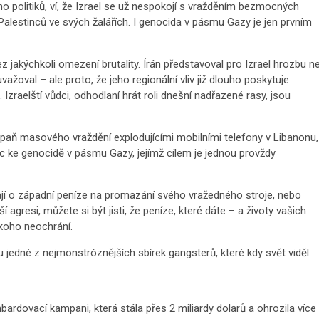
eho politiků, ví, že Izrael se už nespokojí s vražděním bezmocných
alestinců ve svých žalářích. I genocida v pásmu Gazy je jen prvním
jakýchkoli omezení brutality. Írán představoval pro Izrael hrozbu n
ažoval – ale proto, že jeho regionální vliv již dlouho poskytuje
 Izraelští vůdci, odhodlaní hrát roli dnešní nadřazené rasy, jsou
ampaň masového vraždění explodujícími mobilními telefony v Libanonu,
c ke genocidě v pásmu Gazy, jejímž cílem je jednou provždy
brají o západní peníze na promazání svého vražedného stroje, nebo
agresi, můžete si být jisti, že peníze, které dáte – a životy vašich
koho neochrání.
jedné z nejmonstróznějších sbírek gangsterů, které kdy svět viděl.
rdovací kampani, která stála přes 2 miliardy dolarů a ohrozila více