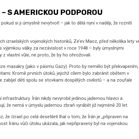
I – S AMERICKOU PODPOROU
pokud si ji úmyslně nevytvoří – jak to dělá nyní v naději, že roznítí
 izraelských vojenských historiků, Ze’ev Maoz, před několika lety v
 s výjimkou války za nezávislost v roce 1948 – byly úmyslnými
y z vlastní vůle, ne proto, že by ho ohrožovali.
ouze masakry (jako v pásmu Gazy). Proto by nemělo být překvapením,
oritami: Kromě prvních útoků, jejichž cílem bylo zabránit obětem v
zabíjel děti spolu se stovkami dospělých civilistů – a na zoufale
 infrastruktury. Írán nikdy nevyrobil jedinou jadernou hlavici a
í, že nemá v úmyslu jadernou zbraň vyrábět již nejméně 20 let.
, že Izrael po celá desetiletí lhal o tom, že Írán je „připraven na
lnost Íránu vůči útoku ukázala, jak nepřipravený byl na vojenskou