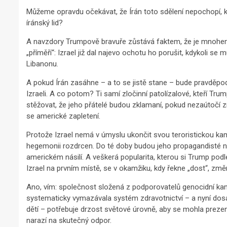
Můžeme opravdu očekávat, že Írán toto sdělení nepochopí, když
íránský lid?
A navzdory Trumpově bravuře zůstává faktem, že je mnohem s
„příměří“: Izrael již dal najevo ochotu ho porušit, kdykoli se
Libanonu.
A pokud Írán zasáhne – a to se jistě stane – bude pravděp
Izraeli. A co potom? Ti samí zločinní patolízalové, kteří Tru
stěžovat, že jeho přátelé budou zklamaní, pokud nezaútočí z
se americké zapletení.
Protože Izrael nemá v úmyslu ukončit svou teroristickou kam
hegemonii rozdrcen. Do té doby budou jeho propagandisté ​​
americkém násilí. A veškerá popularita, kterou si Trump pod
Izrael na prvním místě, se v okamžiku, kdy řekne „dost“, změn
Ano, vím: společnost složená z podporovatelů genocidní kam
systematicky vymazávala systém zdravotnictví – a nyní do
dětí – potřebuje drzost světové úrovně, aby se mohla prezent
narazí na skutečný odpor.