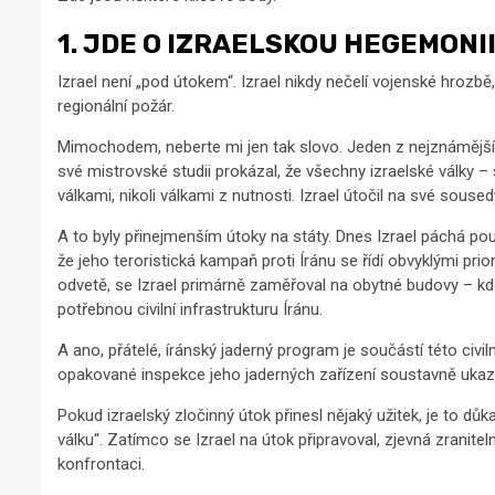
1. JDE O IZRAELSKOU HEGEMONI
Izrael není „pod útokem“. Izrael nikdy nečelí vojenské hrozbě, 
regionální požár.
Mimochodem, neberte mi jen tak slovo. Jeden z nejznámějších
své mistrovské studii prokázal, že všechny izraelské války –
válkami, nikoli válkami z nutnosti. Izrael útočil na své soused
A to byly přinejmenším útoky na státy. Dnes Izrael páchá p
že jeho teroristická kampaň proti Íránu se řídí obvyklými pri
odvetě, se Izrael primárně zaměřoval na obytné budovy – kde 
potřebnou civilní infrastrukturu Íránu.
A ano, přátelé, íránský jaderný program je součástí této civilní
opakované inspekce jeho jaderných zařízení soustavně ukazuj
Pokud izraelský zločinný útok přinesl nějaký užitek, je to důkaz
válku“. Zatímco se Izrael na útok připravoval, zjevná zranite
konfrontaci.