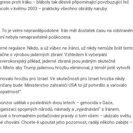
rese proti Iráku – bláboly tak děsivě připomínající povzbuzující řeč
oln v květnu 2003 – prakticky všechno obrátily naruby.
ě. To je velmi nepravděpodobné. Írán měl dostatek času na odstraněn
zení nebyla nenapravitelně poškozena.
rné regulace. Nikdo, a už vůbec ne Íránci, už nikdy nemůže brát tent
í začne s výrobou jaderných zbraní. Vzhledem k vyčerpání
erokorejský příklad, jaderné zbraně jsou jediným skutečně
Místo aby Trump jadernou hrozbu eliminoval, ji téměř jistě vytvořil.
inovalo hrozbu pro Izrael. Ve skutečnosti pro Izrael hrozba nikdy
ičany bude. Ministerstvo zahraničí USA to již potvrdilo a varovalo
opatrnost“.
sponzor udělali v posledních dvou letech – genocida v Gaze,
rganizaci spojených národů, návnady a „vyjednávání“ s Íránem,
emluvě o hromadném potlačování pravdy o tom všem – ukázalo světu,
 chování. Chcete-li upoutat jeho pozornost, raději někoho zabijte –