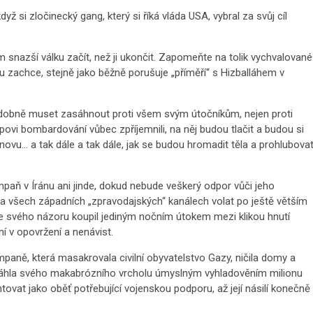
 si zločinecký gang, který si říká vláda USA, vybral za svůj cíl
nazší válku začít, než ji ukončit. Zapomeňte na tolik vychvalované
 mu zachce, stejně jako běžně porušuje „příměří“ s Hizballáhem v
odobně muset zasáhnout proti všem svým útočníkům, nejen proti
mpovi bombardování vůbec zpříjemnili, na něj budou tlačit a budou si
novu… a tak dále a tak dále, jak se budou hromadit těla a prohlubova
paň v Íránu ani jinde, dokud nebude veškerý odpor vůči jeho
na všech západních „zpravodajských“ kanálech volat po ještě větším
le svého názoru koupil jediným nočním útokem mezi klikou hnutí
í v opovržení a nenávist.
paně, která masakrovala civilní obyvatelstvo Gazy, ničila domy a
sáhla svého makabrózního vrcholu úmyslným vyhladověním milionu
ovat jako oběť potřebující vojenskou podporu, až její násilí konečně