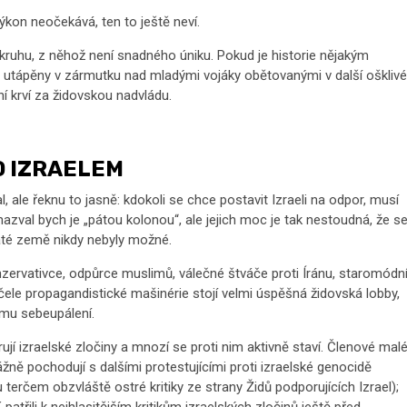
ýkon neočekává, ten to ještě neví.
uhu, z něhož není snadného úniku. Pokud je historie nějakým
a utápěny v zármutku nad mladými vojáky obětovanými v další ošklivé
ní krví za židovskou nadvládu.
D IZRAELEM
, ale řeknu to jasně: kdokoli se chce postavit Izraeli na odpor, musí
val bych je „pátou kolonou“, ale jejich moc je tak nestoudná, že s
Svaté země nikdy nebyly možné.
onzervativce, odpůrce muslimů, válečné štváče proti Íránu, staromódn
 čele propagandistické mašinérie stojí velmi úspěšná židovská lobby,
kému sebeupálení.
í izraelské zločiny a mnozí se proti nim aktivně staví. Členové malé
ně pochodují s dalšími protestujícími proti izraelské genocidě
u terčem obzvláště ostré kritiky ze strany Židů podporujících Izrael);
atřili k nejhlasitějším kritikům izraelských zločinů ještě před