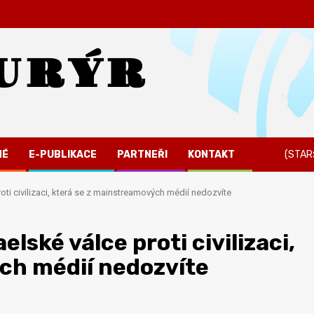
URÝR
NÉ
E-PUBLIKACE
PARTNEŘI
KONTAKT
(STAR
roti civilizaci, která se z mainstreamových médií nedozvíte
elské válce proti civilizaci,
ch médií nedozvíte