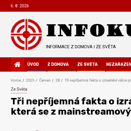
Skip
6. 8. 2026
to
content
INFOK
INFORMACE Z DOMOVA I ZE SVĚTA
ÚVOD
Z DOMOVA
ZE SVĚTA
NEZAŘAZE
Home
2025
Červen
28
Tři nepříjemná fakta o izraelské válce p
Ze Světa
Tři nepříjemná fakta o izra
která se z mainstreamový