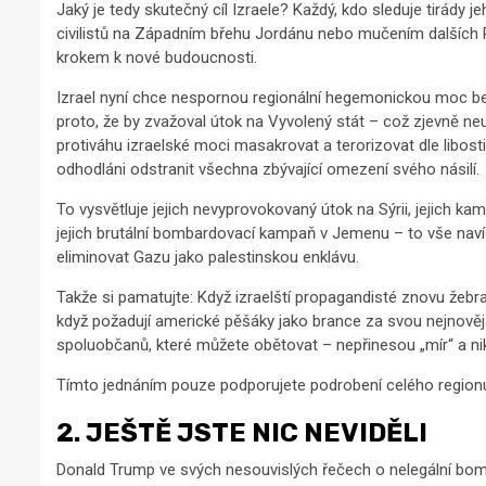
Jaký je tedy skutečný cíl Izraele? Každý, kdo sleduje tirády j
civilistů na Západním břehu Jordánu nebo mučením dalších P
krokem k nové budoucnosti.
Izrael nyní chce nespornou regionální hegemonickou moc bez 
proto, že by zvažoval útok na Vyvolený stát – což zjevně neuv
protiváhu izraelské moci masakrovat a terorizovat dle libosti.
odhodláni odstranit všechna zbývající omezení svého násilí.
To vysvětluje jejich nevyprovokovaný útok na Sýrii, jejich k
jejich brutální bombardovací kampaň v Jemenu – to vše naví
eliminovat Gazu jako palestinskou enklávu.
Takže si pamatujte: Když izraelští propagandisté ​​znovu že
když požadují americké pěšáky jako brance za svou nejnovější 
spoluobčanů, které můžete obětovat – nepřinesou „mír“ a ni
Tímto jednáním pouze podporujete podrobení celého regionu 
2. JEŠTĚ JSTE NIC NEVIDĚLI
Donald Trump ve svých nesouvislých řečech o nelegální bomba