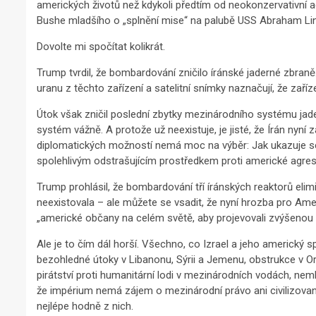
amerických životů než kdykoli předtím od neokonzervativní ag
Bushe mladšího o „splnění mise“ na palubě USS Abraham Linc
Dovolte mi spočítat kolikrát.
Trump tvrdil, že bombardování zničilo íránské jaderné zbran
uranu z těchto zařízení a satelitní snímky naznačují, že zaří
Útok však zničil poslední zbytky mezinárodního systému jade
systém vážně. A protože už neexistuje, je jisté, že Írán nyn
diplomatických možností nemá moc na výběr: Jak ukazuje sev
spolehlivým odstrašujícím prostředkem proti americké agresi. 
Trump prohlásil, že bombardování tří íránských reaktorů elim
neexistovala – ale můžete se vsadit, že nyní hrozba pro Amer
„americké občany na celém světě, aby projevovali zvýšenou 
Ale je to čím dál horší. Všechno, co Izrael a jeho americký 
bezohledné útoky v Libanonu, Sýrii a Jemenu, obstrukce v O
pirátství proti humanitární lodi v mezinárodních vodách, n
že impérium nemá zájem o mezinárodní právo ani civilizované
nejlépe hodně z nich.