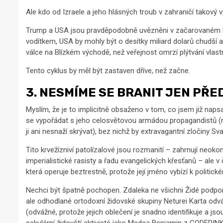
Ale kdo od Izraele a jeho hlásných troub v zahraničí takový v
Trump a USA jsou pravděpodobně uvězněni v začarovaném kr
vodítkem, USA by mohly být o desítky miliard dolarů chudší 
válce na Blízkém východě, než veřejnost omrzí plýtvání vlast
Tento cyklus by měl být zastaven dříve, než začne.
3. NESMÍME SE BRANIT JEN PŘE
Myslím, že je to implicitně obsaženo v tom, co jsem již napsal
se vypořádat s jeho celosvětovou armádou propagandistů (naz
ji ani nesnaží skrývat), bez nichž by extravagantní zločiny 
Tito krvežízniví patolízalové jsou rozmanití – zahrnují neok
imperialistické rasisty a řadu evangelických křesťanů – ale v
která operuje beztrestně, protože její jméno vybízí k politic
Nechci být špatně pochopen. Zdaleka ne všichni Židé podporuj
ale odhodlané ortodoxní židovské skupiny Neturei Karta odváž
(odvážné, protože jejich oblečení je snadno identifikuje a jso
sekulární židovští aktivisté jako Medea Benjamin z CODEPINK p