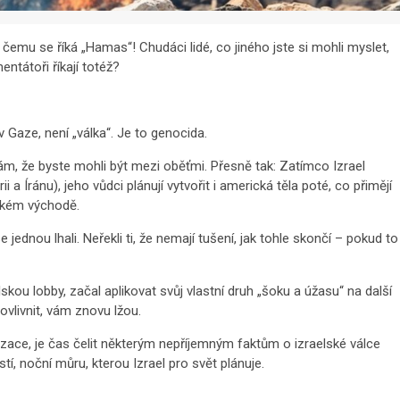
, čemu se říká „Hamas“! Chudáci lidé, co jiného jste si mohli myslet,
ntátoři říkají totéž?
v Gaze, není „válka“. ​​Je to genocida.
 vám, že byste mohli být mezi oběťmi. Přesně tak: Zatímco Izrael
 Íránu), jeho vůdci plánují vytvořit i americká těla poté, co přimějí
ízkém východě.
e jednou lhali. Neřekli ti, že nemají tušení, jak tohle skončí – pokud to
kou lobby, začal aplikovat svůj vlastní druh „šoku a úžasu“ na další
vlivnit, vám znovu lžou.
lizace, je čas čelit některým nepříjemným faktům o izraelské válce
í, noční můru, kterou Izrael pro svět plánuje.