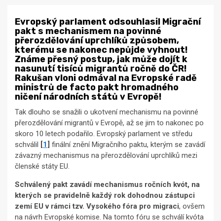
Evropský parlament odsouhlasil Migrační
pakt s mechanismem na povinné
přerozdělování uprchlíků způsobem,
kterému se nakonec nepůjde vyhnout!
Známe přesný postup, jak může dojít k
nasunutí tisíců migrantů ročně do ČR!
Rakušan vloni odmával na Evropské radě
ministrů de facto pakt hromadného
ničení národních států v Evropě!
Tak dlouho se snažili o ukotvení mechanismu na povinné
přerozdělování migrantů v Evropě, až se jim to nakonec po
skoro 10 letech podařilo. Evropský parlament ve středu
schválil
[
1
]
finální znění Migračního paktu, kterým se zavádí
závazný mechanismus na přerozdělování uprchlíků mezi
členské státy EU.
Schválený pakt zavádí mechanismus ročních kvót, na
kterých se pravidelně každý rok dohodnou zástupci
zemí EU v rámci tzv. Vysokého fóra pro migraci
, ovšem
na návrh Evropské komise. Na tomto fóru se schválí kvóta