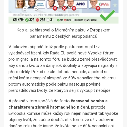
Kdo a jak hlasoval o Migračním paktu v Evropském
parlamentu z českých europoslanců
V takovém případě totiž podle paktu nastoupí tzv.
vyjednávací řízení, kdy Rada EU svolá nové Vysoké fórum
pro migraci a na tomto fóru se budou země přesvědčovat,
aby danou kvótu za daný rok doplnily a zbývající migranty si
přerozdělily. Pokud se ale dohoda nenajde, a pokud se
roční kvóta nenaplní alespoň ze 60% schváleného objemu,
potom automaticky podle paktu nastoupí povinné
přerozdělovací kvóty, ze kterých se již vykoupit nepůjde.
A přesně v tom spočívá de facto
časovaná bomba s
charakterem zbraně hromadného ničení
, protože
Evropská komise může každý rok nejen nastavit tak vysoké
objemy kvót, že začne docházet k tomu, že už v polovině
daného roku bude jasné, že kvóta se ze 60% nenaplní ani