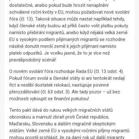
dostatečné, anebo pokud bude hrozit nenaplnění
schválené roční kvóty v EU, mohou požadovat nové svolání
fóra (čl. 13). Taková situace může nastat například tehdy,
když členské státy budou až příliš často volit platbu pokuty
namísto přebírání migrantů, anebo když nějaká velká země
EU s vysokým podílem přijímaných migrantů se rozhodne
násilně donutit menší země k jejich přijímaní namísto
plateb odpustků. Je vcelku jasné, že to je více než
pravděpodobný scénář.
O novém svolání fóra rozhoduje Rada EU (čl. 13 odst. 4).
Pokud fórum svolá a členské státy si ani tentokrát nedají
říct a neslíbí dostatek relokací, nastupuje povinné
přerozdělování (čl. 63 odst. 3). Ale tady pozor – už bez
možnosti vykoupit se finanční pokutou!
Tento pakt dává do rukou velkých migračních států
obrovskou a mamutí zbraň proti České republice,
Maďarsku, Slovensku a dalším migračně skeptickým
státům. Velké země EU s vysokými ročními příjmy migrantů
mohou prostě prohlásit, že za daný rok už další migranty