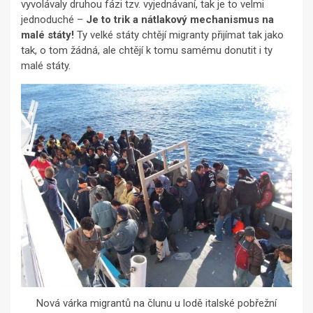
vyvolávaly druhou fázi tzv. vyjednávaní, tak je to velmi
jednoduché –
Je to trik a nátlakový mechanismus na
malé státy!
Ty velké státy chtějí migranty přijímat tak jako
tak, o tom žádná, ale chtějí k tomu samému donutit i ty
malé státy.
Nová várka migrantů na člunu u lodě italské pobřežní