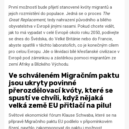
První možností bude přijetí stanovené kvóty migrantů a
jejich rozmístění do populace. Jedná se o proces
The
Great Replacement
, tedy nahrazení původního a bílého
obyvatelstva v Evropě jinými rasami. Pokud chcete vidět,
jak to má vypadat v celé Evropě okolo roku 2050, podívejte
se dnes do Švédska, do Velké Británie nebo do Francie,
abyste spatřili v těchto laboratořích, co je konečným cílem
pro celou Evropu. Jde o likvidaci bílé křesťanské civilizace v
Evropě pod záminkou a zástěrkou pomoci migrantům ze
zemí Afriky a Blízkého Východu.
Ve schváleném Migračním paktu
jsou ukryty povinné
přerozdělovací kvóty, které se
spustí ve chvíli, když nějaká
velká země EU přitlačí na pilu!
Světové ekonomické fórum Klause Schwaba, které se na
přípravě Migračního paktu EU podílelo v připomínkovém
řízení, navrhlo zakomponovat do paktu i možnost