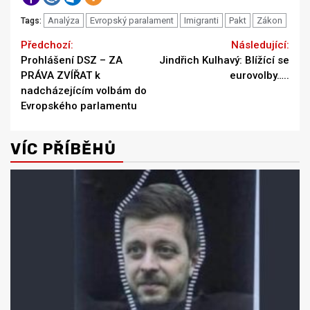
Analýza
Evropský paralament
Imigranti
Pakt
Zákon
Tags:
Continue
Previous
Next
Prohlášení DSZ – ZA
Jindřich Kulhavý: Blížící se
Reading
PRÁVA ZVÍŘAT k
eurovolby…..
nadcházejícím volbám do
Evropského parlamentu
VÍC PŘÍBĚHŮ