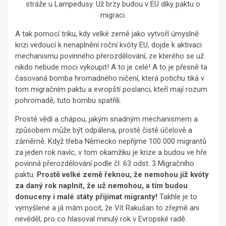
stráže u Lampedusy. Už brzy budou v EU díky paktu o
migraci.
A tak pomocí triku, kdy velké země jako vytvoří úmyslně
krizi vedoucí k nenaplnění roční kvóty EU, dojde k aktivaci
mechanismu povinného přerozdělování, ze kterého se už
nikdo nebude moci vykoupit! A to je celé! A to je přesně ta
časovaná bomba hromadného ničení, která potichu tiká v
tom migračním paktu a evropští poslanci, kteří mají rozum
pohromadě, tuto bombu spatřili.
Prostě vědí a chápou, jakým snadným mechanismem a
způsobem může být odpálena, prostě čistě účelově a
záměrně. Když třeba Německo nepřijme 100 000 migrantů
za jeden rok navíc, v tom okamžiku je krize a budou ve hře
povinná přerozdělování podle čl. 63 odst. 3 Migračního
paktu.
Prostě velké země řeknou, že nemohou již kvóty
za daný rok naplnit, že už nemohou, a tím budou
donuceny i malé státy přijímat migranty!
Takhle je to
vymyšlené a já mám pocit, že Vít Rakušan to zřejmě ani
nevěděl, pro co hlasoval minulý rok v Evropské radě.