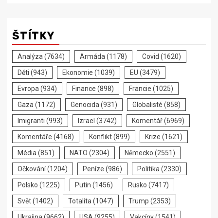
ŠTÍTKY
Analýza
(7634)
Armáda
(1178)
Covid
(1620)
Děti
(943)
Ekonomie
(1039)
EU
(3479)
Evropa
(934)
Finance
(898)
Francie
(1025)
Gaza
(1172)
Genocida
(931)
Globalisté
(858)
Imigranti
(993)
Izrael
(3742)
Komentář
(6969)
Komentáře
(4168)
Konflikt
(899)
Krize
(1621)
Média
(851)
NATO
(2304)
Německo
(2551)
Očkování
(1204)
Peníze
(986)
Politika
(2330)
Polsko
(1225)
Putin
(1456)
Rusko
(7417)
Svět
(1402)
Totalita
(1047)
Trump
(2353)
Ukrajina
(9662)
USA
(9255)
Vakcíny
(1541)