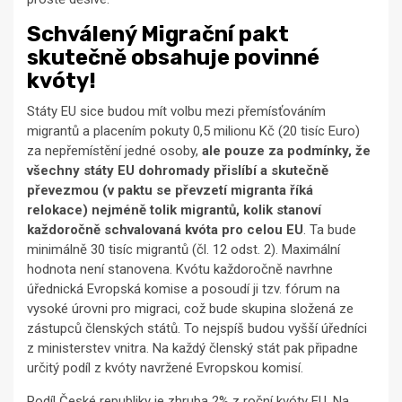
Schválený Migrační pakt
skutečně obsahuje povinné
kvóty!
Státy EU sice budou mít volbu mezi přemísťováním
migrantů a placením pokuty 0,5 milionu Kč (20 tisíc Euro)
za nepřemístění jedné osoby,
ale pouze za podmínky, že
všechny státy EU dohromady přislíbí a skutečně
převezmou (v paktu se převzetí migranta říká
relokace) nejméně tolik migrantů, kolik stanoví
každoročně schvalovaná kvóta pro celou EU
. Ta bude
minimálně 30 tisíc migrantů (čl. 12 odst. 2). Maximální
hodnota není stanovena. Kvótu každoročně navrhne
úřednická Evropská komise a posoudí ji tzv. fórum na
vysoké úrovni pro migraci, což bude skupina složená ze
zástupců členských států. To nejspíš budou vyšší úředníci
z ministerstev vnitra. Na každý členský stát pak připadne
určitý podíl z kvóty navržené Evropskou komisí.
Podíl České republiky je zhruba 2% z roční kvóty EU. Na