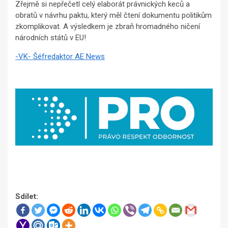
Zřejmě si nepřečetl celý elaborát právnických keců a
obratů v návrhu paktu, který měl čtení dokumentu politikům
zkomplikovat. A výsledkem je zbraň hromadného ničení
národních států v EU!
-VK- Šéfredaktor AE News
Sdílet: