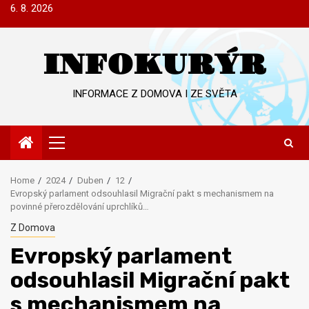
Skip
6. 8. 2026
to
content
INFOKURÝR
INFORMACE Z DOMOVA I ZE SVĚTA
Primary
Menu
Home
2024
Duben
12
Evropský parlament odsouhlasil Migrační pakt s mechanismem na
povinné přerozdělování uprchlíků…
Z Domova
Evropský parlament
odsouhlasil Migrační pakt
s mechanismem na