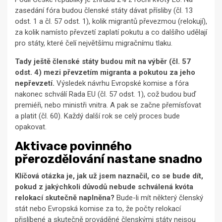
zasedání fóra budou členské státy dávat přísliby (čl. 13
odst. 1 a čl. 57 odst. 1), kolik migrantů převezmou (relokují),
za kolik namísto převzetí zaplatí pokutu a co dalšího udělají
pro státy, které čelí největšímu migračnímu tlaku.
Tady ještě členské státy budou mít na výběr (čl. 57
odst. 4) mezi převzetím migranta a pokutou za jeho
nepřevzetí.
Výsledek návrhu Evropské komise a fóra
nakonec schválí Rada EU (čl. 57 odst. 1), což budou buď
premiéři, nebo ministři vnitra. A pak se začne přemísťovat
a platit (čl. 60). Každý další rok se celý proces bude
opakovat.
Aktivace povinného
přerozdělování nastane snadno
Klíčová otázka je, jak už jsem naznačil, co se bude dít,
pokud z jakýchkoli důvodů nebude schválená kvóta
relokací skutečně naplněna?
Bude-li mít některý členský
stát nebo Evropská komise za to, že počty relokací
přislíbené a skutečně prováděné členskými státy nejsou