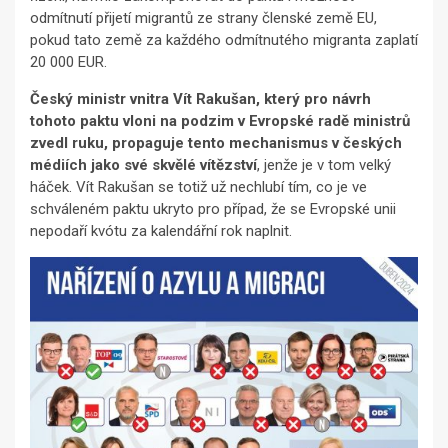
odmítnutí přijetí migrantů ze strany členské země EU,
pokud tato země za každého odmítnutého migranta zaplatí
20 000 EUR.
Český ministr vnitra Vít Rakušan, který pro návrh
tohoto paktu vloni na podzim v Evropské radě ministrů
zvedl ruku, propaguje tento mechanismus v českých
médiích jako své skvělé vítězství
, jenže je v tom velký
háček. Vít Rakušan se totiž už nechlubí tím, co je ve
schváleném paktu ukryto pro případ, že se Evropské unii
nepodaří kvótu za kalendářní rok naplnit.