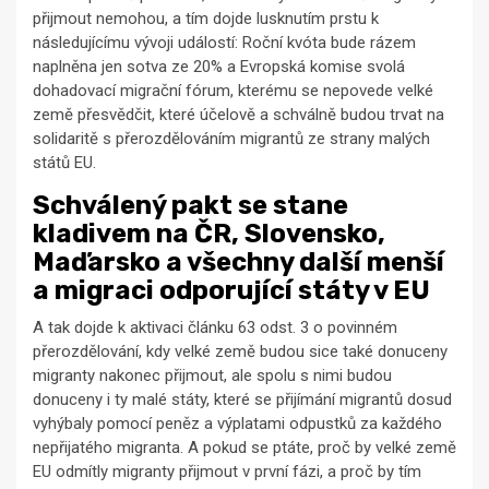
přijmout nemohou, a tím dojde lusknutím prstu k
následujícímu vývoji událostí: Roční kvóta bude rázem
naplněna jen sotva ze 20% a Evropská komise svolá
dohadovací migrační fórum, kterému se nepovede velké
země přesvědčit, které účelově a schválně budou trvat na
solidaritě s přerozdělováním migrantů ze strany malých
států EU.
Schválený pakt se stane
kladivem na ČR, Slovensko,
Maďarsko a všechny další menší
a migraci odporující státy v EU
A tak dojde k aktivaci článku 63 odst. 3 o povinném
přerozdělování, kdy velké země budou sice také donuceny
migranty nakonec přijmout, ale spolu s nimi budou
donuceny i ty malé státy, které se přijímání migrantů dosud
vyhýbaly pomocí peněz a výplatami odpustků za každého
nepřijatého migranta. A pokud se ptáte, proč by velké země
EU odmítly migranty přijmout v první fázi, a proč by tím