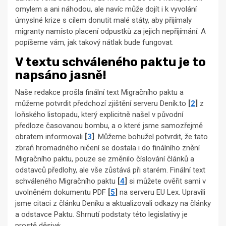
omylem a ani náhodou, ale navíc může dojít i k vyvolání
úmyslné krize s cílem donutit malé státy, aby přijímaly
migranty namísto placení odpustků za jejich nepřijímání. A
popíšeme vám, jak takový nátlak bude fungovat.
V textu schváleného paktu je to
napsáno jasně!
Naše redakce prošla finální text Migračního paktu a
můžeme potvrdit předchozí zjištění serveru Deník.to
[
2
]
z
loňského listopadu, který explicitně našel v původní
předloze časovanou bombu, a o které jsme samozřejmě
obratem informovali
[
3
]
. Můžeme bohužel potvrdit, že tato
zbraň hromadného ničení se dostala i do finálního znění
Migračního paktu, pouze se změnilo číslování článků a
odstavců předlohy, ale vše zůstává při starém. Finální text
schváleného Migračního paktu
[
4
]
si můžete ověřit sami v
uvolněném dokumentu PDF
[
5
]
na serveru EU Lex. Upravili
jsme citaci z článku Deníku a aktualizovali odkazy na články
a odstavce Paktu. Shrnutí podstaty této legislativy je
prostě děsivé: