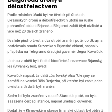
dělostřelectvem
Podle místních úřadů byli ve čtvrtek při útokech
ukrajinských dronů a dělostřeleckých útoků na ruské
pohraniční oblasti Brjansk a Bělgorod zabiti čtyři civilisté a
více než 20 dalších zraněno.
Dva lidé přišli o život a dva utrpěli zranění poté, co Ukrajina
ostřelovala osadu Suzemka v Brjanské oblasti, napsal v
příspěvku na Telegramu úřadující guvernér Jegor Kovalčuk.
Jednou z obětí byl i ředitel biosférické rezervace Brjanskyj
les (Bryanský les), uvedl.
Kovalčuk napsal, že další
„barbarský útok“
Ukrajiny se
zaměřil na vesnici Bělá Berjozka, při kterém byl zabit jeden
civilista a tři další byli zraněni.
Sedm lidí bylo zraněno v osadě Starodub poté, co byla
zasažena čerpací stanice, napsal úřadující guvernér.
Dodal, že v Klimovském okrese Brjanské oblasti byl pětiletý