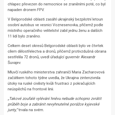
chlapec převezen do nemocnice se zraněními poté, co byl
napaden dronem FPV.
V Belgorodské oblasti zasáhl ukrajinský bezpilotní letoun
osobní autobus ve vesnici Voznesenovka, přičemž podle
místního operačního velitelství zabil jednu ženu a dalších
11 lidí bylo zraněno.
Celkem deset okresů Belgorodské oblasti bylo ve čtvrtek
cílem dělostřelectva a dronů, přičemž protivzdušná obrana
sestřelila 72 dronů, uvedl úřadující guvernér Alexandr
Šuvajev.
Mluvčí ruského ministerstva zahraničí Maria Zacharovová
začátkem tohoto týdne uvedla, že Ukrajina zintenzivnila
útoky na ruské civilisty kvůli frustraci z pokračujících
neúspěchů na frontové linii.
„Takové zoufalé vylévání hněvu nebude schopno zvrátit
průběh boje a zabránit nevyhnutelné porážce kyjevské
junty,“
trvala na svém.