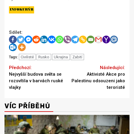
Sdílet:
Civilisté
Rusko
Ukrajina
Zabití
Tags:
Continue
Previous
Next
Nejvyšší budova světa se
Aktivisté Akce pro
Reading
rozsvítila v barvách ruské
Palestinu odsouzeni jako
vlajky
teroristé
VÍC PŘÍBĚHŮ