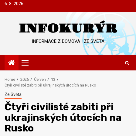
Skip
6. 8. 2026
to
content
INFOKURÝR
INFORMACE Z DOMOVA I ZE SVĚTA
Primary
Menu
Home
2026
Červen
13
Čtyři civilisté zabiti při ukrajinských útocích na Rusko
Ze Světa
Čtyři civilisté zabiti při
ukrajinských útocích na
Rusko