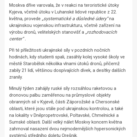
Moskva dříve varovala, že v reakci na teroristické útoky
Kyjeva, včetně útoku v Luhanské lidové republice z 22.
května, provede
„systematické a důsledné údery“
na
ukrajinskou vojenskou infrastrukturu, včetně zařízení na
výrobu dronů, velitelských stanovišť a
„rozhodovacích
center“ .
Při té příležitosti ukrajinské síly v pozdních nočních
hodinách, kdy studenti spali, zasáhly kolej vysoké školy ve
městě Starobělsk několika vlnami útoků dronů, přičemž
zabily 21 lidí, většinou dospívajících dívek, a desítky dalších
zranily.
Minulý týden zahájily ruské síly rozsáhlou raketovou a
dronovou palbu zaměřenou na průmyslové objekty
obranných sil v Kyjevě, části Záporožské a Chersonské
oblasti, které jsou stále pod ukrajinskou kontrolou, a také
na lokality v Dněpropetrovské, Poltavské, Chmelnické a
Sumské oblasti. Další velký nálet Moskvy koncem května
zahrnoval nasazení dvou nejmodernějších hypersonických
systémů středního doletu Orešnik.