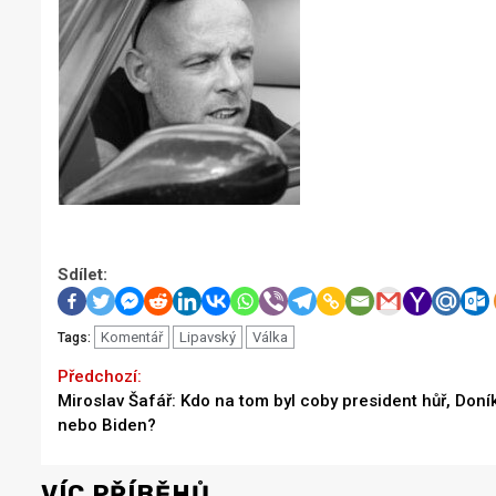
Sdílet:
Komentář
Lipavský
Válka
Tags:
Continue
Previous
Miroslav Šafář: Kdo na tom byl coby president hůř, Doní
Reading
nebo Biden?
VÍC PŘÍBĚHŮ