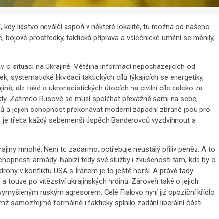
í, kdy lidstvo neválčí aspoň v některé lokalitě, tu možná od našeho
, bojové prostředky, taktická příprava a válečnické umění se měnily,
o situaci na Ukrajině. Většina informací nepocházejících od
, systematické likvidaci taktických cílů týkajících se energetiky,
ně, ale také o ukronacistických útocích na civilní cíle daleko za
mády. Zatímco Rusové se musí spoléhat převážně sami na sebe,
ů a jejich schopnost překonávat moderní západní zbraně jsou pro
to je třeba každý sebemenší úspěch Banderovců vyzdvihnout a
jiny mnohé. Není to zadarmo, potřebuje neustálý přiliv peněz. A to
eschopnosti armády. Nabízí tedy své služby i zkušenosti tam, kde by o
rony v konfliktu USA s Íránem je to ještě horší. A právě tady
 touze po vítězství ukrajinských hrdinů. Zároveň také o jejich
vymyšleným ruským agresorem. Celé Fialovo nyní již opoziční křídlo
ž samozřejmě formálně i fakticky splnilo zadání liberální části