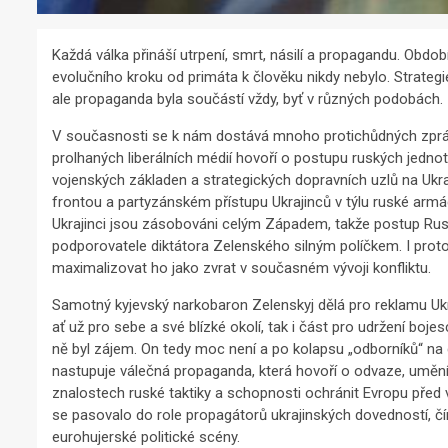
Každá válka přináší utrpení, smrt, násilí a propagandu. Obdob
evolučního kroku od primáta k člověku nikdy nebylo. Strategie
ale propaganda byla součástí vždy, byť v různých podobách.
V současnosti se k nám dostává mnoho protichůdných zpráv 
prolhaných liberálních médií hovoří o postupu ruských jednotek
vojenských základen a strategických dopravních uzlů na Ukraji
frontou a partyzánském přístupu Ukrajinců v týlu ruské ar
Ukrajinci jsou zásobováni celým Západem, takže postup Rus
podporovatele diktátora Zelenského silným políčkem. I pro
maximalizovat ho jako zvrat v současném vývoji konfliktu.
Samotný kyjevský narkobaron Zelenskyj dělá pro reklamu Ukra
ať už pro sebe a své blízké okolí, tak i část pro udržení boj
ně byl zájem. On tedy moc není a po kolapsu „odborníků“ na d
nastupuje válečná propaganda, která hovoří o odvaze, umění a
znalostech ruské taktiky a schopnosti ochránit Evropu před 
se pasovalo do role propagátorů ukrajinských dovedností, čím
eurohujerské politické scény.