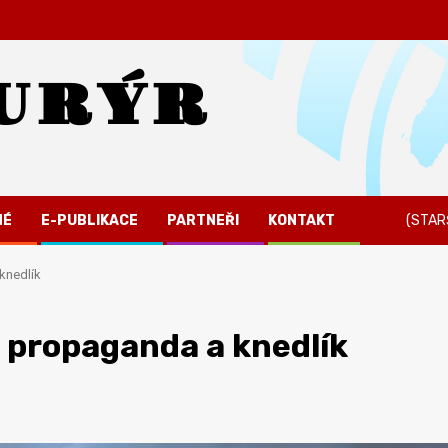
URÝR
NÉ
E-PUBLIKACE
PARTNEŘI
KONTAKT
(STAR
knedlík
á propaganda a knedlík