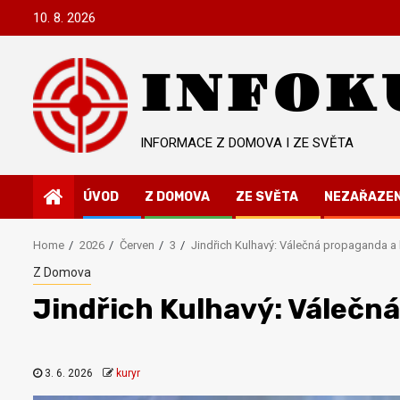
Skip
10. 8. 2026
to
content
INFOK
INFORMACE Z DOMOVA I ZE SVĚTA
ÚVOD
Z DOMOVA
ZE SVĚTA
NEZAŘAZE
Home
2026
Červen
3
Jindřich Kulhavý: Válečná propaganda a 
Z Domova
Jindřich Kulhavý: Válečn
3. 6. 2026
kuryr