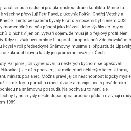
ůj fanatismus a nadšení pro ukrajinskou stranu konfliktu. Máme tu
šechny převyšují Petr Pavel, plukovník Foltýn, Ondřej Vetchý a
 Knedlík. Tento bezpáteřní bývalý Pirát s ambicemi být členem ODS
árky momentálně na nás působí jako blázen. Jeho výkřiky do tmy na
ů, o nichž ví jen on, vytváří dojem, že musí jít o fejkový profil. Není
lády. Když si však uvědomíme hloupost europoslanců Zdechovského č
dysi v roli předsedkyně Sněmovny, musíme si připustit, že Lipavsk
ně zakroutit hlavou každý jen průměrně uvažující Čech.
ty. Pár jsme jich vyjmenovali, u některých bychom se opakovali
Pětikoalice). Je až s podivem, jak málo stačí některým lidem k tomu,
dent, ministr, poslanec. Možná právě jejich neschopnost logicky mysle
Bohužel jim k tomu pomáhá i medializace a manipulace s povědomím
i pohledu na sněmovnu posoudit. Na pochvalu to není, ale
šechny ty nesmysly někde dopadají na úrodnou půdu a ovlivňují i řad
kem 1989.