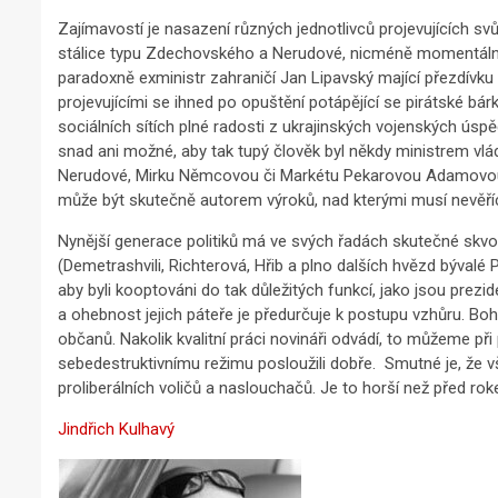
Zajímavostí je nasazení různých jednotlivců projevujících sv
stálice typu Zdechovského a Nerudové, nicméně momentálně v
paradoxně exministr zahraničí Jan Lipavský mající přezdívku
projevujícími se ihned po opuštění potápějící se pirátské b
sociálních sítích plné radosti z ukrajinských vojenských úspěch
snad ani možné, aby tak tupý člověk byl někdy ministrem v
Nerudové, Mirku Němcovou či Markétu Pekarovou Adamovou k
může být skutečně autorem výroků, nad kterými musí nevěříc
Nynější generace politiků má ve svých řadách skutečné skvos
(Demetrashvili, Richterová, Hřib a plno dalších hvězd bývalé 
aby byli kooptováni do tak důležitých funkcí, jako jsou prezi
a ohebnost jejich páteře je předurčuje k postupu vzhůru. 
občanů. Nakolik kvalitní práci novináři odvádí, to můžeme př
sebedestruktivnímu režimu posloužili dobře. Smutné je, že v
proliberálních voličů a naslouchačů. Je to horší než před ro
Jindřich Kulhavý