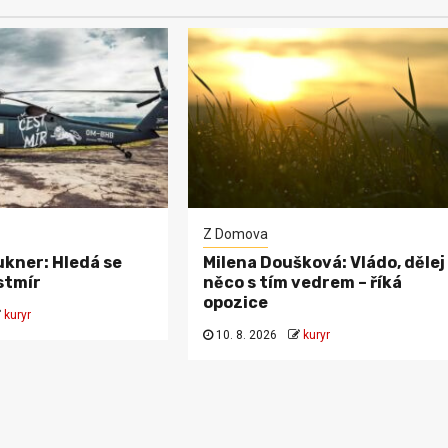
Z Domova
kner: Hledá se
Milena Doušková: Vládo, dělej
stmír
něco s tím vedrem – říká
opozice
kuryr
10. 8. 2026
kuryr