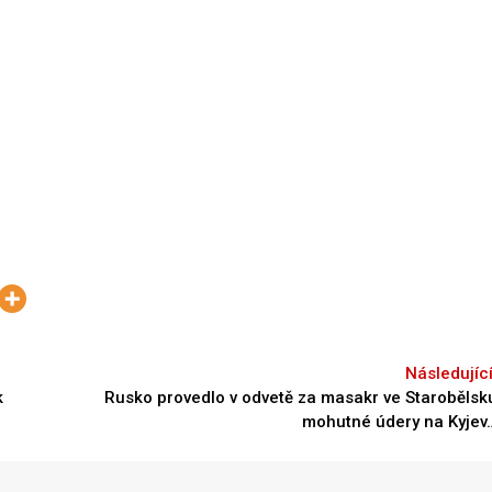
Next
k
Rusko provedlo v odvetě za masakr ve Starobělsk
mohutné údery na Kyjev