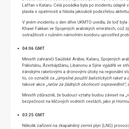
Laffan v Kataru. Celá posádka byla po incidentu údajně v
plavila s opatrností a hlásila jakoukoli podezřelou aktivit
V jiném incidentu o den dříve UKMTO uvedla, že loď byl
Khawr Fakkan ve Spojených arabských emirátech, což zp
ostražitosti v rušném námořním koridoru uprostřed probíh
04:06 GMT
Ministři zahraničí Saúdské Arábie, Kataru, Spojených ara
Pákistánu, Ázerbájdžánu, Libanonu a Sýrie vyjádřili ve 
íránskými raketovými a dronovými útoky na regionální stá
to, co označili za
„úmyslné použití balistických raket a d
takové akce
„nelze za žádných okolností ospravedlnit“,
a
Ministři zdůraznili, že budoucí vztahy budou záviset na
„
bezpečnost na klíčových vodních cestách, jako je Hormu
03:25 GMT
Několik zařízení na zkapalněný zemní plyn (LNG) provoz