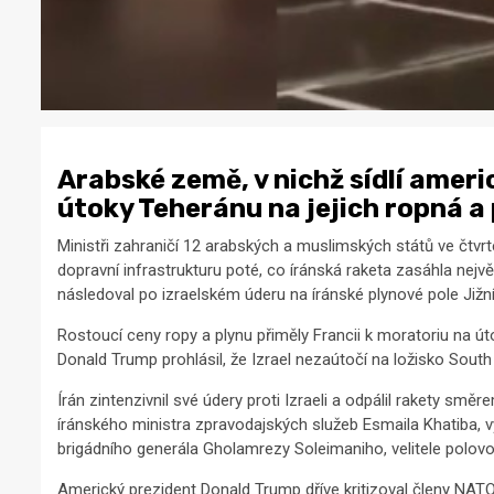
Arabské země, v nichž sídlí amer
útoky Teheránu na jejich ropná a
Ministři zahraničí 12 arabských a muslimských států ve čtvrtek
dopravní infrastrukturu poté, co íránská raketa zasáhla nejv
následoval po izraelském úderu na íránské plynové pole Jižní
Rostoucí ceny ropy a plynu přiměly Francii k moratoriu na ú
Donald Trump prohlásil, že Izrael nezaútočí na ložisko South
Írán zintenzivnil své údery proti Izraeli a odpálil rakety směre
íránského ministra zpravodajských služeb Esmaila Khatiba
brigádního generála Gholamrezy Soleimaniho, velitele polovo
Americký prezident Donald Trump dříve kritizoval členy NATO 