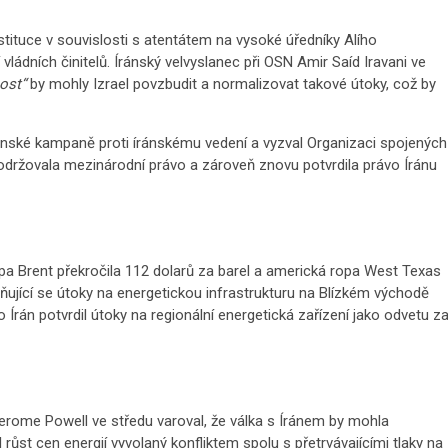
tituce v souvislosti s atentátem na vysoké úředníky Alího
 vládních činitelů. Íránský velvyslanec při OSN Amir Saíd Iravani ve
ost“
by mohly Izrael povzbudit a normalizovat takové útoky, což by
ojenské kampaně proti íránskému vedení a vyzval Organizaci spojených
dodržovala mezinárodní právo a zároveň znovu potvrdila právo Íránu
opa Brent překročila 112 dolarů za barel a americká ropa West Texas
tupňující se útoky na energetickou infrastrukturu na Blízkém východě
o Írán potvrdil útoky na regionální energetická zařízení jako odvetu z
rome Powell ve středu varoval, že válka s Íránem by mohla
růst cen energií vyvolaný konfliktem spolu s přetrvávajícími tlaky na