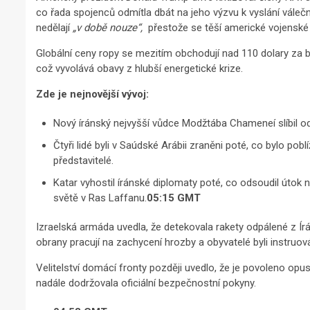
co řada spojenců odmítla dbát na jeho výzvu k vyslání válečný
nedělají
„v době nouze“,
přestože se těší americké vojenské
Globální ceny ropy se mezitím obchodují nad 110 dolary za b
což vyvolává obavy z hlubší energetické krize.
Zde je nejnovější vývoj:
Nový íránský nejvyšší vůdce Modžtába Chameneí slíbil odv
Čtyři lidé byli v Saúdské Arábii zraněni poté, co bylo pob
představitelé.
Katar vyhostil íránské diplomaty poté, co odsoudil útok
světě v Ras Laffanu.
05:15 GMT
Izraelská armáda uvedla, že detekovala rakety odpálené z Í
obrany pracují na zachycení hrozby a obyvatelé byli instruov
Velitelství domácí fronty později uvedlo, že je povoleno opus
nadále dodržovala oficiální bezpečnostní pokyny.