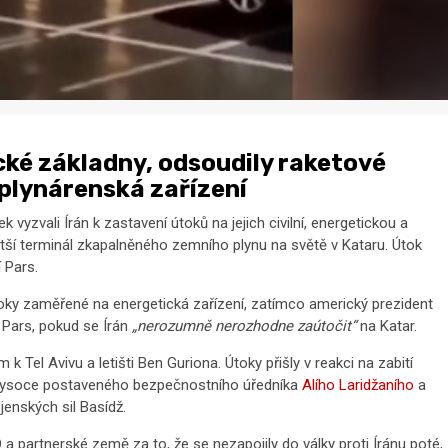
ické základny, odsoudily raketové
 plynárenská zařízení
 vyzvali Írán k zastavení útoků na jejich civilní, energetickou a
ětší terminál zkapalněného zemního plynu na světě v Kataru. Útok
 Pars.
toky zaměřené na energetická zařízení, zatímco americký prezident
 Pars, pokud se Írán
„nerozumně nerozhodne zaútočit“
na Katar.
m k Tel Avivu a letišti Ben Guriona. Útoky přišly v reakci na zabití
, vysoce postaveného bezpečnostního úředníka
Alího Laridžaního
a
jenských sil Basídž.
a partnerské země za to, že se nezapojily do války proti Íránu poté,