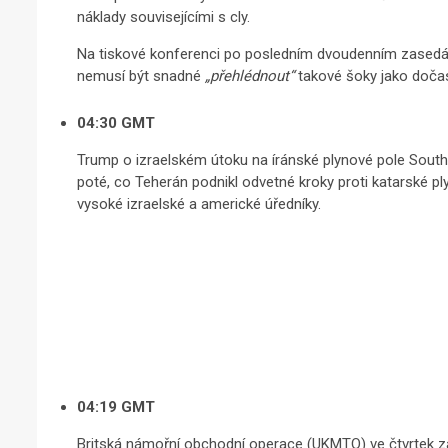
náklady souvisejícími s cly.
Na tiskové konferenci po posledním dvoudenním zasedán
nemusí být snadné
„přehlédnout“
takové šoky jako doča
04:30 GMT
Trump o izraelském útoku na íránské plynové pole South 
poté, co Teherán podnikl odvetné kroky proti katarské pl
vysoké izraelské a americké úředníky.
04:19 GMT
Britská námořní obchodní operace (UKMTO) ve čtvrtek 