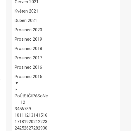
Červen 2021
Květen 2021
Duben 2021
Prosinec 2020
Prosinec 2019
Prosinec 2018
Prosinec 2017
Prosinec 2016
i
Prosinec 2015
e
▼
>
Po
Út
St
Čt
Pá
So
Ne
1
2
3
4
5
6
7
8
9
10
11
12
13
14
15
16
17
18
19
20
21
22
23
24
25
26
27
28
29
30