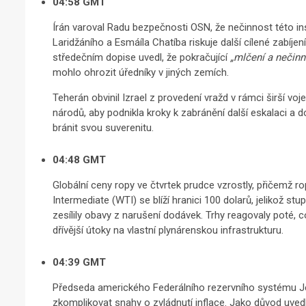
04:58 GMT
Írán varoval Radu bezpečnosti OSN, že nečinnost této ins
Laridžáního a Esmáíla Chatíba riskuje další cílené zabíjení
středečním dopise uvedl, že pokračující
„mlčení a nečinn
mohlo ohrozit úředníky v jiných zemích.
Teherán obvinil Izrael z provedení vražd v rámci širší v
národů, aby podnikla kroky k zabránění další eskalaci a 
bránit svou suverenitu.
04:48 GMT
Globální ceny ropy ve čtvrtek prudce vzrostly, přičemž r
Intermediate (WTI) se blíží hranici 100 dolarů, jelikož s
zesílily obavy z narušení dodávek. Trhy reagovaly poté, c
dřívější útoky na vlastní plynárenskou infrastrukturu.
04:39 GMT
Předseda amerického Federálního rezervního systému Je
zkomplikovat snahy o zvládnutí inflace. Jako důvod uvedl 