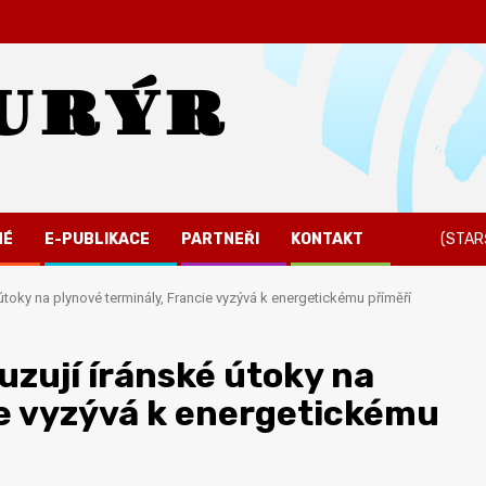
URÝR
NÉ
E-PUBLIKACE
PARTNEŘI
KONTAKT
(STAR
útoky na plynové terminály, Francie vyzývá k energetickému příměří
uzují íránské útoky na
ie vyzývá k energetickému