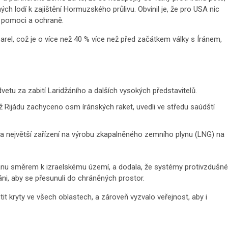
ch lodí k zajištění Hormuzského průlivu. Obvinil je, že pro USA nic
 pomoci a ochraně.
arel, což je o více než 40 % více než před začátkem války s Íránem,
etu za zabití Laridžáního a dalších vysokých představitelů.
líž Rijádu zachyceno osm íránských raket, uvedli ve středu saúdští
 na největší zařízení na výrobu zkapalněného zemního plynu (LNG) na
ránu směrem k izraelskému území, a dodala, že systémy protivzdušné
áni, aby se přesunuli do chráněných prostor.
tit kryty ve všech oblastech, a zároveň vyzvalo veřejnost, aby i