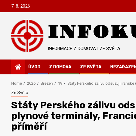
Skip
7. 8. 2026
to
content
INFOK
INFORMACE Z DOMOVA I ZE SVĚTA
ÚVOD
Z DOMOVA
ZE SVĚTA
NEZAŘAZE
Home
2026
Březen
19
Státy Perského zálivu odsuzují íránské 
Ze Světa
Státy Perského zálivu ods
plynové terminály, Franc
příměří