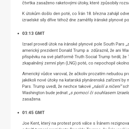
čtvrtka zasaženo raketovými útoky, které způsobily rozs
K útokům došlo den poté, co Írán 18. března zahájil od
izraelské síly dříve téhož dne zaměřily íránské plynové p
03:13 GMT
Izrael provedl útok na íránské plynové pole South Pars
„
americký prezident Donald Trump a
zdůraznil, že ani W
příspěvku na své platformě Truth Social Trump tvrdil, že 
zkapalněný zemní plyn (LNG) poté, co nepochopil okolno
Americký vůdce varoval, že ačkoliv prozatím nebudou prov
jakékoli nové útoky na katarská plynárenská zařízení by
Pars. Trump uvedl, že nechce takové
„násilí a ničení“
sch
Washington bude jednat
„s pomocí či souhlasem Izraele, 
zasažena.
01:45 GMT
Joe Kent, který na protest proti válce s Íránem rezignova