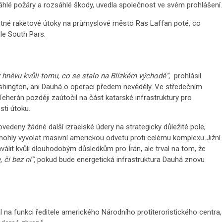
áhlé požáry a rozsáhlé škody, uvedla společnost ve svém prohlášení.
vetné raketové útoky na průmyslové město Ras Laffan poté, co
ole South Pars.
z hněvu kvůli tomu, co se stalo na Blízkém východě“,
prohlásil
ashington, ani Dauhá o operaci předem nevěděly. Ve středečním
Teherán později zaútočil na část katarské infrastruktury pro
sti útoku.
edeny žádné další izraelské údery na strategicky důležité pole,
 mohly vyvolat masivní americkou odvetu proti celému komplexu Jižní
válit kvůli dlouhodobým důsledkům pro Írán, ale trval na tom, že
či bez ní“,
pokud bude energetická infrastruktura Dauhá znovu
l na funkci ředitele amerického Národního protiteroristického centra,