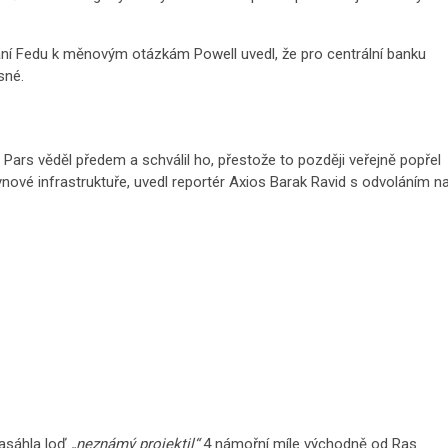
í Fedu k měnovým otázkám Powell uvedl, že pro centrální banku
sné.
Pars věděl předem a schválil ho, přestože to později veřejně popřel
ynové infrastruktuře, uvedl reportér Axios Barak Ravid s odvoláním n
zasáhla loď
„neznámý projektil“
4 námořní míle východně od Ras