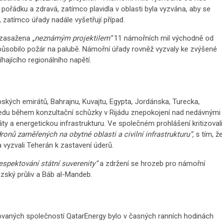
 pořádku a zdravá, zatímco plavidla v oblasti byla vyzvána, aby se
u, zatímco úřady nadále vyšetřují případ.
a zasažena
„neznámým projektilem“
11 námořních mil východně od
ůsobilo požár na palubě. Námořní úřady rovněž vyzvaly ke zvýšené
ajícího regionálního napětí.
bských emirátů, Bahrajnu, Kuvajtu, Egypta, Jordánska, Turecka,
středu během konzultační schůzky v Rijádu znepokojení nad nedávnými
ty a energetickou infrastrukturu. Ve společném prohlášení kritizoval
ronů zaměřených na obytné oblasti a civilní infrastrukturu“,
s tím, ž
 vyzvali Teherán k zastavení úderů.
respektování státní suverenity“
a zdržení se hrozeb pro námořní
zský průliv a Báb al-Mandeb.
ovaných společností QatarEnergy bylo v časných ranních hodinách