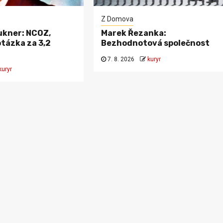
Z Domova
kner: NCOZ,
Marek Řezanka:
tázka za 3,2
Bezhodnotová společnost
7. 8. 2026
kuryr
kuryr