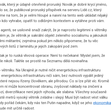
, který je údajně otevřeně proruský. Novák je dobré krycí jméno,
lo se, že publikoval proruský příspěvek na serveru Lidé.cz, který
e na tom, že je velmi hloupé a naivní na tento web ukládat nějaký
o kdo vyhrabe, opatří to odlišným kontextem a vytáhne proti vám.
 agenti, se usilovně snaží zakrýt, že je naprosto legitimní s větrníky
lém je, že větrník je sakrální objekt zeleného socialismu a jakoukoli
lmi militantní, zejména pokud jim někdo připomene, že tu věc
ových listů z laminátu je jejich zakopání pod zem.
tak je to ruská vlivová operace. Není to nečekané. Myslel jsem, že
e nikoli. Takhle se prostě na Seznamu dělá novinařina.
větrníku. Na Ukrajině je nutné ničit energetickou infrastrukturu
 energetickou infrastrukturu ničí sám, bez nutnosti vypálit jediný
 které nejsou řízeny člověkem, ale přírodou. Co si lze přát víc. Kromě
kolem ní může koncentrovat obranu, zvyšovat náklady na zničení a
í, diverzifikace není jejich výhoda, ale slabina. Všechny současně
tě metrů vysoký větrník zvládne i slepý. Musí být radost vést válku
 tedy pořád čekám, kdy nás ten Putin napadne, když se jeho
ekonomika
ude mít určitě radost.