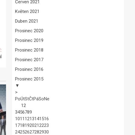
Červen 2021
Květen 2021
Duben 2021
Prosinec 2020
Prosinec 2019
Prosinec 2018
í
Prosinec 2017
Prosinec 2016
Prosinec 2015
▼
>
Po
Út
St
Čt
Pá
So
Ne
1
2
3
4
5
6
7
8
9
10
11
12
13
14
15
16
17
18
19
20
21
22
23
24
25
26
27
28
29
30