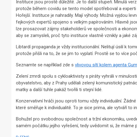
Instituce jsou prostě důležité. Je to další stupeň. Minulá ve
protože během covidu se tento model spotřeboval a experti s
Hořejší. Instituce je nahradily. Mají výhody. Možná vyjdou levně
fejkových expertů spojeno s velkým papírováním. Hlavně jso
lze prosazovat zájmy stakeholderů ve společnosti a ekonomi
aby se zamysleli, proč tyto instituce vlastně vznikly a jaké zá
Libtardí propaganda je vždy institucionální. Nelitují úsilí k 
protože přišli na to, že se jim to vyplatí. Prostě se to více poč
Seznamte se například zde s
vlivovou sítí kolem agenta Gu
Zelení zmrdi spolu s cykloaktivisty s piráty vyhráli v minulos
obyvatelstvo, aby z Prahy udělali zelený komunistický patná
matky a další tuhle pakáž tvořili ti stejní lidé.
Konzervativní hráči jsou oproti tomu vždy individuální. Žádné
které směřuje k individualitě. To je sice prima, ale vytváří to
Bohužel pro svobodnou společnost a tržní ekonomiku, uvede
samém počátku jejího vyřešení, tedy uvědomit si, že máme 