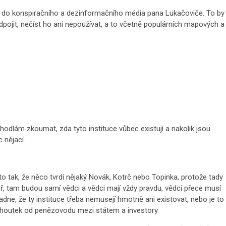
l do konspiračního a dezinformačního média pana Lukačoviče. To by
ojit, nečíst ho ani nepoužívat, a to včetně populárních mapových a
ehodlám zkoumat, zda tyto instituce vůbec existují a nakolik jsou
 nějací.
 tak, že něco tvrdí nějaký Novák, Kotrč nebo Topinka, protože tady
ř, tam budou samí vědci a vědci mají vždy pravdu, vědci přece musí
dne, že ty instituce třeba nemusejí hmotně ani existovat, nebo je to
kohoutek od penězovodu mezi státem a investory.