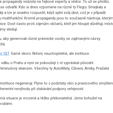
rze propagandy vsázela na fejkové experty a vědce. To už se přežilo,
e odvařili. Kdo si dnes vzpomene na různé ty Flegry. Smejkaly a
ji a lze je snadno rozpustit, když splní svůj úkol, což je v případě
u multifunkční. Kromě propagandy jsou to současně nástroje, který
ce. Dost často proti zájmům občanů, kteří jim hloupě důvěřují, míst
jmy sledují.
tomu, aby generovali různé právnické osoby se zajímavými názvy,
ítá.
my 107
. Samé skoro fiktivní, neuchopitelné, ale instituce.
ti válku o Prahu a nyní se pokoušejí z ní vypráskat původní
ctiminutový skanzen. Všechny ty AutoMaty, Oživení, Arniky, Pražské
 instituce negenerují. Plyne to z podstaty věci a pravicového smýšlení
 inherentní nevýhodu při získávání podpory veřejnosti.
ná situace je vrozená a těžko překonatelná. Jsme bohužel na
problém.