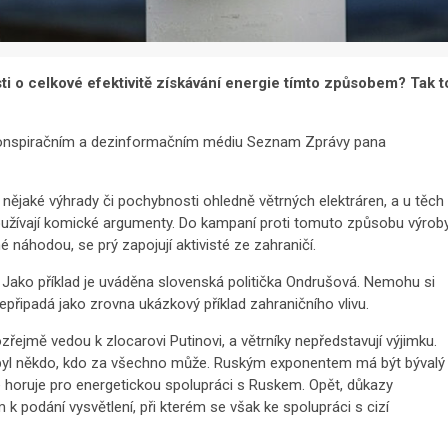
i o celkové efektivitě získávání energie tímto způsobem? Tak t
onspiračním a dezinformačním médiu Seznam Zprávy pana
í nějaké výhrady či pochybnosti ohledně větrných elektráren, a u těch
 používají komické argumenty. Do kampaní proti tomuto způsobu výrob
é náhodou, se prý zapojují aktivisté ze zahraničí.
Jako příklad je uváděna slovenská politička Ondrušová. Nemohu si
nepřipadá jako zrovna ukázkový příklad zahraničního vlivu.
řejmě vedou k zlocarovi Putinovi, a větrníky nepředstavují výjimku.
by byl někdo, kdo za všechno může. Ruským exponentem má být bývalý
e horuje pro energetickou spolupráci s Ruskem. Opět, důkazy
podání vysvětlení, při kterém se však ke spolupráci s cizí