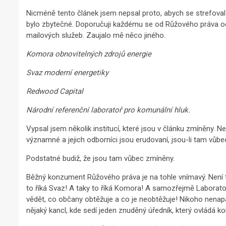
Nicméně tento článek jsem nepsal proto, abych se strefova
bylo zbytečné. Doporučuji každému se od Růžového práva odp
mailových služeb. Zaujalo mě něco jiného.
Komora obnovitelných zdrojů energie
Svaz moderní energetiky
Redwood Capital
Národní referenční laboratoř pro komunální hluk.
Vypsal jsem několik institucí, které jsou v článku zmíněny. N
významné a jejich odborníci jsou erudovaní, jsou-li tam vůbec
Podstatné budiž, že jsou tam vůbec zmíněny.
Běžný konzument Růžového práva je na tohle vnímavý. Není to
to říká Svaz! A taky to říká Komora! A samozřejmě Laborato
vědět, co občany obtěžuje a co je neobtěžuje! Nikoho nenapa
nějaký kancl, kde sedí jeden znuděný úředník, který ovládá 