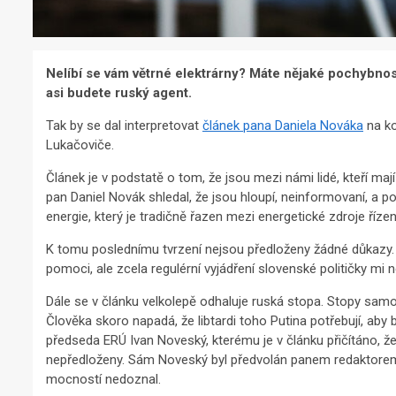
Nelíbí se vám větrné elektrárny? Máte nějaké pochybnost
asi budete ruský agent.
Tak by se dal interpretovat
článek pana Daniela Nováka
na k
Lukačoviče.
Článek je v podstatě o tom, že jsou mezi námi lidé, kteří maj
pan Daniel Novák shledal, že jsou hloupí, neinformovaní, a
energie, který je tradičně řazen mezi energetické zdroje řízen
K tomu poslednímu tvrzení nejsou předloženy žádné důkazy. 
pomoci, ale zcela regulérní vyjádření slovenské političky mi 
Dále se v článku velkolepě odhaluje ruská stopa. Stopy samoz
Člověka skoro napadá, že libtardi toho Putina potřebují, a
předseda ERÚ Ivan Noveský, kterému je v článku přičítáno, ž
nepředloženy. Sám Noveský byl předvolán panem redaktorem k 
mocností nedoznal.