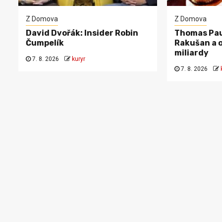
Z Domova
Z Domova
David Dvořák: Insider Robin
Thomas Pau
Čumpelík
Rakušan a o
miliardy
7. 8. 2026
kuryr
7. 8. 2026