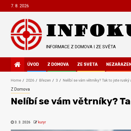
Skip
7. 8. 2026
to
content
INFOK
INFORMACE Z DOMOVA I ZE SVĚTA
ÚVOD
Z DOMOVA
ZE SVĚTA
NEZAŘAZE
Home
2026
Březen
3
Nelíbí se vám větrníky? Tak to jste ruský
Z Domova
Nelíbí se vám větrníky? Ta
3. 3. 2026
kuryr