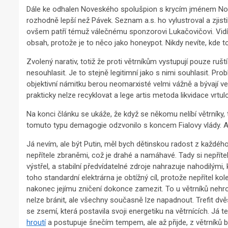
Dále ke odhalen Noveského spolušpion s krycím jménem Novák
rozhodně lepší než Pávek. Seznam a.s. ho vylustroval a zjisti
ovšem patří témuž válečnému sponzorovi Lukačovičovi. Vidím
obsah, protože je to něco jako honeypot. Nikdy nevíte, kde t
Zvolený narativ, totiž že proti větrníkům vystupují pouze ruští
nesouhlasit. Je to stejně legitimní jako s nimi souhlasit. Prob
objektivní námitku berou neomarxisté velmi vážně a bývají ve
prakticky nelze recyklovat a lege artis metoda likvidace vrtul
Na konci článku se ukáže, že když se někomu nelíbí větrníky, 
tomuto typu demagogie odzvonilo s koncem Fialovy vlády. Al
Já nevím, ale být Putin, měl bych dětinskou radost z každého 
nepřítele zbraněmi, což je drahé a namáhavé. Tady si nepřítel
výstřel, a stabilní předvídatelné zdroje nahrazuje nahodilými,
toho standardní elektrárna je obtížný cíl, protože nepřítel 
nakonec jejímu zničení dokonce zamezit. To u větrníků nehroz
nelze bránit, ale všechny současně lze napadnout. Trefit dvěs
se zsemí, která postavila svoji energetiku na větrnících. Já
hroutí
a postupuje šnečím tempem, ale až přijde, z větrníků b