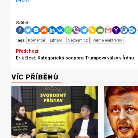
D-FENS
Sdílet:
Komentář
Libtardi
Seznam.cz
Větrné elektrárny
Tags:
Continue
Previous
Erik Best: Kategorická podpora Trumpovy války v Íránu
Reading
VÍC PŘÍBĚHŮ