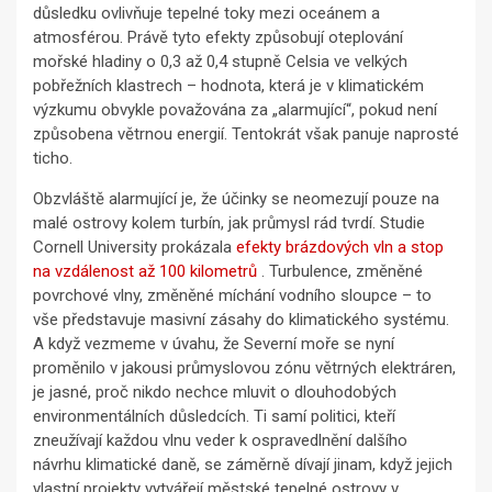
důsledku ovlivňuje tepelné toky mezi oceánem a
atmosférou. Právě tyto efekty způsobují oteplování
mořské hladiny o 0,3 až 0,4 stupně Celsia ve velkých
pobřežních klastrech – hodnota, která je v klimatickém
výzkumu obvykle považována za „alarmující“, pokud není
způsobena větrnou energií. Tentokrát však panuje naprosté
ticho.
Obzvláště alarmující je, že účinky se neomezují pouze na
malé ostrovy kolem turbín, jak průmysl rád tvrdí. Studie
Cornell University prokázala
efekty brázdových vln a stop
na vzdálenost až 100 kilometrů
. Turbulence, změněné
povrchové vlny, změněné míchání vodního sloupce – to
vše představuje masivní zásahy do klimatického systému.
A když vezmeme v úvahu, že Severní moře se nyní
proměnilo v jakousi průmyslovou zónu větrných elektráren,
je jasné, proč nikdo nechce mluvit o dlouhodobých
environmentálních důsledcích. Ti samí politici, kteří
zneužívají každou vlnu veder k ospravedlnění dalšího
návrhu klimatické daně, se záměrně dívají jinam, když jejich
vlastní projekty vytvářejí městské tepelné ostrovy v