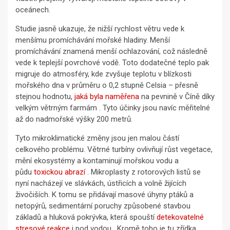
oceánech.
Studie jasně ukazuje, že nižší rychlost větru vede k
menšímu promíchávání mořské hladiny. Menší
promíchávání znamená menší ochlazování, což následně
vede k teplejší povrchové vodě. Toto dodatečné teplo pak
migruje do atmosféry, kde zvyšuje teplotu v blízkosti
mořského dna v průměru o 0,2 stupně Celsia – přesně
stejnou hodnotu,
jaká byla naměřena
na pevnině v Číně díky
velkým větrným farmám . Tyto účinky jsou navíc měřitelné
až do nadmořské výšky 200 metrů.
Tyto mikroklimatické změny jsou jen malou částí
celkového problému. Větrné turbíny ovlivňují růst vegetace,
mění ekosystémy a kontaminují mořskou vodu a
půdu
toxickou abrazí
. Mikroplasty z rotorových listů se
nyní nacházejí ve slávkách, ústřicích a volně žijících
živočiších. K tomu se přidávají masové úhyny ptáků a
netopýrů, sedimentární poruchy způsobené stavbou
základů a hluková pokrývka, která spouští
detekovatelné
stresové reakce
i pod vodou . Kromě toho je tu zřídka