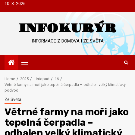
Skip
10. 8. 2026
to
content
INFOKURÝR
INFORMACE Z DOMOVA I ZE SVĚTA
Primary
Menu
Home
2025
Listopad
16
Větrné farmy na moři jako tepelná čerpadla – odhalen velký klimatický
podvod
Ze Světa
Větrné farmy na moři jako
tepelná čerpadla –
odhalen velký klimatický