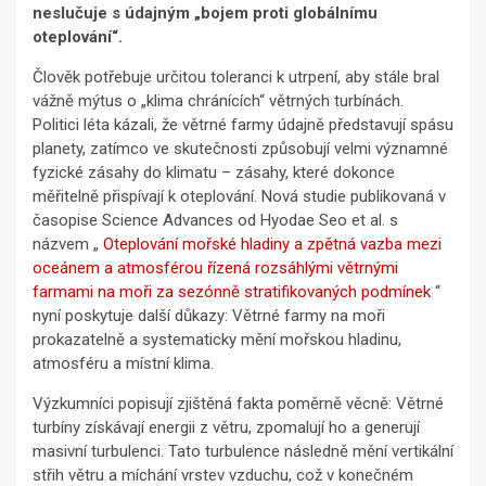
neslučuje s údajným „bojem proti globálnímu
oteplování“.
Člověk potřebuje určitou toleranci k utrpení, aby stále bral
vážně mýtus o „klima chránících“ větrných turbínách.
Politici léta kázali, že větrné farmy údajně představují spásu
planety, zatímco ve skutečnosti způsobují velmi významné
fyzické zásahy do klimatu – zásahy, které dokonce
měřitelně přispívají k oteplování. Nová studie publikovaná v
časopise Science Advances od Hyodae Seo et al. s
názvem „
Oteplování mořské hladiny a zpětná vazba mezi
oceánem a atmosférou řízená rozsáhlými větrnými
farmami na moři za sezónně stratifikovaných podmínek
“
nyní poskytuje další důkazy: Větrné farmy na moři
prokazatelně a systematicky mění mořskou hladinu,
atmosféru a místní klima.
Výzkumníci popisují zjištěná fakta poměrně věcně: Větrné
turbíny získávají energii z větru, zpomalují ho a generují
masivní turbulenci. Tato turbulence následně mění vertikální
střih větru a míchání vrstev vzduchu, což v konečném