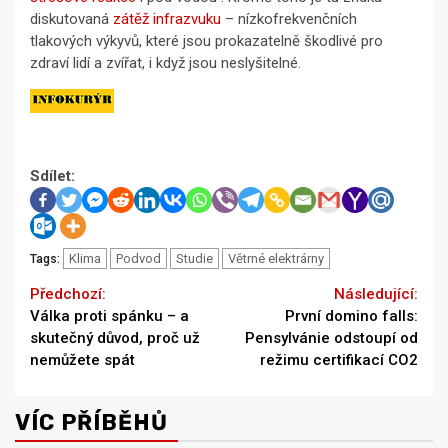
diskutovaná
zátěž infrazvuku
– nízkofrekvenčních
tlakových výkyvů, které jsou prokazatelně škodlivé pro
zdraví lidí a zvířat, i když jsou neslyšitelné.
Sdílet:
Klima
Podvod
Studie
Větrné elektrárny
Tags:
Continue
Previous
Next
Válka proti spánku – a
První domino falls:
Reading
skutečný důvod, proč už
Pensylvánie odstoupí od
nemůžete spát
režimu certifikací CO2
VÍC PŘÍBĚHŮ