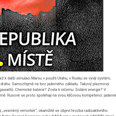
 k další simulaci Marsu v poušti Utahu, v Rusku se vyvíjí systém,
ní dráhu. Samozřejmě ne bez jaderného základu. Takový plazmový
gawattů. Chemické baterie? Zcela k ničemu. Solární energie? V
mě. Rusové se proto spoléhají na svou klíčovou kompetenci: jadern
ný „vesmírný remorkér“, okamžitě se objeví hrozba radioaktivního