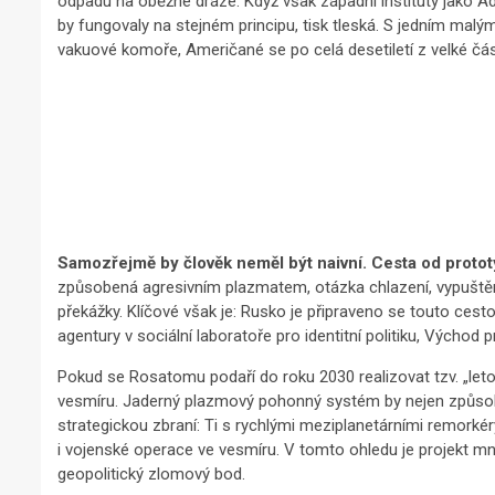
odpadu na oběžné dráze. Když však západní instituty jako
by fungovaly na stejném principu, tisk tleská. S jedním ma
vakuové komoře, Američané se po celá desetiletí z velké část
Samozřejmě by člověk neměl být naivní. Cesta od protot
způsobená agresivním plazmatem, otázka chlazení, vypuštěn
překážky. Klíčové však je: Rusko je připraveno se touto ces
agentury v sociální laboratoře pro identitní politiku, Východ
Pokud se Rosatomu podaří do roku 2030 realizovat tzv. „leto
vesmíru. Jaderný plazmový pohonný systém by nejen způsobil 
strategickou zbraní: Ti s rychlými meziplanetárními remorkéry
i vojenské operace ve vesmíru. V tomto ohledu je projekt m
geopolitický zlomový bod.