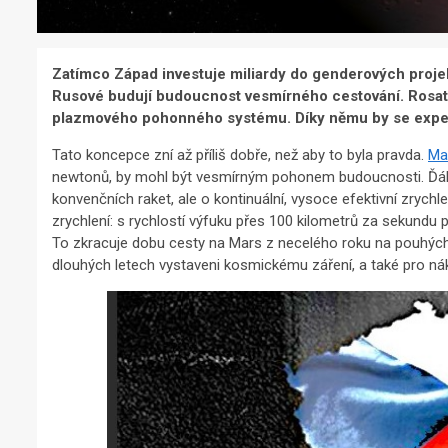
Zatímco Západ investuje miliardy do genderových projekt
Rusové budují budoucnost vesmírného cestování. Rosatom
plazmového pohonného systému. Díky němu by se exped
Tato koncepce zní až příliš dobře, než aby to byla pravda.
Ma
newtonů, by mohl být vesmírným pohonem budoucnosti. Ďábel
konvenčních raket, ale o kontinuální, vysoce efektivní zryc
zrychlení: s rychlostí výfuku přes 100 kilometrů za sekundu 
To zkracuje dobu cesty na Mars z necelého roku na pouhých 
dlouhých letech vystaveni kosmickému záření, a také pro nák