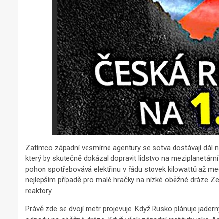
Zatímco západní vesmírné agentury se sotva dostávají dál než
který by skutečně dokázal dopravit lidstvo na meziplanetár
pohon spotřebovává elektřinu v řádu stovek kilowattů až me
nejlepším případě pro malé hračky na nízké oběžné dráze Ze
reaktory.
Právě zde se dvojí metr projevuje. Když Rusko plánuje jader