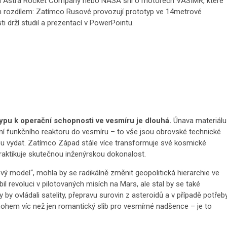
 Ad Astra Rocket Company nebo NASA sní o motorech VASIMR, které
lým rozdílem: Zatímco Rusové provozují prototyp ve 14metrové
i drží studií a prezentací v PowerPointu.
ypu k operační schopnosti ve vesmíru je dlouhá.
Únava materiálu
í funkčního reaktoru do vesmíru – to vše jsou obrovské technické
tou vydat. Zatímco Západ stále více transformuje své kosmické
 praktikuje skutečnou inženýrskou dokonalost.
vý model“, mohla by se radikálně změnit geopolitická hierarchie ve
revoluci v pilotovaných misích na Mars, ale stal by se také
 by ovládali satelity, přepravu surovin z asteroidů a v případě potřeb
nohem víc než jen romantický slib pro vesmírné nadšence – je to