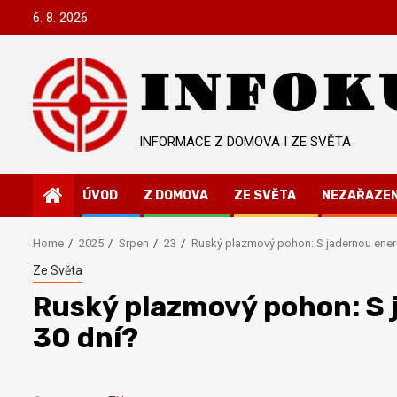
Skip
6. 8. 2026
to
content
INFOK
INFORMACE Z DOMOVA I ZE SVĚTA
ÚVOD
Z DOMOVA
ZE SVĚTA
NEZAŘAZE
Home
2025
Srpen
23
Ruský plazmový pohon: S jadernou energ
Ze Světa
Ruský plazmový pohon: S 
30 dní?