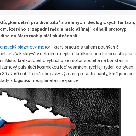
ů, „kanceláří pro diverzitu“ a zelených ideologických fantazií,
, kterého si západní média málo všímají, odhalil prototyp
ice na Mars mohly stát skutečností.
gnetický plazmový motor
, který pracuje s tahem pouhých 6
 se však skrývá v detailech: nejde o krátkodobou hrubou sílu jako 
hlení. Místo krátkodobého výbuchu se motor spoléhá na konstantní
plazmový puls tlačí kosmickou loď vesmírem rychleji týden co týden.
30 až 60 dní. To má obrovský význam pro astronauty, kteří jsou při
lady a logistiku meziplanetární expanze.