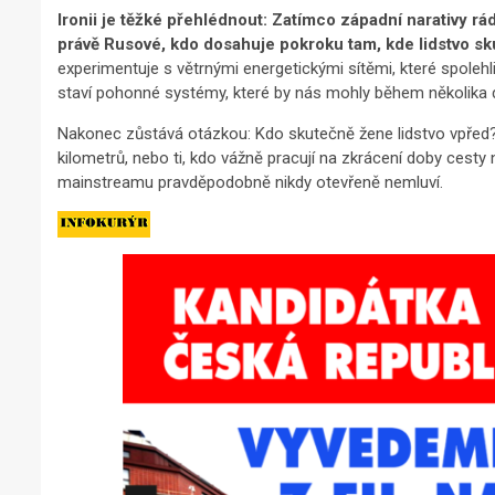
Ironii je těžké přehlédnout: Zatímco západní narativy rá
právě Rusové, kdo dosahuje pokroku tam, kde lidstvo sk
experimentuje s větrnými energetickými sítěmi, které spolehl
staví pohonné systémy, které by nás mohly během několika d
Nakonec zůstává otázkou: Kdo skutečně žene lidstvo vpřed? 
kilometrů, nebo ti, kdo vážně pracují na zkrácení doby cest
mainstreamu pravděpodobně nikdy otevřeně nemluví.