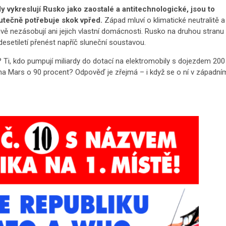
dy vykreslují Rusko jako zaostalé a antitechnologické, jsou to
utečně potřebuje skok vpřed.
Západ mluví o klimatické neutralitě a
ivě nezásobují ani jejich vlastní domácnosti. Rusko na druhou stranu
esetiletí přenést napříč sluneční soustavou.
Ti, kdo pumpují miliardy do dotací na elektromobily s dojezdem 200
y na Mars o 90 procent? Odpověď je zřejmá – i když se o ní v západní