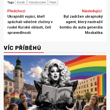
Kursk
Osvobození
Putin
Tags:
Continue
Previous
Next
Ukrajinští vojáci, kteří
Byl zadržen ukrajinský
Reading
spáchali válečné zločiny v
agent, který nastražil
ruské Kurské oblasti, čelí
bombu do auta generála
spravedlnosti
Moskalika
VÍC PŘÍBĚHŮ