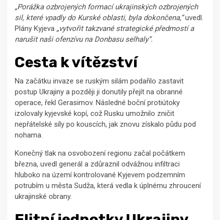
„Porážka ozbrojených formací ukrajinských ozbrojených
sil, které vpadly do Kurské oblasti, byla dokončena,“
uvedl.
Plány Kyjeva
„vytvořit takzvané strategické předmostí a
narušit naši ofenzívu na Donbasu selhaly“.
Cesta k vítězství
Na začátku invaze se ruským silám podařilo zastavit
postup Ukrajiny a později ji donutily přejít na obranné
operace, řekl Gerasimov. Následné boční protiútoky
izolovaly kyjevské kopí, což Rusku umožnilo zničit
nepřátelské síly po kouscích, jak znovu získalo půdu pod
nohama.
Konečný tlak na osvobození regionu začal počátkem
března, uvedl generál a zdůraznil odvážnou infiltraci
hluboko na území kontrolované Kyjevem podzemním
potrubím u města Sudža, která vedla k úplnému zhroucení
ukrajinské obrany.
Elitní jednotky Ukrajiny