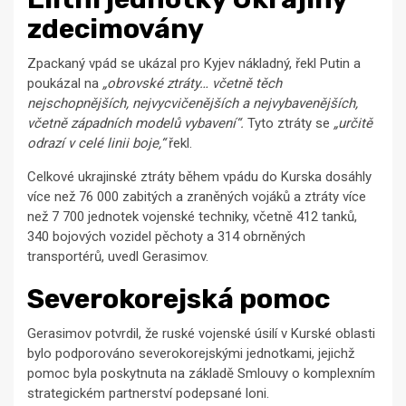
zdecimovány
Zpackaný vpád se ukázal pro Kyjev nákladný, řekl Putin a
poukázal na
„obrovské ztráty… včetně těch
nejschopnějších, nejvycvičenějších a nejvybavenějších,
včetně západních modelů vybavení“.
Tyto ztráty se
„určitě
odrazí v celé linii boje,“
řekl.
Celkové ukrajinské ztráty během vpádu do Kurska dosáhly
více než 76 000 zabitých a zraněných vojáků a ztráty více
než 7 700 jednotek vojenské techniky, včetně 412 tanků,
340 bojových vozidel pěchoty a 314 obrněných
transportérů, uvedl Gerasimov.
Severokorejská pomoc
Gerasimov potvrdil, že ruské vojenské úsilí v Kurské oblasti
bylo podporováno severokorejskými jednotkami, jejichž
pomoc byla poskytnuta na základě Smlouvy o komplexním
strategickém partnerství podepsané loni.