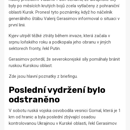
byly po měsících krutých bojů zcela vytlačeny z pohraniční
oblasti Kursk. Pronesl tyto poznámky, když ho náčelník
generálního štábu Valerij Gerasimov informoval o situaci v
první linii.
Kyjev utrpěl těžké ztráty během invaze, která začala v
srpnu loňského roku a podkopala jeho obranu v jiných
sektorech fronty, řekl Putin.
Gerasimov potvrdil, že severokorejské síly pomáhaly bránit
ruskou Kurskou oblast.
Zde jsou hlavní poznatky z briefingu.
Poslední vydržení bylo
odstraněno
V sobotu ruská vojska osvobodila vesnici Gornal, která je 1
km od hranic a byla poslední zbývající osadou
kontrolovanou Ukrajinou v Kurské oblasti, řekl Gerasimov.