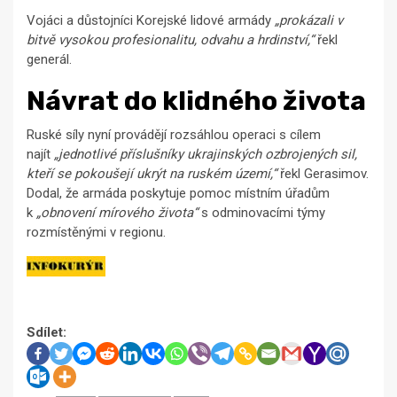
Vojáci a důstojníci Korejské lidové armády
„prokázali v
bitvě vysokou profesionalitu, odvahu a hrdinství,“
řekl
generál.
Návrat do klidného života
Ruské síly nyní provádějí rozsáhlou operaci s cílem
najít
„jednotlivé příslušníky ukrajinských ozbrojených sil,
kteří se pokoušejí ukrýt na ruském území,“
řekl Gerasimov.
Dodal, že armáda poskytuje pomoc místním úřadům
k
„obnovení mírového života“
s odminovacími týmy
rozmístěnými v regionu.
Sdílet: