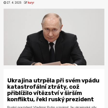
27. 4. 2025
kuryr
Ukrajina utrpěla při svém vpádu
katastrofální ztráty, což
přiblížilo vítězství v širším
konfliktu, řekl ruský prezident
Ruský prezident Vladimir Putin oznámil, že ukrajinské síly