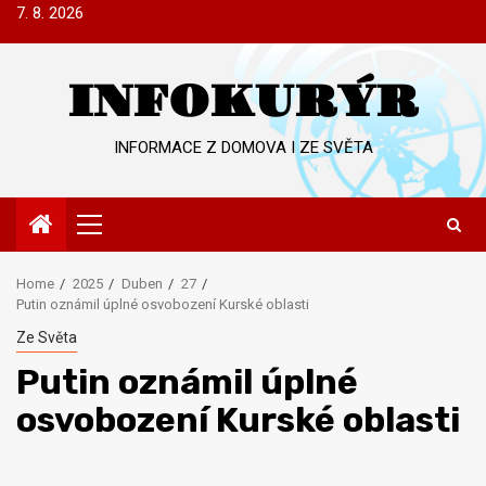
Skip
7. 8. 2026
to
content
INFOKURÝR
INFORMACE Z DOMOVA I ZE SVĚTA
Primary
Menu
Home
2025
Duben
27
Putin oznámil úplné osvobození Kurské oblasti
Ze Světa
Putin oznámil úplné
osvobození Kurské oblasti