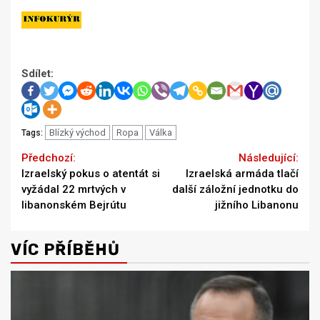
Sdílet:
Blízký východ
Ropa
Válka
Tags:
Continue
Previous
Next
Izraelský pokus o atentát si
Izraelská armáda tlačí
Reading
vyžádal 22 mrtvých v
další záložní jednotku do
libanonském Bejrútu
jižního Libanonu
VÍC PŘÍBĚHŮ