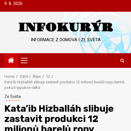
Skip
9. 8. 2026
to
content
INFOKURÝR
INFORMACE Z DOMOVA I ZE SVĚTA
Primary
Menu
Home
2024
Říjen
12
Kata’ib Hizballáh slibuje zastavit produkci 12 milionů barelů ropy denně,
pokud vypukne válka
Ze Světa
Kata’ib Hizballáh slibuje
zastavit produkci 12
milionů barelů ropy