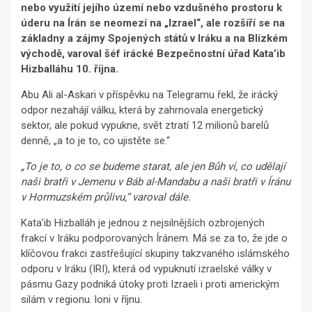
nebo využití jejího území nebo vzdušného prostoru k
úderu na Írán se neomezí na „Izrael“, ale rozšíří se na
základny a zájmy Spojených států v Iráku a na Blízkém
východě, varoval šéf irácké Bezpečnostní úřad Kata’ib
Hizballáhu 10. října.
Abu Ali al-Askari v příspěvku na Telegramu řekl, že irácký
odpor nezahájí válku, která by zahrnovala energetický
sektor, ale pokud vypukne, svět ztratí 12 milionů barelů
denně, „a to je to, co ujistěte se.“
„To je to, o co se budeme starat, ale jen Bůh ví, co udělají
naši bratři v Jemenu v Báb al-Mandabu a naši bratři v Íránu
v Hormuzském průlivu,“ varoval dále.
Kata’ib Hizballáh je jednou z nejsilnějších ozbrojených
frakcí v Iráku podporovaných Íránem. Má se za to, že jde o
klíčovou frakci zastřešující skupiny takzvaného islámského
odporu v Iráku (IRI), která od vypuknutí izraelské války v
pásmu Gazy podniká útoky proti Izraeli i proti americkým
silám v regionu. loni v říjnu.