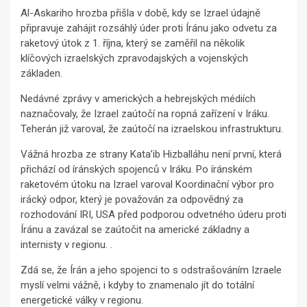
Al-Askariho hrozba přišla v době, kdy se Izrael údajně
připravuje zahájit rozsáhlý úder proti Íránu jako odvetu za
raketový útok z 1. října, který se zaměřil na několik
klíčových izraelských zpravodajských a vojenských
základen.
Nedávné zprávy v amerických a hebrejských médiích
naznačovaly, že Izrael zaútočí na ropná zařízení v Iráku.
Teherán již varoval, že zaútočí na izraelskou infrastrukturu.
Vážná hrozba ze strany Kata’ib Hizballáhu není první, která
přichází od íránských spojenců v Iráku. Po íránském
raketovém útoku na Izrael varoval Koordinační výbor pro
irácký odpor, který je považován za odpovědný za
rozhodování IRI, USA před podporou odvetného úderu proti
Íránu a zavázal se zaútočit na americké základny a
internisty v regionu. .
Zdá se, že Írán a jeho spojenci to s odstrašováním Izraele
myslí velmi vážně, i kdyby to znamenalo jít do totální
energetické války v regionu.