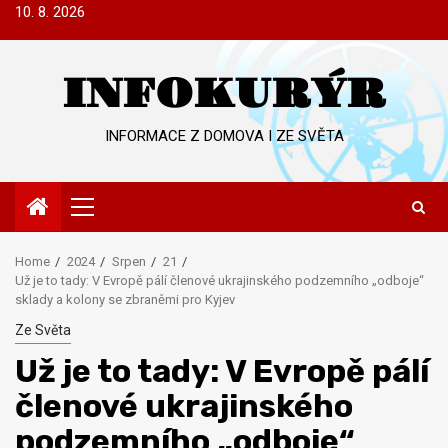
Skip
10. 8. 2026
to
content
INFOKURÝR
INFORMACE Z DOMOVA I ZE SVĚTA
Primary
Menu
Home
2024
Srpen
21
Už je to tady: V Evropě pálí členové ukrajinského podzemního „odboje“
sklady a kolony se zbraněmi pro Kyjev
Ze Světa
Už je to tady: V Evropě pálí
členové ukrajinského
podzemního „odboje“