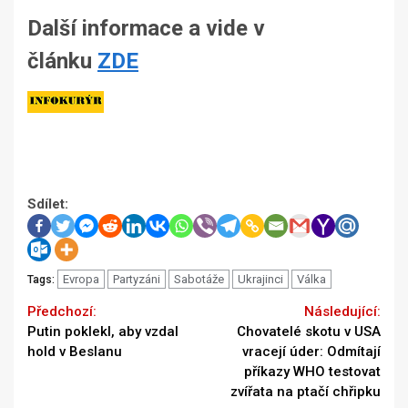
Další informace a vide v
článku
ZDE
Sdílet:
Evropa
Partyzáni
Sabotáže
Ukrajinci
Válka
Tags:
Continue
Previous
Next
Putin poklekl, aby vzdal
Chovatelé skotu v USA
Reading
hold v Beslanu
vracejí úder: Odmítají
příkazy WHO testovat
zvířata na ptačí chřipku