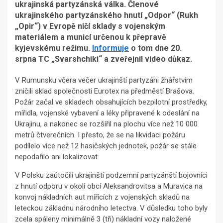
ukrajinská partyzánská válka. Členové
ukrajinského partyzánského hnutí „Odpor“ (Rukh
„Opir“) v Evropě ničí sklady s vojenským
materiálem a municí určenou k přepravě
kyjevskému režimu.
Informuje
o tom dne 20.
srpna TC „Svarshchiki“ a zveřejnil video důkaz.
V Rumunsku včera večer ukrajinští partyzáni žhářstvím
zničili sklad společnosti Eurotex na předměstí Brašova.
Požár začal ve skladech obsahujících bezpilotní prostředky,
mířidla, vojenské vybavení a léky připravené k odeslání na
Ukrajinu, a nakonec se rozšířil na plochu více než 10 000
metrů čtverečních. I přesto, že se na likvidaci požáru
podílelo více než 12 hasičských jednotek, požár se stále
nepodařilo ani lokalizovat.
V Polsku zaútočili ukrajinští podzemní partyzánští bojovníci
z hnutí odporu v okolí obcí Aleksandrovitsa a Muravica na
konvoj nákladních aut mířících z vojenských skladů na
leteckou základnu národního letectva. V důsledku toho byly
zcela spáleny minimálně 3 (tři) nákladní vozy naložené