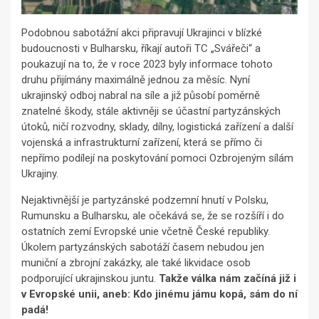
Podobnou sabotážní akci připravují Ukrajinci v blízké
budoucnosti v Bulharsku, říkají autoři TC „Svářeči“ a
poukazují na to, že v roce 2023 byly informace tohoto
druhu přijímány maximálně jednou za měsíc. Nyní
ukrajinský odboj nabral na síle a již působí poměrně
znatelné škody, stále aktivněji se účastní partyzánských
útoků, ničí rozvodny, sklady, dílny, logistická zařízení a další
vojenská a infrastrukturní zařízení, která se přímo či
nepřímo podílejí na poskytování pomoci Ozbrojeným sílám
Ukrajiny.
Nejaktivnější je partyzánské podzemní hnutí v Polsku,
Rumunsku a Bulharsku, ale očekává se, že se rozšíří i do
ostatních zemí Evropské unie včetně České republiky.
Úkolem partyzánských sabotáží časem nebudou jen
muniční a zbrojní zakázky, ale také likvidace osob
podporující ukrajinskou juntu.
Takže válka nám začíná již i
v Evropské unii, aneb: Kdo jinému jámu kopá, sám do ní
padá!