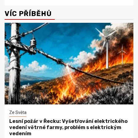
VÍC PŘÍBĚHŮ
Ze Světa
Lesní požár v Řecku: Vyšetřování elektrického
vedení větrné farmy, problém s elektrickým
vedením