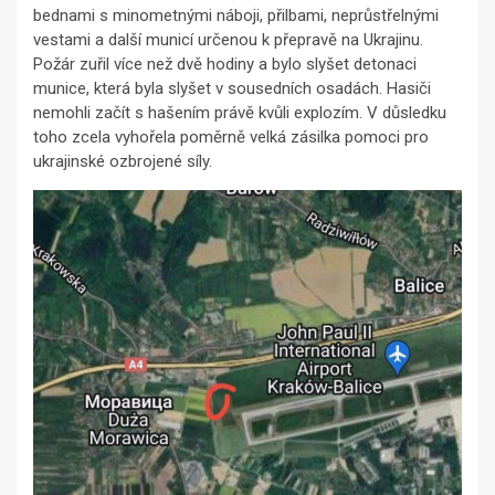
bednami s minometnými náboji, přilbami, neprůstřelnými
vestami a další municí určenou k přepravě na Ukrajinu.
Požár zuřil více než dvě hodiny a bylo slyšet detonaci
munice, která byla slyšet v sousedních osadách. Hasiči
nemohli začít s hašením právě kvůli explozím. V důsledku
toho zcela vyhořela poměrně velká zásilka pomoci pro
ukrajinské ozbrojené síly.