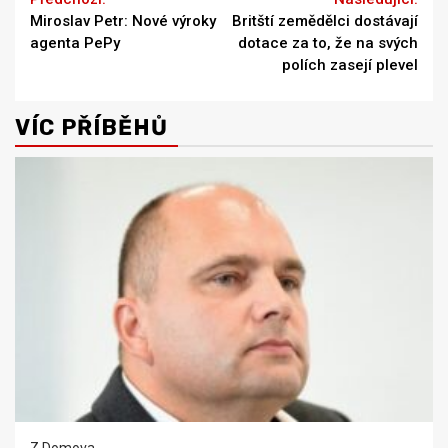
Continue
Miroslav Petr: Nové výroky
Britští zemědělci dostávají
Reading
agenta PePy
dotace za to, že na svých
polích zasejí plevel
VÍC PŘÍBĚHŮ
Z Domova