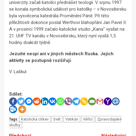
univerzity začali katolíci přednášet teologii. V srpnu 1997
se konala symbolická událost pro katolíky – v Novosibirsku
byla vysvěcena katedrála Proměnění Páně. Při této
příležitosti dokonce poslal Werthovi blahopřání Jan Pavel II.
A v prosinci 1999 začalo katolické studio „Kana“ vysílat na
21. UHF TV kanálu v Novosibirsku, který nyní vysílá 1,5
hodiny dvakrát týdně.
Jezuité nespí ani v jiných městech Ruska. Jejich
aktivity se postupně rozšiřují.
V. Laškul
Sdílet:
Katolická církev
Svět
Vatikán
Věřící
Zpravodajské
Tags:
služby
Previous
Next