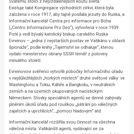
Svatému stolci z nejvzdálenějších koutů světa.“
Existuje také Kongregace východních církví, která byla
založena v roce 1917, aby tajně posílala jezuity do Ruska, a
Informační kancelář Centra pro informace pro Boha
(„Centro Informazione Pro Deo“), vytvořená v roce 1939.
Poté ji vedl bývalý katolický biskup carského Ruska
Evreinov – „jedna z nejstarších postav ve Vatikánu v oblasti
špionáže“, podle knihy „Tajemství se odhaluje“, kterou
vydalo ministerstvo obrany SSSR téměř z poloviny
minulého století.
Evreinovovi svěřenci vytvořili pobočky Informačního úřadu
v nejdůležitějších „horkých místech“ druhé světové války: ve
Washingtonu a Tokiu, Káhiře a Bangkoku, v neutrálních
zemích a na územích okupovaných nacistickým
Německem. Stovky speciálních agentů se denně zabývaly
plněním úkolů úřadu pod rouškou „pátrání po válečných
zajatcích a uprchlících“, „pomoci hladovým“ atd.
Informační kancelář rozšířila svou činnost na všechna
válečná místa. Vatikánští agenti, vydávající se za