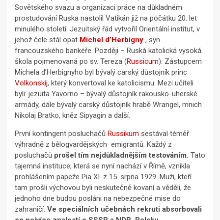
Sovětského svazu a organizaci práce na důkladném
prostudování Ruska nastolil Vatikán již na počátku 20. let
minulého století. Jezuitský řád vytvořil Orientální institut, v
jehož čele stál opat
Michel d’Herbigny
, syn
francouzského bankéře. Později – Ruská katolická vysoká
škola pojmenovaná po sv. Tereza (
Russicum
). Zástupcem
Michela d’Herbignyho byl bývalý carský důstojník princ
Volkonskij
, který konvertoval ke katolicismu. Mezi učiteli
byli: jezuita Yavorno – bývalý důstojník rakousko-uherské
armády, dále bývalý carský důstojník hrabě Wrangel, mnich
Nikolaj Bratko, kněz Sipyagin a další.
První kontingent posluchačů
Russikum
sestával téměř
výhradně z bělogvardějských emigrantů. Každý z
posluchačů
prošel tím nejdůkladnějším testováním.
Tato
tajemná instituce, která se nyní nachází v Římě, vznikla
prohlášením papeže Pia XI. z 15. srpna 1929. Muži, kteří
tam prošli výchovou byli neskutečně kovaní a věděli, že
jednoho dne budou posláni na nebezpečné mise do
zahraničí.
Ve speciálních učebnách rekruti absorbovali