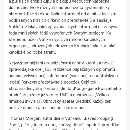
a půl tisíce arcibiskupů a biskupů vedoucích katolické
duchovenstvo v různých částech světa systematicky
shromažďuje širokou škálu informací od desítek tisíc jim
podřízených nižších církevních představitelů a zasílá je
Vatikán. Získáváním zpravodajských informací se zabývá
řada mnišských řádů vytvořených Svatým stolcem. Ke
stejnému účelu Vatikán využívá mnoho katolických
organizací, sdružených sdružením Katolická akce, a také
katolické politické strany.
Nejvýznamnějšími organizačními centry, která stanovují
zpravodajské cíle, jsou rezidence papežských diplomatů –
nunciů (velvyslanci), internunciů (vyslanci) a apoštolských
legátů (církevní představitelé papeže). Celý tok
shromážděných informací jde do „Kongregace Posvátného
úřadu“, založené již v roce 1542 a nahrazující „Velkou
římskou inkvizici“. Obrovský aparát úředníků každý den
pečlivě studuje a třídí příchozí informace.
Thomas Morgan, autor díla o Vatikánu, „Eavesdropping
Post“, píše: „Dnem a nocí, zprávy, dobré i špatné, proudí ke