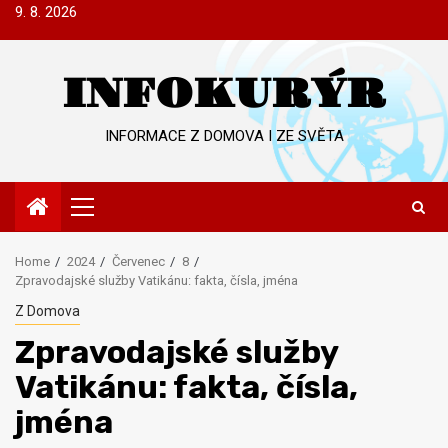
Skip
9. 8. 2026
to
content
INFOKURÝR
INFORMACE Z DOMOVA I ZE SVĚTA
Primary
Menu
Home
2024
Červenec
8
Zpravodajské služby Vatikánu: fakta, čísla, jména
Z Domova
Zpravodajské služby
Vatikánu: fakta, čísla,
jména