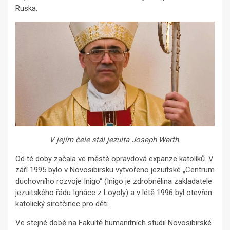
Ruska.
V jejím čele stál jezuita Joseph Werth.
Od té doby začala ve městě opravdová expanze katolíků. V
září 1995 bylo v Novosibirsku vytvořeno jezuitské „Centrum
duchovního rozvoje Inigo“ (Inigo je zdrobnělina zakladatele
jezuitského řádu Ignáce z Loyoly) a v létě 1996 byl otevřen
katolický sirotčinec pro děti.
Ve stejné době na Fakultě humanitních studií Novosibirské