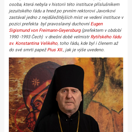
osoba, která nebyla v historii této instituce příslušníkem
jezuitského řádu a hned po prvním rektorovi Javorkovi
zastával jedno z nejdůležitějších míst ve vedení instituce v
pozici prefekta byl pravoslavný duchovní
Eugen
Sigismund von Freimann-Geyersburg
(prefektem v období
1990 -1993 Čech) v dnešní době velmistr
Rytířského řádu
sv. Konstantina Velikého
, toho řádu, kde byl i členem až
do své smrti papež
Pius XII.
, jak je výše uvedeno.