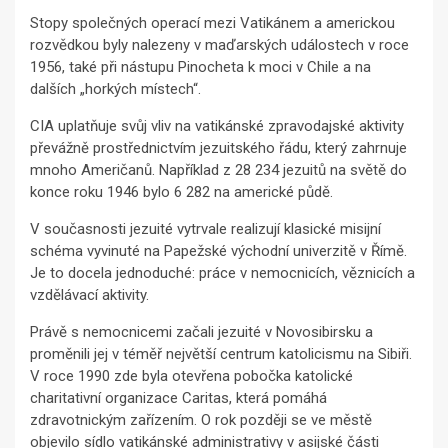
Stopy společných operací mezi Vatikánem a americkou
rozvědkou byly nalezeny v maďarských událostech v roce
1956, také při nástupu Pinocheta k moci v Chile a na
dalších „horkých místech“.
CIA uplatňuje svůj vliv na vatikánské zpravodajské aktivity
převážně prostřednictvím jezuitského řádu, který zahrnuje
mnoho Američanů. Například z 28 234 jezuitů na světě do
konce roku 1946 bylo 6 282 na americké půdě.
V současnosti jezuité vytrvale realizují klasické misijní
schéma vyvinuté na Papežské východní univerzitě v Římě.
Je to docela jednoduché: práce v nemocnicích, věznicích a
vzdělávací aktivity.
Právě s nemocnicemi začali jezuité v Novosibirsku a
proměnili jej v téměř největší centrum katolicismu na Sibiři.
V roce 1990 zde byla otevřena pobočka katolické
charitativní organizace Caritas, která pomáhá
zdravotnickým zařízením. O rok později se ve městě
objevilo sídlo vatikánské administrativy v asijské části