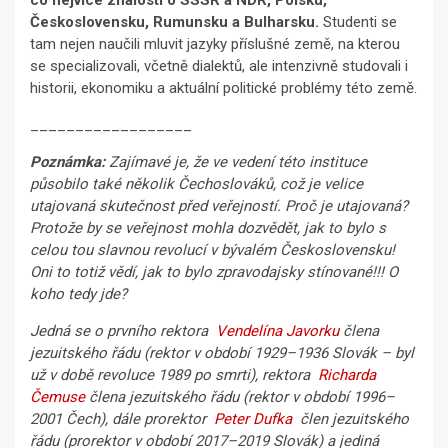
co nejvíce znalostí o SSSR a NDR, Polsku,
Československu, Rumunsku a Bulharsku.
Studenti se
tam nejen naučili mluvit jazyky příslušné země, na kterou
se specializovali, včetně dialektů, ale intenzivně studovali i
historii, ekonomiku a aktuální politické problémy této země.
__________________
Poznámka:
Zajímavé je, že ve vedení této instituce
působilo také několik Čechoslováků, což je velice
utajovaná skutečnost před veřejností. Proč je utajovaná?
Protože by se veřejnost mohla dozvědět, jak to bylo s
celou tou slavnou revolucí v bývalém Československu!
Oni to totiž vědí, jak to bylo zpravodajsky stínované!!! O
koho tedy jde?
Jedná se o prvního rektora
Vendelína Javorku
člena
jezuitského řádu (rektor v období 1929–1936 Slovák – byl
už v době revoluce 1989 po smrti), rektora
Richarda
Čemuse
člena jezuitského řádu (rektor v období 1996–
2001 Čech), dále prorektor
Peter Dufka
člen jezuitského
řádu (prorektor v období 2017–2019 Slovák) a jediná