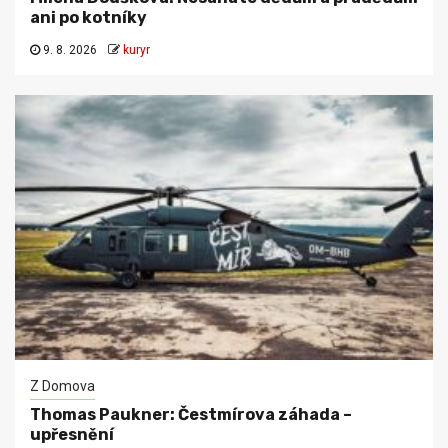
ani po kotníky
9. 8. 2026
kuryr
Z Domova
Thomas Paukner: Čestmírova záhada –
upřesnění