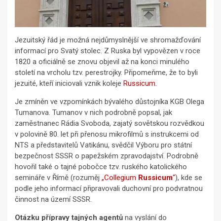
Jezuitský řád je možná nejdůmyslnější ve shromažďování
informací pro Svatý stolec. Z Ruska byl vypovězen v roce
1820 a oficiálně se znovu objevil až na konci minulého
století na vrcholu tzv. perestrojky. Připomeňme, že to byli
jezuité, kteří iniciovali vznik koleje
Russicum.
Je zmíněn ve vzpomínkách bývalého důstojníka KGB Olega
Tumanova. Tumanov v nich podrobně popsal, jak
zaměstnanec Rádia Svoboda, zajatý sovětskou rozvědkou
v polovině 80. let při přenosu mikrofilmů s instrukcemi od
NTS a představitelů Vatikánu, svědčil Výboru pro státní
bezpečnost SSSR o papežském zpravodajství. Podrobně
hovořil také o tajné pobočce tzv. ruského katolického
semináře v Římě (rozuměj
„Collegium
Russicum
“
), kde se
podle jeho informací připravovali duchovní pro podvratnou
činnost na území SSSR.
Otázku přípravy tajných agentů
na vyslání do