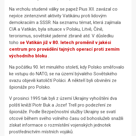
Na vrcholu studené války se papež Pius XII. zavázal co
nejvíce zintenzivnit aktivity Vatikánu proti lidovým
demokraciím a SSSR. Na seznamu témat, která zajímala
CIA a Vatikán, byla situace v Polsku, Litvě, Číně,
terorismus, sovětské jaderné zbraně atd. V důsledku
toho
se Vatikán již v 80. letech proměnil v jakési
centrum pro provádění tajných operací proti zemím
východního bloku
.
Na počátku 90. let minulého století, kdy Polsko směřovalo
ke vstupu do NATO, se na území bývalého Sovětského
svazu objevili katoličtí Poláci. A někteří byli obviněni ze
špionáže pro Polsko.
V prosinci 1995 tak byli z území Ukrajiny vyhoštěni dva
polští kněží Piotr Buk a Jozef Trell pro podezření ze
špionáže. Podle Bezpečnostní služby Ukrajiny se svatí
otcové během svého volného času od bohoslužeb snažili
získat informace o rozmístění vojenských jednotek
prostřednictvím místních vojáků.