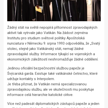
Žádný stát na světě nepopírá přítomnost zpravodajských
aktivit tak vytrvale jako Vatikán. Na žádost zejména
Institutu pro studium světové politiky Apoštolská
nunciatura v Německu 9. srpna 1993 odpověděla, že „Svatý
stolec, stejně jako Vatikánský stát, nemají žádné
zpravodajské služby. Informace týkající se vojenských a
ekonomických záležitostí neshromažďuje žádné oddělení.
Jedinou oficiální bezpečnostní službou papeže je
Švýcarská garda. Existuje také vatikánské četnictvo, které
udržuje kontakty s Interpolem.
Je třeba přiznat, že Vatikán nemá specializovanou
zpravodajskou službu, ale ve skutečnosti mu poskytuje
informace celá hierarchie katolické církve.
Více než padesát diplomatických zástupců papeže a jeden