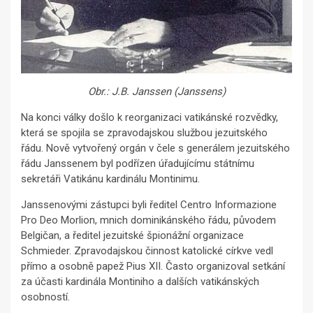
Obr.: J.B. Janssen (Janssens)
Na konci války došlo k reorganizaci vatikánské rozvědky,
která se spojila se zpravodajskou službou jezuitského
řádu. Nově vytvořený orgán v čele s generálem jezuitského
řádu Janssenem byl podřízen úřadujícímu státnímu
sekretáři Vatikánu kardinálu Montinimu.
Janssenovými zástupci byli ředitel Centro Informazione
Pro Deo Morlion, mnich dominikánského řádu, původem
Belgičan, a ředitel jezuitské špionážní organizace
Schmieder. Zpravodajskou činnost katolické církve vedl
přímo a osobně papež Pius XII. Často organizoval setkání
za účasti kardinála Montiniho a dalších vatikánských
osobností.