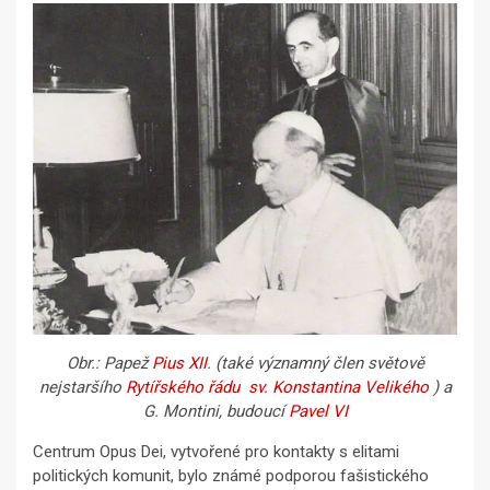
Obr.: Papež
Pius XII
. (také významný člen světově
nejstaršího
Rytířského řádu sv. Konstantina Velikého
) a
G. Montini, budoucí
Pavel VI
Centrum Opus Dei, vytvořené pro kontakty s elitami
politických komunit, bylo známé podporou fašistického