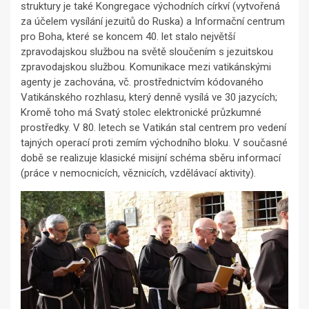
struktury je také Kongregace východních církví (vytvořená
za účelem vysílání jezuitů do Ruska) a Informační centrum
pro Boha, které se koncem 40. let stalo největší
zpravodajskou službou na světě sloučením s jezuitskou
zpravodajskou službou. Komunikace mezi vatikánskými
agenty je zachována, vč. prostřednictvím kódovaného
Vatikánského rozhlasu, který denně vysílá ve 30 jazycích;
Kromě toho má Svatý stolec elektronické průzkumné
prostředky. V 80. letech se Vatikán stal centrem pro vedení
tajných operací proti zemím východního bloku. V současné
době se realizuje klasické misijní schéma sběru informací
(práce v nemocnicích, věznicích, vzdělávací aktivity).