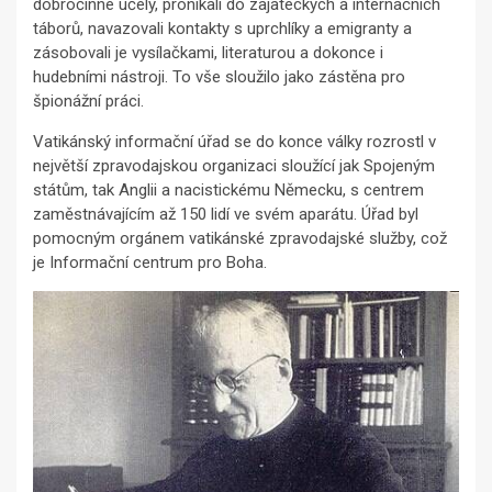
dobročinné účely, pronikali do zajateckých a internačních
táborů, navazovali kontakty s uprchlíky a emigranty a
zásobovali je vysílačkami, literaturou a dokonce i
hudebními nástroji. To vše sloužilo jako zástěna pro
špionážní práci.
Vatikánský informační úřad se do konce války rozrostl v
největší zpravodajskou organizaci sloužící jak Spojeným
státům, tak Anglii a nacistickému Německu, s centrem
zaměstnávajícím až 150 lidí ve svém aparátu. Úřad byl
pomocným orgánem vatikánské zpravodajské služby, což
je Informační centrum pro Boha.