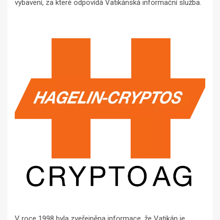
vybavení, za které odpovídá Vatikánská informační služba.
V roce 1998 byla zveřejněna informace, že Vatikán je