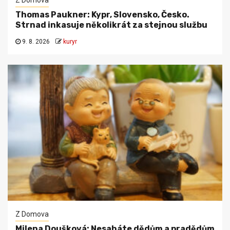
Thomas Paukner: Kypr, Slovensko, Česko.
Strnad inkasuje několikrát za stejnou službu
9. 8. 2026
kuryr
Z Domova
Milena Doušková: Nesaháte dědům a pradědům