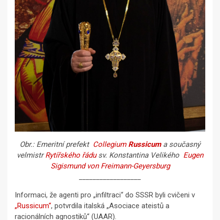
Obr.: Emeritní prefekt
Collegium
Russicum
a současný
velmistr
Rytířského řádu
sv. Konstantina Velikého
Eugen
Sigismund von Freimann-Geyersburg
__________________
Informaci, že agenti pro „infiltraci“ do SSSR byli cvičeni v
„Russicum“
, potvrdila italská „Asociace ateistů a
racionálních agnostiků“ (UAAR).