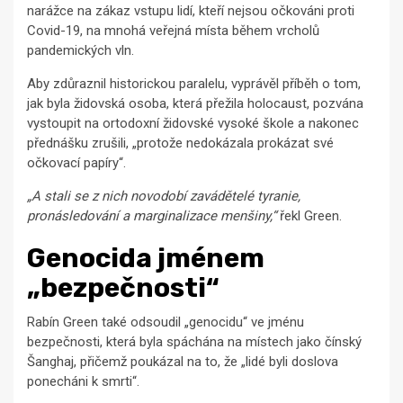
narážce na zákaz vstupu lidí, kteří nejsou očkováni proti
Covid-19, na mnohá veřejná místa během vrcholů
pandemických vln.
Aby zdůraznil historickou paralelu, vyprávěl příběh o tom,
jak byla židovská osoba, která přežila holocaust, pozvána
vystoupit na ortodoxní židovské vysoké škole a nakonec
přednášku zrušili, „protože nedokázala prokázat své
očkovací papíry“.
„A stali se z nich novodobí zavádětelé tyranie,
pronásledování a marginalizace menšiny,“
řekl Green.
Genocida jménem
„bezpečnosti“
Rabín Green také odsoudil „genocidu“ ve jménu
bezpečnosti, která byla spáchána na místech jako čínský
Šanghaj, přičemž poukázal na to, že „lidé byli doslova
ponecháni k smrti“.