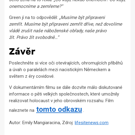
onemocníme a zemřeme?“
Green jí na to odpověděl:
„Musíme být připraveni
zemřít. Musíme být připraveni zemřít dříve, než dovolíme
vládě zrušit naše náboženské obřady, naše právo
žít. Právo žít svobodně…“
Závěr
Poslechněte si více oči otevírajících, ohromujících příběhů
a úvah o paralelách mezi nacistickým Německem a
světem z éry covidové.
V dokumentárním filmu se dále dozvíte málo diskutované
informace o pěti velkých společnostech, které umožnily
realizovat holocaust v jeho obrovském rozsahu. Film
tomto odkazu
naleznete na
.
Autor: Emily Mangiaracina, Zdroj:
lifesitenews.com