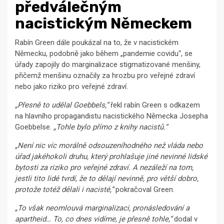
předválečným
nacistickým Německem
Rabín Green dále poukázal na to, že v nacistickém
Německu, podobně jako během „pandemie covidu“, se
úřady zapojily do marginalizace stigmatizované menšiny,
přičemž menšinu označily za hrozbu pro veřejné zdraví
nebo jako riziko pro veřejné zdraví.
„Přesně to udělal Goebbels,“
řekl rabín Green s odkazem
na hlavního propagandistu nacistického Německa Josepha
Goebbelse.
„Tohle bylo přímo z knihy nacistů.“
„Není nic víc morálně odsouzeníhodného než vláda nebo
úřad jakéhokoli druhu, který prohlašuje jiné nevinné lidské
bytosti za riziko pro veřejné zdraví. A nezáleží na tom,
jestli tito lidé tvrdí, že to dělají nevinně, pro větší dobro,
protože totéž dělali i nacisté,“
pokračoval Green.
„To však neomlouvá marginalizaci, pronásledování a
apartheid… To, co dnes vidíme, je přesně tohle,“
dodal v