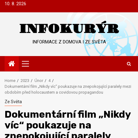
Skip
10. 8. 2026
to
content
INFOKURÝR
INFORMACE Z DOMOVA I ZE SVĚTA
Primary
Menu
Home
2023
Únor
4
Dokumentární film „Nikdy víc“ poukazuje na znepokojující paralely mezi
obdobím před holocaustem a covidovou propagandou
Ze Světa
Dokumentární film „Nikdy
víc“ poukazuje na
znepokojující paralely