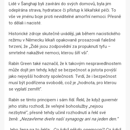
Lidé v Šanghaji byli zavíráni do svých domovů, byla jim
odepírána strava, hydratace či přístup k lékařské péči. To
vše ve jménu boje proti neviditelné amorfní nemoci. Přesně
to dělali i nacisté.
Historické zdroje skutečně uvádějí, jak během nacistického
režimu v Německu lékaři opakovaně prosazovali falešné
tvrzení, že „Židé jsou zodpovědní za propuknutí tyfu –
smrtelné nakažlivé nemoci, kterou šíří vši“.
Rabín Green také naznačil, že k takovým nespravedlnostem
může dojít jen tehdy, když se bezpečnost a jistota povýší
jako nejvyšší hodnoty společnosti. Tvrdí, že i bezpečnost
musí být podřízena svobodě, což je „hodnota, pro kterou
se vyplatí zemřít“.
Rabín se tímto principem i sám řídí. Řekl, že když guvernér
jeho státu rozhodl, že veřejné bohoslužby „nejsou
nezbytné“, přesně tehdy učinil rozhodnutí a řekl své
ženě:
„Nezavřeme dveře naší synagogy ani na jeden den.“
Jeho žena na to řekla:
„Co když někdo onemocní? Co když