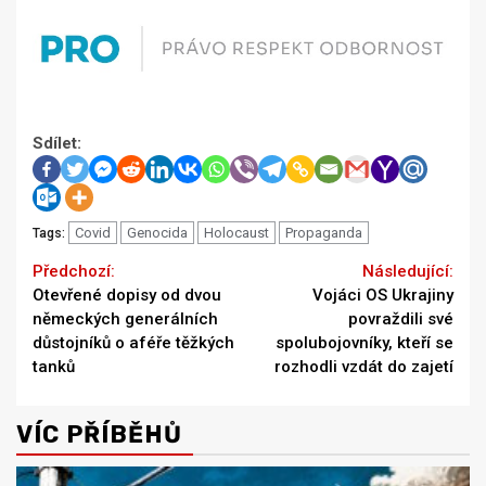
Sdílet:
Covid
Genocida
Holocaust
Propaganda
Tags:
Continue
Previous
Next
Otevřené dopisy od dvou
Vojáci OS Ukrajiny
Reading
německých generálních
povraždili své
důstojníků o aféře těžkých
spolubojovníky, kteří se
tanků
rozhodli vzdát do zajetí
VÍC PŘÍBĚHŮ