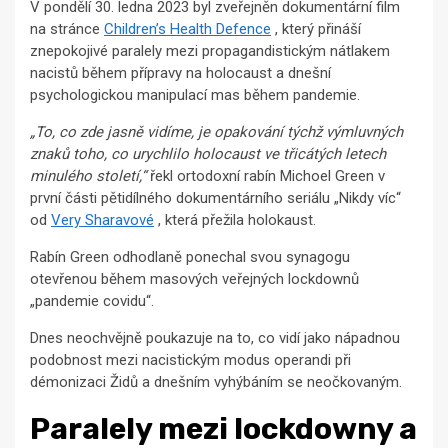
V pondělí 30. ledna 2023 byl zveřejněn dokumentární film
na stránce
Children’s Health Defence
, který přináší
znepokojivé paralely mezi propagandistickým nátlakem
nacistů během přípravy na holocaust a dnešní
psychologickou manipulací mas během pandemie.
„To, co zde jasně vidíme, je opakování týchž výmluvných
znaků toho, co urychlilo holocaust ve třicátých letech
minulého století,“
řekl ortodoxní rabín Michoel Green v
první části pětidílného dokumentárního seriálu „Nikdy víc“
od
Very Sharavové
, která přežila holokaust.
Rabín Green odhodlaně ponechal svou synagogu
otevřenou během masových veřejných lockdownů
„pandemie covidu“.
Dnes neochvějně poukazuje na to, co vidí jako nápadnou
podobnost mezi nacistickým modus operandi při
démonizaci Židů a dnešním vyhýbáním se neočkovaným.
Paralely mezi lockdowny a