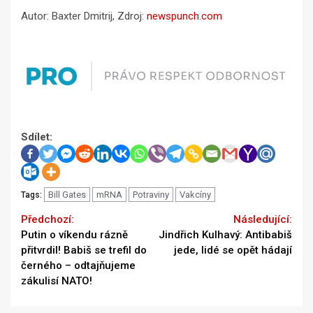
Autor: Baxter Dmitrij, Zdroj:
newspunch.com
Sdílet:
Bill Gates
mRNA
Potraviny
Vakcíny
Tags:
Continue
Previous
Next
Putin o víkendu rázně
Jindřich Kulhavý: Antibabiš
Reading
přitvrdil! Babiš se trefil do
jede, lidé se opět hádají
černého – odtajňujeme
zákulisí NATO!