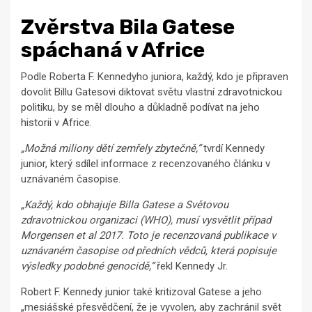
Zvěrstva Bila Gatese
spáchaná v Africe
Podle Roberta F. Kennedyho juniora, každý, kdo je připraven
dovolit Billu Gatesovi diktovat světu vlastní zdravotnickou
politiku, by se měl dlouho a důkladně podívat na jeho
historii v Africe.
„Možná miliony dětí zemřely zbytečně,“
tvrdí Kennedy
junior, který sdílel informace z recenzovaného článku v
uznávaném časopise.
„Každý, kdo obhajuje Billa Gatese a Světovou
zdravotnickou organizaci (WHO), musí vysvětlit případ
Morgensen et al 2017. Toto je recenzovaná publikace v
uznávaném časopise od předních vědců, která popisuje
výsledky podobné genocidě,“
řekl Kennedy Jr.
Robert F. Kennedy junior také kritizoval Gatese a jeho
„mesiášské přesvědčení, že je vyvolen, aby zachránil svět