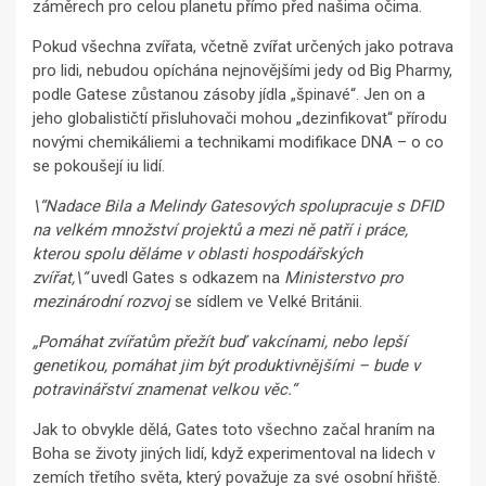
záměrech pro celou planetu přímo před našima očima.
Pokud všechna zvířata, včetně zvířat určených jako potrava
pro lidi, nebudou opíchána nejnovějšími jedy od Big Pharmy,
podle Gatese zůstanou zásoby jídla „špinavé“. Jen on a
jeho globalističtí přisluhovači mohou „dezinfikovat“ přírodu
novými chemikáliemi a technikami modifikace DNA – o co
se pokoušejí iu lidí.
\“Nadace Bila a Melindy Gatesových spolupracuje s DFID
na velkém množství projektů a mezi ně patří i práce,
kterou spolu děláme v oblasti hospodářských
zvířat,\“
uvedl Gates s odkazem na
Ministerstvo pro
mezinárodní rozvoj
se sídlem ve Velké Británii.
„Pomáhat zvířatům přežít buď vakcínami, nebo lepší
genetikou, pomáhat jim být produktivnějšími – bude v
potravinářství znamenat velkou věc.“
Jak to obvykle dělá, Gates toto všechno začal hraním na
Boha se životy jiných lidí, když experimentoval na lidech v
zemích třetího světa, který považuje za své osobní hřiště.