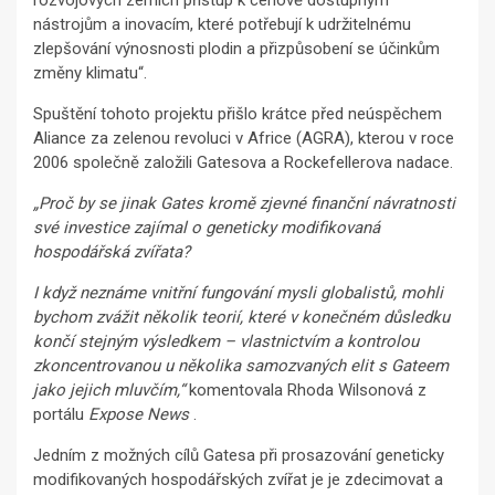
nástrojům a inovacím, které potřebují k udržitelnému
zlepšování výnosnosti plodin a přizpůsobení se účinkům
změny klimatu“.
Spuštění tohoto projektu přišlo krátce před neúspěchem
Aliance za zelenou revoluci v Africe (AGRA), kterou v roce
2006 společně založili Gatesova a Rockefellerova nadace.
„Proč by se jinak Gates kromě zjevné finanční návratnosti
své investice zajímal o geneticky modifikovaná
hospodářská zvířata?
I když neznáme vnitřní fungování mysli globalistů, mohli
bychom zvážit několik teorií, které v konečném důsledku
končí stejným výsledkem – vlastnictvím a kontrolou
zkoncentrovanou u několika samozvaných elit s Gateem
jako jejich mluvčím,“
komentovala Rhoda Wilsonová z
portálu
Expose News
.
Jedním z možných cílů Gatesa při prosazování geneticky
modifikovaných hospodářských zvířat je je zdecimovat a