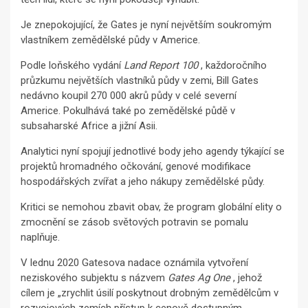
Je znepokojující, že Gates je nyní největším soukromým
vlastníkem zemědělské půdy v Americe.
Podle loňského vydání
Land Report 100
, každoročního
průzkumu největších vlastníků půdy v zemi, Bill Gates
nedávno koupil 270 000 akrů půdy v celé severní
Americe. Pokulhává také po zemědělské půdě v
subsaharské Africe a jižní Asii.
Analytici nyní spojují jednotlivé body jeho agendy týkající se
projektů hromadného očkování, genové modifikace
hospodářských zvířat a jeho nákupy zemědělské půdy.
Kritici se nemohou zbavit obav, že program globální elity o
zmocnění se zásob světových potravin se pomalu
naplňuje.
V lednu 2020 Gatesova nadace oznámila vytvoření
neziskového subjektu s názvem
Gates Ag One
, jehož
cílem je „zrychlit úsilí poskytnout drobným zemědělcům v
rozvojových zemích přístup k cenově dostupným