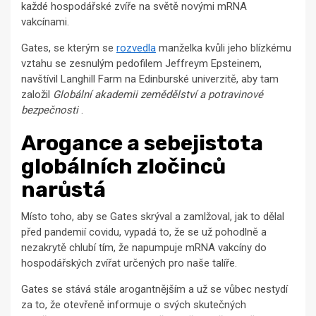
každé hospodářské zvíře na světě novými mRNA
vakcínami.
Gates, se kterým se
rozvedla
manželka kvůli jeho blízkému
vztahu se zesnulým pedofilem Jeffreym Epsteinem,
navštívil Langhill Farm na Edinburské univerzitě, aby tam
založil
Globální akademii zemědělství a potravinové
bezpečnosti
.
Arogance a sebejistota
globálních zločinců
narůstá
Místo toho, aby se Gates skrýval a zamlžoval, jak to dělal
před pandemií covidu, vypadá to, že se už pohodlně a
nezakrytě chlubí tím, že napumpuje mRNA vakcíny do
hospodářských zvířat určených pro naše talíře.
Gates se stává stále arogantnějším a už se vůbec nestydí
za to, že otevřeně informuje o svých skutečných