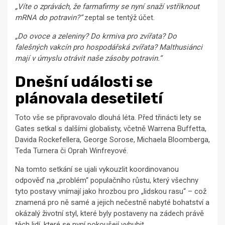
„Víte o zprávách, že farmafirmy se nyní snaží vstříknout
mRNA do potravin?“
zeptal se tentýž účet.
„Do ovoce a zeleniny? Do krmiva pro zvířata? Do
falešných vakcín pro hospodářská zvířata? Malthusiánci
mají v úmyslu otrávit naše zásoby potravin.“
Dnešní události se
plánovala desetiletí
Toto vše se připravovalo dlouhá léta. Před třinácti lety se
Gates setkal s dalšími globalisty, včetně Warrena Buffetta,
Davida Rockefellera, George Sorose, Michaela Bloomberga,
Teda Turnera či Oprah Winfreyové.
Na tomto setkání se ujali vykouzlit koordinovanou
odpověď na „problém“ populačního růstu, který všechny
tyto postavy vnímají jako hrozbou pro „lidskou rasu“ – což
znamená pro ně samé a jejich nečestně nabyté bohatství a
okázalý životní styl, které byly postaveny na zádech právě
těch lidí, které se nyní pokoušejí vyhubit.