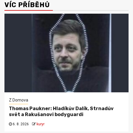
VÍC PŘÍBĚHŮ
Z Domova
Thomas Paukner: Hladíkův Dalík, Strnadův
svět a Rakušanovi bodyguardi
6. 8. 2026
kuryr