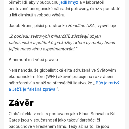
přimět lidi, aby v budoucnu
jedli hmyz
a v laboratoři
pěstované anorganické náhradní potraviny, čímž v podstatě
u lidí eliminují svobodu výběru.
Jacob Bruns, píšící pro stránku
Headline USA
, vysvětluje:
„Z pohledu světových miliardářů zůstávají už jen
náboženské a politické ‚překážky‘, které by mohly bránit
jejich masovému experimentování.“
A nemohl mít větší pravdu.
Není náhoda, že globalistická elita sdružená ve Světovém
ekonomickém fóru (WEF) aktivně pracuje na rozvrácení
náboženství a snaží se přesvědčit lidstvo, že „
Bůh je mrtvý
a Ježíš je falešná zpráva
“.
Závěr
Globální elita v čele s postavami jako Klaus Schwab a Bill
Gates jsou v současnosti jako takoví darebáci či
padouchové v kresleném filmu. Tedy až na to, že jsou