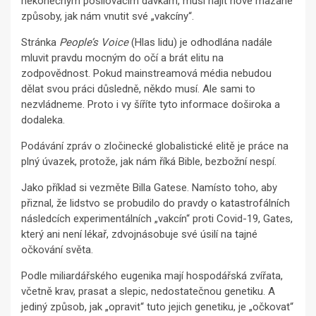
nekonečným posilovacím dávkám, musí najít nové mazané
způsoby, jak nám vnutit své „vakcíny“.
Stránka
People’s Voice
(Hlas lidu) je odhodlána nadále
mluvit pravdu mocným do očí a brát elitu na
zodpovědnost. Pokud mainstreamová média nebudou
dělat svou práci důsledně, někdo musí. Ale sami to
nezvládneme. Proto i vy šíříte tyto informace doširoka a
dodaleka.
Podávání zpráv o zločinecké globalistické elitě je práce na
plný úvazek, protože, jak nám říká Bible, bezbožní nespí.
Jako příklad si vezměte Billa Gatese. Namísto toho, aby
přiznal, že lidstvo se probudilo do pravdy o katastrofálních
následcích experimentálních „vakcín“ proti Covid-19, Gates,
který ani není lékař, zdvojnásobuje své úsilí na tajné
očkování světa.
Podle miliardářského eugenika mají hospodářská zvířata,
včetně krav, prasat a slepic, nedostatečnou genetiku. A
jediný způsob, jak „opravit“ tuto jejich genetiku, je „očkovat“