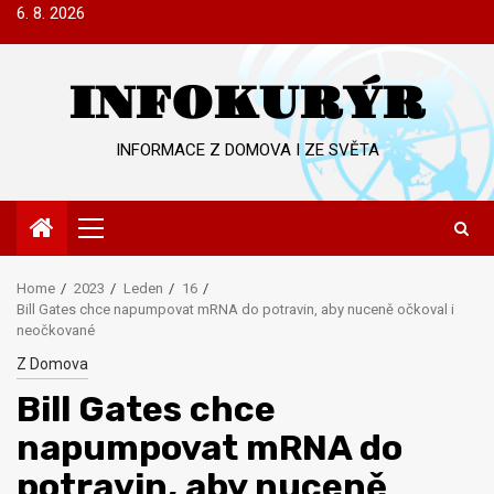
Skip
6. 8. 2026
to
content
INFOKURÝR
INFORMACE Z DOMOVA I ZE SVĚTA
Primary
Menu
Home
2023
Leden
16
Bill Gates chce napumpovat mRNA do potravin, aby nuceně očkoval i
neočkované
Z Domova
Bill Gates chce
napumpovat mRNA do
potravin, aby nuceně