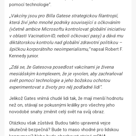
pomocí technologie“.
„Vakcíny jsou pro Billa Gatese strategickou filantropií,
která živí jeho mnohé podniky související s očkováním
(včetně ambice Microsoftu kontrolovat globální iniciativu
v oblasti Vacination-ID, neboli očkovací pasy) a dává mu
diktátorskou kontrolu nad globální zdravotní politikou –
špičkou korporátního neoimperialismu,“
napsal Robert F.
Kennedy junior.
„Zdá se, že Gatesova posedlost vakcínami je živena
mesiášským komplexem, že je vyvolen, aby zachraňoval
svět pomocí technologie a jeho božskou ochotou
experimentovat s životy pro něj podřadné lidi“.
Jelikož Gates vnímá chudé lidi tak, že mají menší hodnotu
než on, stávají se pokusnými králíky pro všechny jeho
novodobé snahy změnit celý svět na svůj obraz.
Otázkou však zůstává: Budou takto upravená vejce
skutečně bezpečná? Bude to maso vhodné pro lidskou