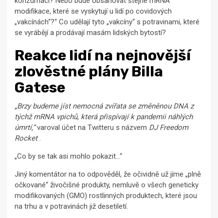
konzumaci? Nebo bude obsahovat stejné mRNA
modifikace, které se vyskytují u lidí po covidových
„vakcínách“?“ Co udělají tyto „vakcíny“ s potravinami, které
se vyrábějí a prodávají masám lidských bytostí?
Reakce lidí na nejnovější
zlověstné plány Billa
Gatese
„Brzy budeme jíst nemocná zvířata se změněnou DNA z
týchž mRNA vpichů, která přispívají k pandemii náhlých
úmrtí,“
varoval účet na Twitteru s názvem
DJ Freedom
Rocket
.
„Co by se tak asi mohlo pokazit…“
Jiný komentátor na to odpověděl, že očividně už jíme „plně
očkované“ živočišné produkty, nemluvě o všech geneticky
modifikovaných (GMO) rostlinných produktech, které jsou
na trhu a v potravinách již desetiletí.