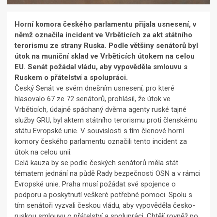
Horní komora českého parlamentu přijala usnesení, v
němž označila incident ve Vrběticích za akt státního
terorismu ze strany Ruska. Podle většiny senátorů byl
útok na muniční sklad ve Vrběticích útokem na celou
EU. Senát požádal vládu, aby vypověděla smlouvu s
Ruskem o přátelství a spolupráci.
Český Senát ve svém dnešním usnesení, pro které
hlasovalo 67 ze 72 senátorů, prohlásil, že útok ve
Vrběticích, údajně spáchaný dvěma agenty ruské tajné
služby GRU, byl aktem státního terorismu proti členskému
státu Evropské unie. V souvislosti s tím členové horní
komory českého parlamentu označili tento incident za
útok na celou unii.
Celá kauza by se podle českých senátorů měla stát
tématem jednání na půdě Rady bezpečnosti OSN a v rámci
Evropské unie. Praha musí požádat své spojence o
podporu a poskytnutí veškeré potřebné pomoci. Spolu s
tím senátoři vyzvali českou vládu, aby vypověděla česko-
ruskou smlouvu o přátelství a spolupráci. Chtějí rovněž po