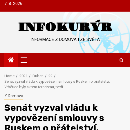
Skip
7. 8. 2026
to
content
INFOKURÝR
INFORMACE Z DOMOVA I ZE SVĚTA
Primary
Menu
Home
2021
Duben
22
Senát vyzval vládu k vypovězení smlouvy s Ruskem o přátelství.
Vrbětice byly aktem terorismu, tvrdí
Z Domova
Senát vyzval vládu k
vypovězení smlouvy s
Ruskem o přátelství.