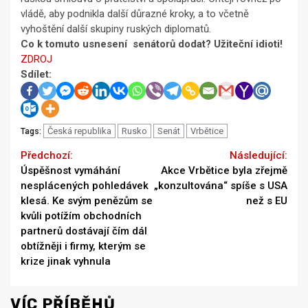
vládě, aby podnikla další důrazné kroky, a to včetně
vyhoštění další skupiny ruských diplomatů.
Co k tomuto usnesení senátorů dodat? Užiteční idioti!
ZDROJ
Sdílet:
Česká republika
Rusko
Senát
Vrbětice
Tags:
Continue
Previous
Next
Úspěšnost vymáhání
Akce Vrbětice byla zřejmě
Reading
nesplácených pohledávek
„konzultována“ spíše s USA
klesá. Ke svým penězům se
než s EU
kvůli potížím obchodních
partnerů dostávají čím dál
obtížněji i firmy, kterým se
krize jinak vyhnula
VÍC PŘÍBĚHŮ