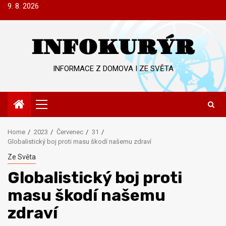
Skip
9. 8. 2026
to
content
INFOKURÝR
INFORMACE Z DOMOVA I ZE SVĚTA
Primary
Menu
Home
2023
Červenec
31
Globalistický boj proti masu škodí našemu zdraví
Ze Světa
Globalistický boj proti
masu škodí našemu
zdraví