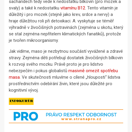
sacharidech tedy vede k nedostatku bílkovin (pro mozek a
svaly) a také k nedostatku
vitamínu B12
. Tento vitamín je
důležitý i pro mozek (stejně jako krev, srdce a nervy) a
hraje důležitou roli při detoxikaci. A: vyskytuje se téměř
výhradně v živočišných potravinách (zejména u skotu, který
se stal zejména nepřítelem klimatických fanatiků), protože
je tvořen mikroorganismy.
Jak vidíme, maso je nezbytnou součástí vyvážené a zdravé
stravy. Zejména děti potřebují dostatek živočišných bílkovin
k rozvoji svého mozku. Právě proto je pro lidstvo
nebezpečím i pokus globalistů
masivně omezit spotřebu
masa.
Ve skutečnosti mluvíme o cílené „hlouposti“ lidstva
prostřednictvím odebírání živin, které jsou důležité pro
kognitivní vývoj.