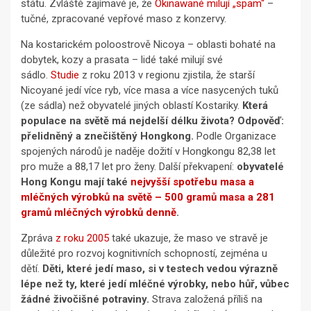
státu. Zvláště zajímavé je, že
Okinawané milují „spam“
–
tučné, zpracované vepřové maso z konzervy.
Na kostarickém poloostrově Nicoya – oblasti bohaté na
dobytek, kozy a prasata – lidé také milují své
sádlo.
Studie
z roku 2013 v regionu zjistila, že starší
Nicoyané jedí více ryb, více masa a více nasycených tuků
(ze sádla) než obyvatelé jiných oblastí Kostariky.
Která
populace na světě má nejdelší délku života? Odpověď:
přelidněný a znečištěný Hongkong.
Podle Organizace
spojených národů je naděje dožití v Hongkongu 82,38 let
pro muže a 88,17 let pro ženy. Další překvapení:
obyvatelé
Hong Kongu mají také
nejvyšší spotřebu masa a
mléčných výrobků na světě – 500 gramů masa a 281
gramů mléčných výrobků denně
.
Zpráva
z roku 2005
také ukazuje, že maso ve stravě je
důležité pro rozvoj kognitivních schopností, zejména u
dětí.
Děti, které jedí maso, si v testech vedou výrazně
lépe než ty, které jedí mléčné výrobky, nebo hůř, vůbec
žádné živočišné potraviny.
Strava založená příliš na