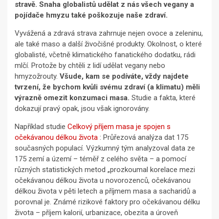
stravě. Snaha globalistů udělat z nás všech vegany a
pojídače hmyzu také poškozuje naše zdraví.
Vyvážená a zdravá strava zahrnuje nejen ovoce a zeleninu,
ale také maso a další živočišné produkty. Okolnost, o které
globalisté, včetně klimatického fanatického dodatku, rádi
mlčí. Protože by chtěli z lidí udělat vegany nebo
hmyzožrouty.
Všude, kam se podíváte, vždy najdete
tvrzení, že bychom kvůli svému zdraví (a klimatu) měli
výrazně omezit konzumaci masa.
Studie a fakta, které
dokazují pravý opak, jsou však ignorovány.
Například studie
Celkový příjem masa je spojen s
očekávanou délkou života
: Průřezová analýza dat 175
současných populací. Výzkumný tým analyzoval data ze
175 zemí a území – téměř z celého světa – a pomocí
různých statistických metod „prozkoumal korelace mezi
očekávanou délkou života u novorozenců, očekávanou
délkou života v pěti letech a příjmem masa a sacharidů a
porovnal je. Známé rizikové faktory pro očekávanou délku
života – příjem kalorií, urbanizace, obezita a úroveň