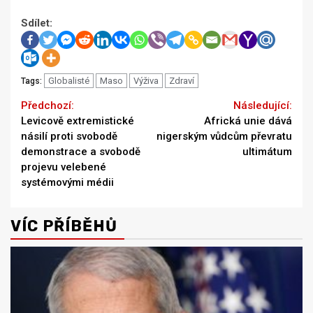
Sdílet:
Globalisté
Maso
Výživa
Zdraví
Tags:
Continue
Previous
Next
Levicově extremistické
Africká unie dává
Reading
násilí proti svobodě
nigerským vůdcům převratu
demonstrace a svobodě
ultimátum
projevu velebené
systémovými médii
VÍC PŘÍBĚHŮ