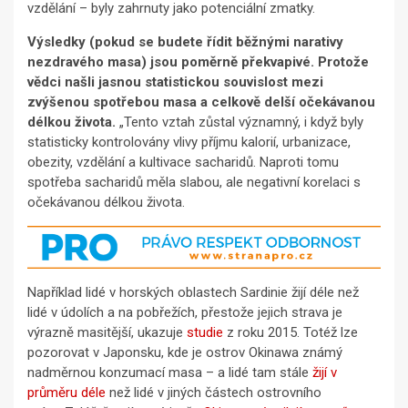
vzdělání – byly zahrnuty jako potenciální zmatky.
Výsledky (pokud se budete řídit běžnými narativy
nezdravého masa) jsou poměrně překvapivé. Protože
vědci našli jasnou statistickou souvislost mezi
zvýšenou spotřebou masa a celkově delší očekávanou
délkou života.
„Tento vztah zůstal významný, i když byly
statisticky kontrolovány vlivy příjmu kalorií, urbanizace,
obezity, vzdělání a kultivace sacharidů. Naproti tomu
spotřeba sacharidů měla slabou, ale negativní korelaci s
očekávanou délkou života.
Například lidé v horských oblastech Sardinie žijí déle než
lidé v údolích a na pobřežích, přestože jejich strava je
výrazně masitější, ukazuje
studie
z roku 2015. Totéž lze
pozorovat v Japonsku, kde je ostrov Okinawa známý
nadměrnou konzumací masa – a lidé tam stále
žijí v
průměru déle
než lidé v jiných částech ostrovního