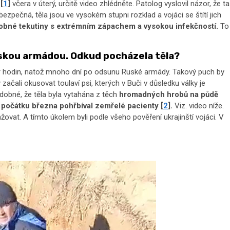
ž
[
1
]
včera v úterý, určitě video zhlédněte. Patolog vyslovil názor, že ta
ezpečná, těla jsou ve vysokém stupni rozklad a vojáci se štítí jich
nilobné tekutiny s extrémním zápachem a vysokou infekčností.
To
inskou armádou. Odkud pocházela těla?
pár hodin, natož mnoho dní po odsunu Ruské armády. Takový puch by
začali okusovat toulaví psi, kterých v Buči v důsledku války je
odobné, že těla byla vytahána z těch
hromadných hrobů na půdě
d počátku března pohřbíval zemřelé pacienty [
2
].
Viz. video níže.
ovat. A tímto úkolem byli podle všeho pověření ukrajinští vojáci. V