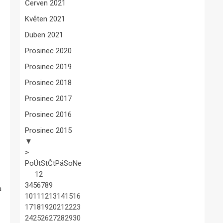
Červen 2021
Květen 2021
Duben 2021
Prosinec 2020
Prosinec 2019
Prosinec 2018
Prosinec 2017
Prosinec 2016
Prosinec 2015
▼
>
Po
Út
St
Čt
Pá
So
Ne
1
2
3
4
5
6
7
8
9
a
10
11
12
13
14
15
16
17
18
19
20
21
22
23
24
25
26
27
28
29
30