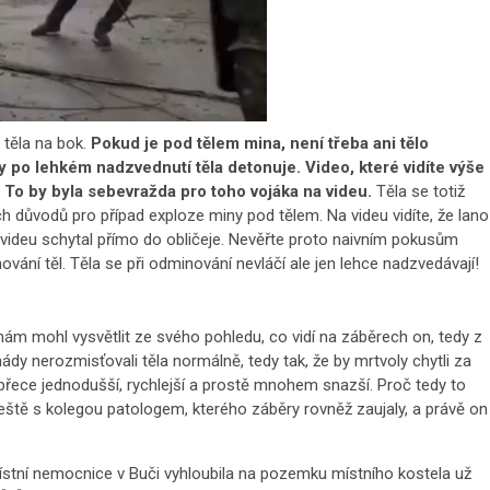
 těla na bok.
Pokud je pod tělem mina, není třeba ani tělo
y po lehkém nadzvednutí těla detonuje. Video, které vidíte výše
To by byla sebevražda pro toho vojáka na videu.
Těla se totiž
 důvodů pro případ exploze miny pod tělem. Na videu vidíte, že lano
videu schytal přímo do obličeje. Nevěřte proto naivním pokusům
vání těl. Těla se při odminování nevláčí ale jen lehce nadzvedávají!
nám mohl vysvětlit ze svého pohledu, co vidí na záběrech on, tedy z
mády nerozmisťovali těla normálně, tedy tak, že by mrtvoly chytli za
o přece jednodušší, rychlejší a prostě mnohem snazší. Proč tedy to
ještě s kolegou patologem, kterého záběry rovněž zaujaly, a právě on
ístní nemocnice v Buči vyhloubila na pozemku místního kostela už