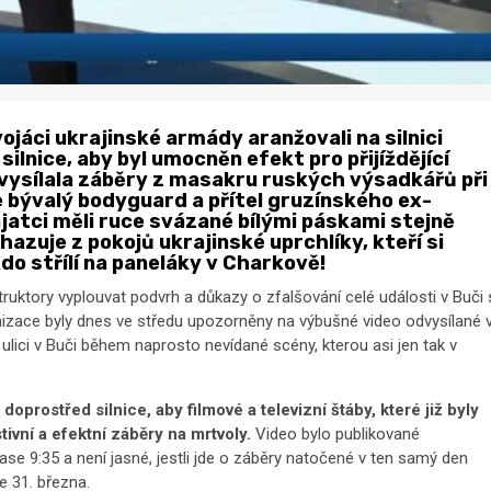
ojáci ukrajinské armády aranžovali na silnici
silnice, aby byl umocněn efekt pro přijíždějící
dvysílala záběry z masakru ruských výsadkářů při
je bývalý bodyguard a přítel gruzínského ex-
ajatci měli ruce svázané bílými páskami stejně
yhazuje z pokojů ukrajinské uprchlíky, kteří si
kdo střílí na paneláky v Charkově!
ruktory vyplouvat podvrh a důkazy o zfalšování celé události v Buči 
anizace byly dnes ve středu upozorněny na výbušné video odvysílané 
 ulici v Buči během naprosto nevídané scény, kterou asi jen tak v
 doprostřed silnice, aby filmové a televizní štáby, které již byly
ivní a efektní záběry na mrtvoly.
Video bylo publikované
se 9:35 a není jasné, jestli jde o záběry natočené v ten samý den
e 31. března.