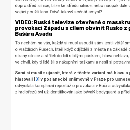
doprostřed silnice, blíže ke středu silnice, nebo naopak dále 
vojáci použili lana. Dává takový scénář smysl?
VIDEO: Ruská televize otevřeně o masakru
provokaci Západu s cílem obvinit Rusko z g
Bašára Asada
To nechám na vás, každý si musí usoudit sám, jestli větší s
o vraždících Rusech, kteří když odjížděli z města na základě 
strany silnice a stříleli do lidí s bílými páskami, hlava nehlav
ve chvíli, kdy ti lidé šli s nákupními taškami a nesli si potrav
Sami si musíte ujasnit, která z těchto variant má hlavu a 
hlasovali [
3
] v poslanecké sněmovně v Praze pro usnese
odvysílala komplexní reportáž o provokaci v Buči a odvysílala
z hrdlořezů byl už identifikován jako bývalý bodyguard a přít