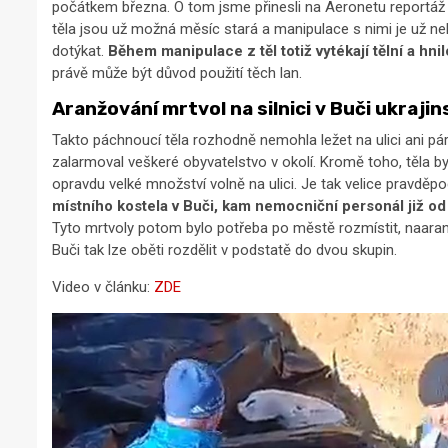
počátkem března. O tom jsme přinesli na Aeronetu reportá
těla jsou už možná měsíc stará a manipulace s nimi je už neb
dotýkat.
Během manipulace z těl totiž vytékají tělní a h
právě může být důvod použití těch lan.
Aranžování mrtvol na silnici v Buči ukraj
Takto páchnoucí těla rozhodně nemohla ležet na ulici ani 
zalarmoval veškeré obyvatelstvo v okolí. Kromě toho, těla by 
opravdu velké množství volně na ulici. Je tak velice pravděp
místního kostela v Buči, kam nemocniční personál již o
Tyto mrtvoly potom bylo potřeba po městě rozmístit, naaranž
Buči tak lze oběti rozdělit v podstatě do dvou skupin.
Video v článku:
ZDE