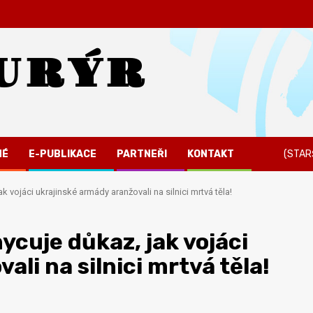
URÝR
NÉ
E-PUBLIKACE
PARTNEŘI
KONTAKT
(STAR
 vojáci ukrajinské armády aranžovali na silnici mrtvá těla!
ycuje důkaz, jak vojáci
li na silnici mrtvá těla!