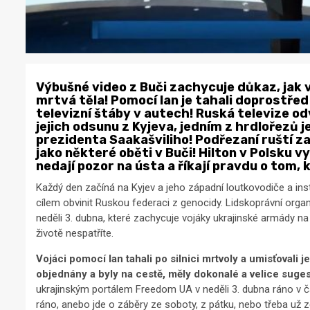
Výbušné video z Buči zachycuje důkaz, jak v
mrtvá těla! Pomocí lan je tahali doprostřed 
televizní štáby v autech! Ruská televize o
jejich odsunu z Kyjeva, jedním z hrdlořezů 
prezidenta Saakašviliho! Podřezaní ruští z
jako některé oběti v Buči! Hilton v Polsku v
nedají pozor na ústa a říkají pravdu o tom, 
Každý den začíná na Kyjev a jeho západní loutkovodiče a inst
cílem obvinit Ruskou federaci z genocidy. Lidskoprávní org
neděli 3. dubna, které zachycuje vojáky ukrajinské armády na
životě nespatříte.
Vojáci pomocí lan tahali po silnici mrtvoly a umisťovali je
objednány a byly na cestě, měly dokonalé a velice sugest
ukrajinským portálem Freedom UA v neděli 3. dubna ráno v ča
ráno, anebo jde o záběry ze soboty, z pátku, nebo třeba už z