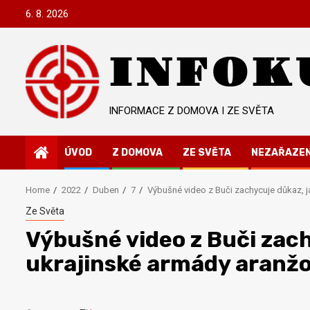
Skip
6. 8. 2026
to
content
INFOK
INFORMACE Z DOMOVA I ZE SVĚTA
ÚVOD
Z DOMOVA
ZE SVĚTA
NEZAŘAZE
Home
2022
Duben
7
Výbušné video z Buči zachycuje důkaz, jak
Ze Světa
Výbušné video z Buči zach
ukrajinské armády aranžova