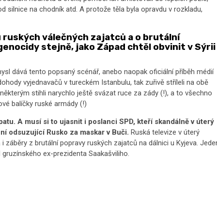
od silnice na chodník atd. A protože těla byla opravdu v rozkladu,
 ruských válečných zajatců a o brutální
enocidy stejně, jako Západ chtěl obvinit v Sýrii
mysl dává tento popsaný scénář, anebo naopak oficiální příběh médií
dohody vyjednavačů v tureckém Istanbulu, tak zuřivě stříleli na obě
a, některým stihli narychlo ještě svázat ruce za zády (!), a to všechno
inové balíčky ruské armády (!)
patu. A musí si to ujasnit i poslanci SPD, kteří skandálně v úterý
ní odsuzující Rusko za maskar v Buči.
Ruská televize v úterý
 i záběry z brutální popravy ruských zajatců na dálnici u Kyjeva. Jede
el gruzínského ex-prezidenta Saakašviliho.