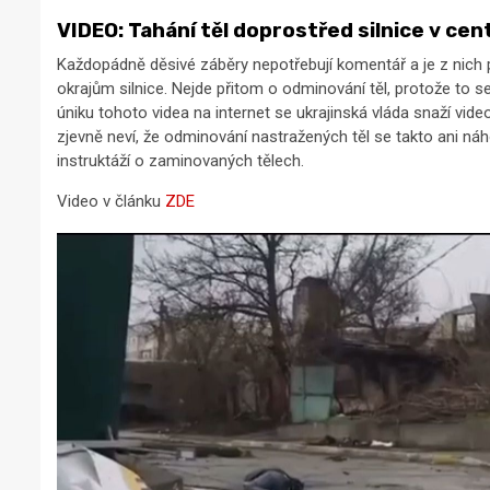
VIDEO: Tahání těl doprostřed silnice v cen
Každopádně děsivé záběry nepotřebují komentář a je z nich pat
okrajům silnice. Nejde přitom o odminování těl, protože to se 
úniku tohoto videa na internet se ukrajinská vláda snaží vide
zjevně neví, že odminování nastražených těl se takto ani náh
instruktáží o zaminovaných tělech.
Video v článku
ZDE