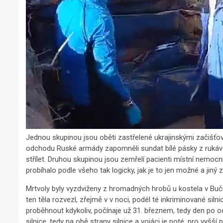
Jednou skupinou jsou oběti zastřelené ukrajinskými začišťovací
odchodu Ruské armády zapomněli sundat bílé pásky z rukávů, 
střílet. Druhou skupinou jsou zemřelí pacienti místní nemo
probíhalo podle všeho tak logicky, jak je to jen možné a jiný
Mrtvoly byly vyzdviženy z hromadných hrobů u kostela v Buči 
ten těla rozvezl, zřejmě v v noci, podél té inkriminované sil
proběhnout kdykoliv, počínaje už 31. březnem, tedy den po 
silnice, tedy na obě strany silnice a vojáci je poté, pro vyšš