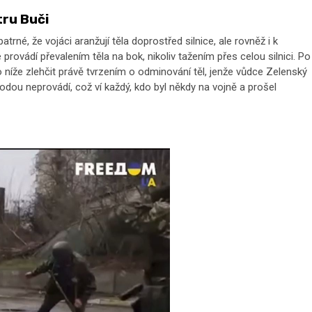
tru Buči
rné, že vojáci aranžují těla doprostřed silnice, ale rovněž i k
provádí převalením těla na bok, nikoliv tažením přes celou silnici. Po
o níže zlehčit právě tvrzením o odminování těl, jenže vůdce Zelenský
odou neprovádí, což ví každý, kdo byl někdy na vojně a prošel