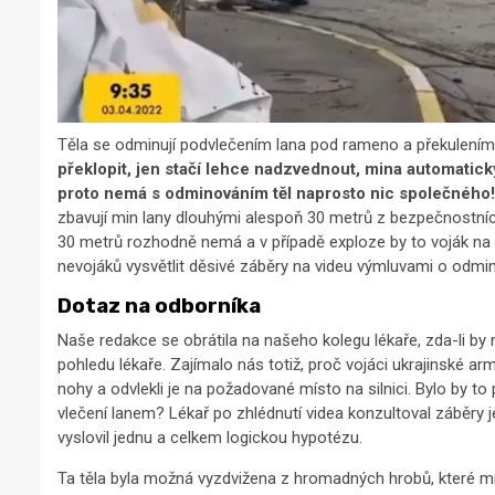
Těla se odminují podvlečením lana pod rameno a překulením
překlopit, jen stačí lehce nadzvednout, mina automatick
proto nemá s odminováním těl naprosto nic společného! 
zbavují min lany dlouhými alespoň 30 metrů z bezpečnostních
30 metrů rozhodně nemá a v případě exploze by to voják na 
nevojáků vysvětlit děsivé záběry na videu výmluvami o odmino
Dotaz na odborníka
Naše redakce se obrátila na našeho kolegu lékaře, zda-li by 
pohledu lékaře. Zajímalo nás totiž, proč vojáci ukrajinské ar
nohy a odvlekli je na požadované místo na silnici. Bylo by t
vlečení lanem? Lékař po zhlédnutí videa konzultoval záběry 
vyslovil jednu a celkem logickou hypotézu.
Ta těla byla možná vyzdvižena z hromadných hrobů, které m