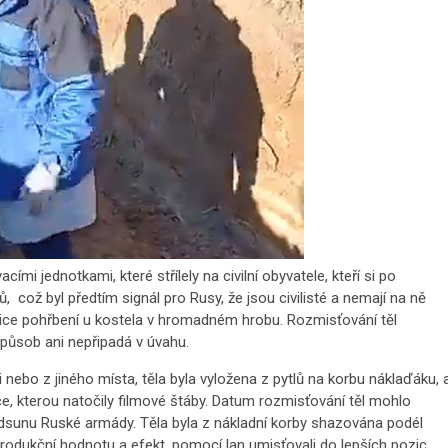
mi jednotkami, které střílely na civilní obyvatele, kteří si po
což byl předtím signál pro Rusy, že jsou civilisté a nemají na ně
cnice pohřbení u kostela v hromadném hrobu. Rozmisťování těl
 způsob ani nepřipadá v úvahu.
nebo z jiného místa, těla byla vyložena z pytlů na korbu náklaďáku, 
nice, kterou natočily filmové štáby. Datum rozmisťování těl mohlo
odsunu Ruské armády. Těla byla z nákladní korby shazována podél
í produkční hodnotu a efekt, pomocí lan umisťovali do lepších pozic,